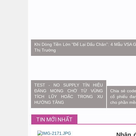
Khi Dòng Tiền Lớn “Để Lại Dấu Chân”: 4 Mẫu VSA 
Thị Trường
TEST - NO SUPPLY TÍN HIỆU
ĐÁNG MONG CHỜ TỪ VÙNG
Chia sẻ code
TÍCH LŨY HOẶC TRONG XU
cổ phiếu đa
HƯỚNG TĂNG
cho phần mề
TIN MỚI NHẤT
Nhận đ