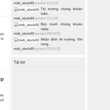
midi_stock49
posted
3/11/25
Thị trường chứng khoán
tuần...
midi_stock49
posted
2/11/25
Bức tranh chứng khoán
ngày...
midi_stock49
posted
28/10/25
 và
Tín
Nhận định thị trường: Khi
vùng...
midi_stock49
posted
22/10/25
Tài trợ
ip
ính
 cổ