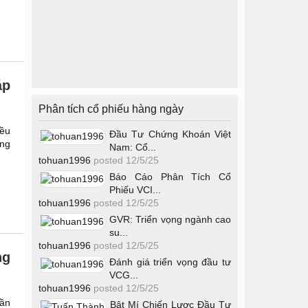
áp
Phân tích cổ phiếu hàng ngày
iều
Đầu Tư Chứng Khoán Việt
ơng
Nam: Cổ...
tohuan1996
posted
12/5/25
Báo Cáo Phân Tích Cổ
Phiếu VCI...
tohuan1996
posted
12/5/25
GVR: Triển vọng ngành cao
su...
tohuan1996
posted
12/5/25
ng
Đánh giá triển vọng đầu tư
VCG...
tohuan1996
posted
12/5/25
hần
Bật Mí Chiến Lược Đầu Tư