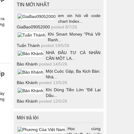
TIN MỚI NHẤT
em xin hỏi về code
 ra
chart Index...
ứng
GiaBao09052000
posted
8/7/26
Khi Smart Money "Phá Vỡ
Ranh...
Tuấn Thành
posted
19/5/26
NHÀ ĐẦU TƯ CÁ NHÂN
CẦN MỘT LA...
Bảo Khánh
posted
14/5/26
Một Cuộc Gặp, Ba Kịch Bản:
ip
Nhà...
Bảo Khánh
posted
13/5/26
Khi Dòng Tiền Lớn “Để Lại
này
Dấu...
ững
Bảo Khánh
posted
12/5/26
Mới trả lời
Học cùng