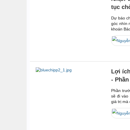
tục ch
Dự báo ch
góc nhìn 
khoán Bảo
Lợi íc
- Phần
Phần trướ
sẽ đi vào
giá trị mà