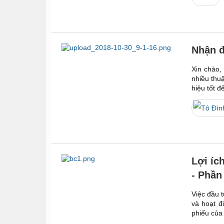
Nhận đ
Xin chào,
nhiều thuậ
hiệu tốt đ
Lợi íc
- Phần
Việc đầu t
và hoạt đ
phiếu của