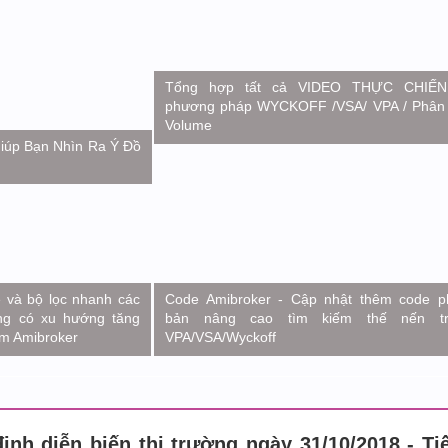
Tổng hợp tất cả VIDEO THỰC CHIẾN
phương pháp WYCKOFF /VSA/ VPA / Phân 
Volume
Giúp Bạn Nhìn Ra Ý Đồ
 và bộ lọc nhanh các
Code Amibroker - Cập nhật thêm code p
ng có xu hướng tăng
bản nâng cao tìm kiếm thế nến tr
m Amibroker
VPA/VSA/Wyckoff
ịnh diễn biến thị trường ngày 31/10/2018 - Ti