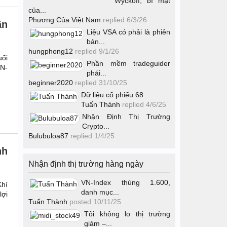
Wyckoff, bí mật
của...
Phương Của Việt Nam
replied
6/3/26
ần
Liệu VSA có phải là phiên
bản...
hungphong12
replied
9/1/26
uối
Phần mềm tradeguider
NN-
phái...
beginner2020
replied
31/10/25
Dữ liệu cổ phiếu 68
Tuấn Thành
replied
4/6/25
Nhận Định Thị Trường
Crypto...
Bulubuloa87
replied
1/4/25
nh
Nhận định thị trường hàng ngày
VN-Index thủng 1.600,
Khí
danh mục...
ợi
Tuấn Thành
posted
10/11/25
Tôi không lo thị trường
giảm –...