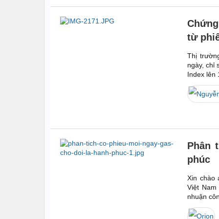
Chứng 
từ phi
Thị trườn
ngày, chỉ
Index lên 
Phân t
phúc
Xin chào 
Việt Nam
nhuận côn