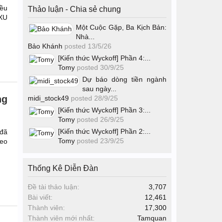
iều
Thảo luận - Chia sẻ chung
 XU
Một Cuộc Gặp, Ba Kịch Bản:
Nhà...
Bảo Khánh
posted
13/5/26
[Kiến thức Wyckoff] Phần 4:...
Tomy
posted
30/9/25
Dự báo dòng tiền ngành
sau ngày...
ng
midi_stock49
posted
28/9/25
[Kiến thức Wyckoff] Phần 3:...
Tomy
posted
26/9/25
[Kiến thức Wyckoff] Phần 2:...
 đã
Tomy
posted
23/9/25
heo
Thống Kê Diễn Đàn
Đề tài thảo luận:
3,707
Bài viết:
12,461
Thành viên:
17,300
Thành viên mới nhất:
Tamquan