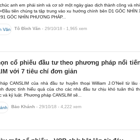
 chúc anh em phái sinh và cơ sở một ngày giao dịch thành công và nh
. +Đầu tiên chúng ta tập trung vào xu hướng chính bên D1 GÓC NHÌN
91 GÓC NHÌN PHƯƠNG PHÁP...
Tô Đình Văn
29/10/18
1,965
xem
ọn cổ phiếu đầu tư theo phương pháp nổi tiế
M với 7 tiêu chí đơn giản
háp CANSLIM của nhà đầu tư huyền thoại William J.O'Neil từ lâu
h được tính hiểu quả của cho các nhà đầu tư chịu khó tuân thủ t
c và kỷ luật. Phương pháp CANSLIM sẽ...
Bảo Khánh
29/10/18
4,222
xem