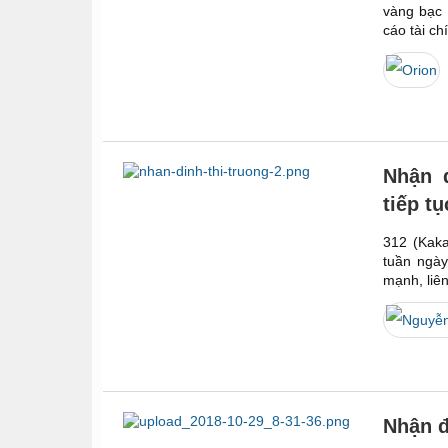
vàng bạc
cáo tài ch
Nhận đ
tiếp t
312 (Kaka
tuần ngày
mạnh, liê
Nhận đ