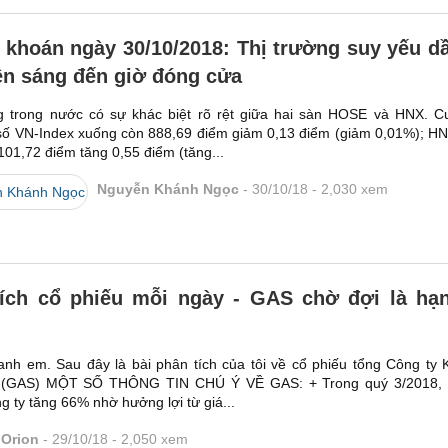
khoán ngày 30/10/2018: Thị trường suy yếu d
ên sáng đến giờ đóng cửa
g trong nước có sự khác biệt rõ rệt giữa hai sàn HOSE và HNX. C
 số VN-Index xuống còn 888,69 điểm giảm 0,13 điểm (giảm 0,01%); H
101,72 điểm tăng 0,55 điểm (tăng...
Nguyễn Khánh Ngọc
30/10/18
2,030
xem
ích cổ phiếu mỗi ngày - GAS chờ đợi là hạ
anh em. Sau đây là bài phân tích của tôi về cổ phiếu tổng Công ty 
 (GAS) MỘT SỐ THÔNG TIN CHÚ Ý VỀ GAS: + Trong quý 3/2018, l
g ty tăng 66% nhờ hưởng lợi từ giá...
Orion
29/10/18
2,050
xem