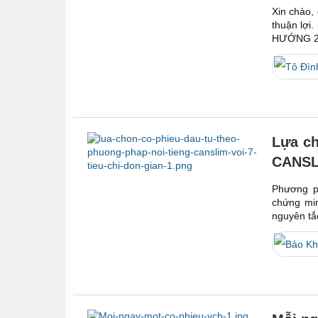
Xin chào,
thuận lợi
HƯỚNG 2
Lựa ch
CANSLI
Phương p
chứng min
nguyên tắ