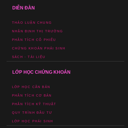
DIỄN ĐÀN
THẢO LUẬN CHUNG
NHẬN ĐỊNH THỊ TRƯỜNG
PHÂN TÍCH CỔ PHIẾU
CHỨNG KHOÁN PHÁI SINH
SÁCH - TÀI LIỆU
LỚP HỌC CHỨNG KHOÁN
LỚP HỌC CĂN BẢN
PHÂN TÍCH CƠ BẢN
PHÂN TÍCH KỸ THUẬT
QUY TRÌNH ĐẦU TƯ
LỚP HỌC PHÁI SINH