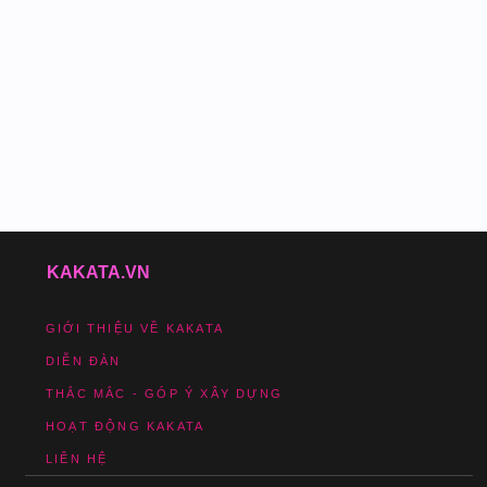
KAKATA.VN
GIỚI THIỆU VỀ KAKATA
DIỄN ĐÀN
THẮC MẮC - GÓP Ý XÂY DỰNG
HOẠT ĐỘNG KAKATA
LIÊN HỆ