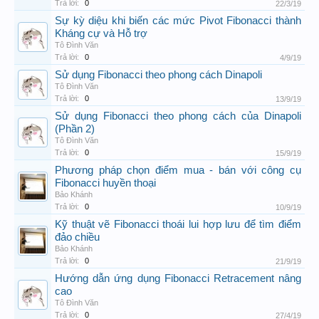
Trả lời:
0
22/3/19
Sự kỳ diệu khi biến các mức Pivot Fibonacci thành
Kháng cự và Hỗ trợ
Tô Đình Văn
Trả lời:
0
4/9/19
Sử dụng Fibonacci theo phong cách Dinapoli
Tô Đình Văn
Trả lời:
0
13/9/19
Sử dụng Fibonacci theo phong cách của Dinapoli
(Phần 2)
Tô Đình Văn
Trả lời:
0
15/9/19
Phương pháp chọn điểm mua - bán với công cụ
Fibonacci huyền thoại
Bảo Khánh
Trả lời:
0
10/9/19
Kỹ thuật vẽ Fibonacci thoái lui hợp lưu để tìm điểm
đảo chiều
Bảo Khánh
Trả lời:
0
21/9/19
Hướng dẫn ứng dụng Fibonacci Retracement nâng
cao
Tô Đình Văn
Trả lời:
0
27/4/19