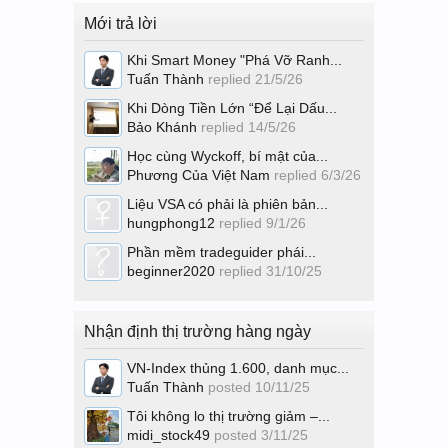
Mới trả lời
Khi Smart Money "Phá Vỡ Ranh...
Tuấn Thành
replied
21/5/26
Khi Dòng Tiền Lớn “Để Lại Dấu...
Bảo Khánh
replied
14/5/26
Học cùng Wyckoff, bí mật của...
Phương Của Việt Nam
replied
6/3/26
Liệu VSA có phải là phiên bản...
hungphong12
replied
9/1/26
Phần mềm tradeguider phái...
beginner2020
replied
31/10/25
Nhận định thị trường hàng ngày
VN-Index thủng 1.600, danh mục...
Tuấn Thành
posted
10/11/25
Tôi không lo thị trường giảm –...
midi_stock49
posted
3/11/25