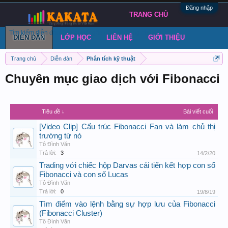
Đăng nhập
TRANG CHỦ
Tìm kiếm diễn đàn
Bài viết gần đây
Đăng chủ đề
DIỄN ĐÀN
LỚP HỌC
LIÊN HỆ
GIỚI THIỆU
Trang chủ
Diễn đàn
Phân tích kỹ thuật
Chuyên mục giao dịch với Fibonacci
Tiêu đề ↓
Bài viết cuối
[Video Clip] Cấu trúc Fibonacci Fan và làm chủ thị
trường từ nó
Tô Đình Văn
Trả lời:
3
14/2/20
Trading với chiếc hộp Darvas cải tiến kết hợp con số
Fibonacci và con số Lucas
Tô Đình Văn
Trả lời:
0
19/8/19
Tìm điểm vào lệnh bằng sự hợp lưu của Fibonacci
(Fibonacci Cluster)
Tô Đình Văn