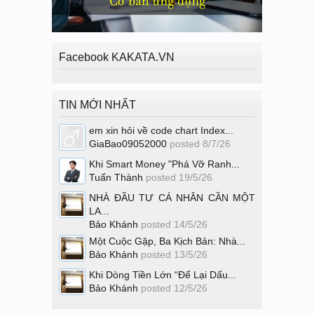
Facebook KAKATA.VN
TIN MỚI NHẤT
em xin hỏi về code chart Index...
GiaBao09052000
posted
8/7/26
Khi Smart Money "Phá Vỡ Ranh...
Tuấn Thành
posted
19/5/26
NHÀ ĐẦU TƯ CÁ NHÂN CẦN MỘT
LA...
Bảo Khánh
posted
14/5/26
Một Cuộc Gặp, Ba Kịch Bản: Nhà...
Bảo Khánh
posted
13/5/26
Khi Dòng Tiền Lớn “Để Lại Dấu...
Bảo Khánh
posted
12/5/26