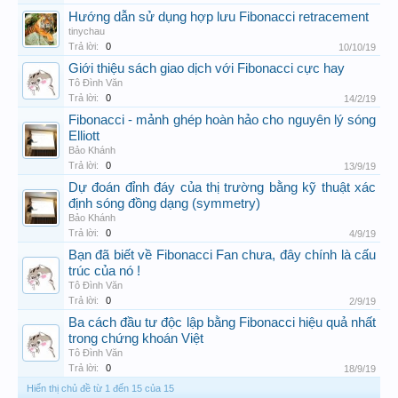
Hướng dẫn sử dụng hợp lưu Fibonacci retracement
tinychau
Trả lời:
0
10/10/19
Giới thiệu sách giao dịch với Fibonacci cực hay
Tô Đình Văn
Trả lời:
0
14/2/19
Fibonacci - mảnh ghép hoàn hảo cho nguyên lý sóng
Elliott
Bảo Khánh
Trả lời:
0
13/9/19
Dự đoán đỉnh đáy của thị trường bằng kỹ thuật xác
định sóng đồng dạng (symmetry)
Bảo Khánh
Trả lời:
0
4/9/19
Bạn đã biết về Fibonacci Fan chưa, đây chính là cấu
trúc của nó !
Tô Đình Văn
Trả lời:
0
2/9/19
Ba cách đầu tư độc lập bằng Fibonacci hiệu quả nhất
trong chứng khoán Việt
Tô Đình Văn
Trả lời:
0
18/9/19
Hiển thị chủ đề từ 1 đến 15 của 15