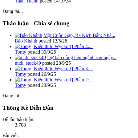
Tuấn Thành
posted
14/10/24
Đang tải...
Thảo luận - Chia sẻ chung
Một Cuộc Gặp, Ba Kịch Bản: Nhà...
Bảo Khánh
posted
13/5/26
[Kiến thức Wyckoff] Phần 4:...
Tomy
posted
30/9/25
Dự báo dòng tiền ngành sau ngày...
midi_stock49
posted
28/9/25
[Kiến thức Wyckoff] Phần 3:...
Tomy
posted
26/9/25
[Kiến thức Wyckoff] Phần 2:...
Tomy
posted
23/9/25
Đang tải...
Thống Kê Diễn Đàn
Đề tài thảo luận:
3,708
Bài viết: