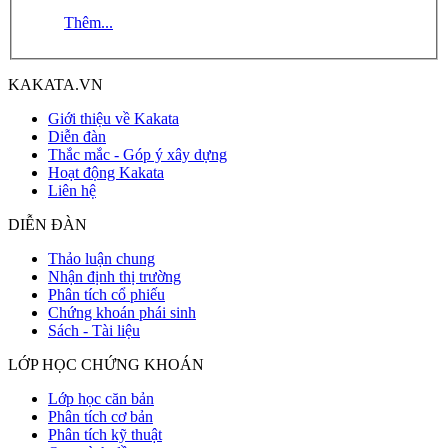
Thêm...
KAKATA.VN
Giới thiệu về Kakata
Diễn đàn
Thắc mắc - Góp ý xây dựng
Hoạt động Kakata
Liên hệ
DIỄN ĐÀN
Thảo luận chung
Nhận định thị trường
Phân tích cổ phiếu
Chứng khoán phái sinh
Sách - Tài liệu
LỚP HỌC CHỨNG KHOÁN
Lớp học căn bản
Phân tích cơ bản
Phân tích kỹ thuật