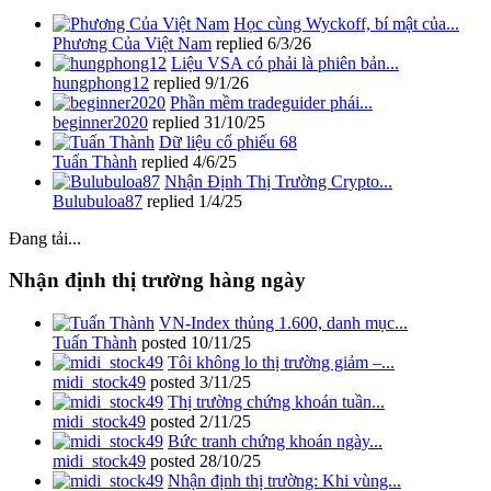
Học cùng Wyckoff, bí mật của...
Phương Của Việt Nam
replied
6/3/26
Liệu VSA có phải là phiên bản...
hungphong12
replied
9/1/26
Phần mềm tradeguider phái...
beginner2020
replied
31/10/25
Dữ liệu cổ phiếu 68
Tuấn Thành
replied
4/6/25
Nhận Định Thị Trường Crypto...
Bulubuloa87
replied
1/4/25
Đang tải...
Nhận định thị trường hàng ngày
VN-Index thủng 1.600, danh mục...
Tuấn Thành
posted
10/11/25
Tôi không lo thị trường giảm –...
midi_stock49
posted
3/11/25
Thị trường chứng khoán tuần...
midi_stock49
posted
2/11/25
Bức tranh chứng khoán ngày...
midi_stock49
posted
28/10/25
Nhận định thị trường: Khi vùng...