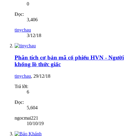
0
Đọc:
3,406
tinychau
3/12/18
Phân tích cơ bản mã cổ phiếu HVN - Người
khổng lồ thức giấc
tinychau
,
29/12/18
Trả lời:
6
Đọc:
5,604
ngocmai221
10/10/19