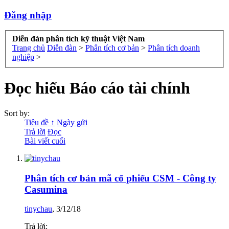
Đăng nhập
Diễn đàn phân tích kỹ thuật Việt Nam
Trang chủ
Diễn đàn
>
Phân tích cơ bản
>
Phân tích doanh
nghiệp
>
Đọc hiểu Báo cáo tài chính
Sort by:
Tiêu đề ↑
Ngày gửi
Trả lời
Đọc
Bài viết cuối
Phân tích cơ bản mã cổ phiếu CSM - Công ty
Casumina
tinychau
,
3/12/18
Trả lời: