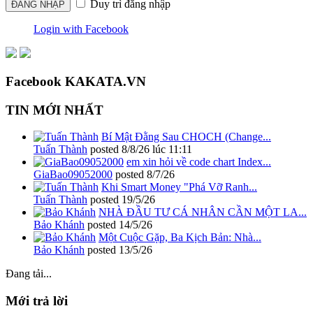
Duy trì đăng nhập
Login with Facebook
Facebook KAKATA.VN
TIN MỚI NHẤT
Bí Mật Đằng Sau CHOCH (Change...
Tuấn Thành
posted
8/8/26 lúc 11:11
em xin hỏi về code chart Index...
GiaBao09052000
posted
8/7/26
Khi Smart Money "Phá Vỡ Ranh...
Tuấn Thành
posted
19/5/26
NHÀ ĐẦU TƯ CÁ NHÂN CẦN MỘT LA...
Bảo Khánh
posted
14/5/26
Một Cuộc Gặp, Ba Kịch Bản: Nhà...
Bảo Khánh
posted
13/5/26
Đang tải...
Mới trả lời