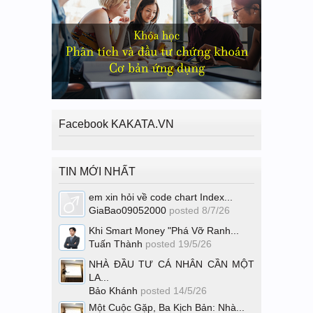
Facebook KAKATA.VN
TIN MỚI NHẤT
em xin hỏi về code chart Index...
GiaBao09052000
posted
8/7/26
Khi Smart Money "Phá Vỡ Ranh...
Tuấn Thành
posted
19/5/26
NHÀ ĐẦU TƯ CÁ NHÂN CẦN MỘT
LA...
Bảo Khánh
posted
14/5/26
Một Cuộc Gặp, Ba Kịch Bản: Nhà...