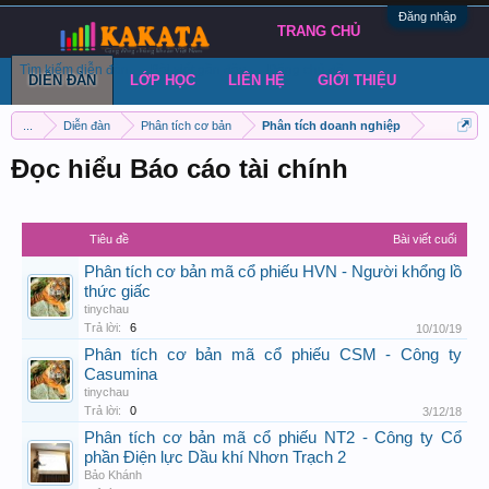
Đăng nhập
TRANG CHỦ
Tìm kiếm diễn đàn
Bài viết gần đây
Đăng chủ đề
DIỄN ĐÀN
LỚP HỌC
LIÊN HỆ
GIỚI THIỆU
...
Diễn đàn
Phân tích cơ bản
Phân tích doanh nghiệp
Đọc hiểu Báo cáo tài chính
Tiêu đề
Bài viết cuối
Phân tích cơ bản mã cổ phiếu HVN - Người khổng lồ
thức giấc
tinychau
Trả lời:
6
10/10/19
Phân tích cơ bản mã cổ phiếu CSM - Công ty
Casumina
tinychau
Trả lời:
0
3/12/18
Phân tích cơ bản mã cổ phiếu NT2 - Công ty Cổ
phần Điện lực Dầu khí Nhơn Trạch 2
Bảo Khánh