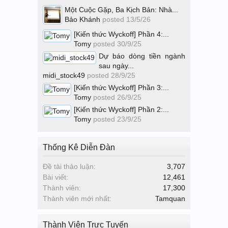
Một Cuộc Gặp, Ba Kịch Bản: Nhà...
Bảo Khánh
posted
13/5/26
[Kiến thức Wyckoff] Phần 4:...
Tomy
posted
30/9/25
Dự báo dòng tiền ngành
sau ngày...
midi_stock49
posted
28/9/25
[Kiến thức Wyckoff] Phần 3:...
Tomy
posted
26/9/25
[Kiến thức Wyckoff] Phần 2:...
Tomy
posted
23/9/25
Thống Kê Diễn Đàn
Đề tài thảo luận:
3,707
Bài viết:
12,461
Thành viên:
17,300
Thành viên mới nhất:
Tamquan
Thành Viên Trực Tuyến