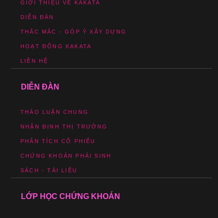
GIỚI THIỆU VỀ KAKATA
DIỄN ĐÀN
THẮC MẮC - GÓP Ý XÂY DỰNG
HOẠT ĐỘNG KAKATA
LIÊN HỆ
DIỄN ĐÀN
THẢO LUẬN CHUNG
NHẬN ĐỊNH THỊ TRƯỜNG
PHÂN TÍCH CỔ PHIẾU
CHỨNG KHOÁN PHÁI SINH
SÁCH - TÀI LIỆU
LỚP HỌC CHỨNG KHOÁN