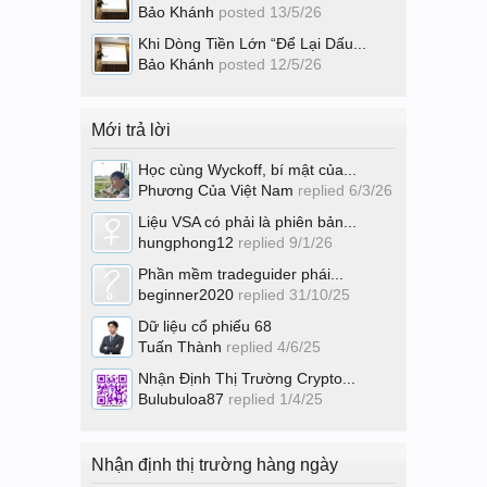
Bảo Khánh
posted
13/5/26
Khi Dòng Tiền Lớn “Để Lại Dấu...
Bảo Khánh
posted
12/5/26
Mới trả lời
Học cùng Wyckoff, bí mật của...
Phương Của Việt Nam
replied
6/3/26
Liệu VSA có phải là phiên bản...
hungphong12
replied
9/1/26
Phần mềm tradeguider phái...
beginner2020
replied
31/10/25
Dữ liệu cổ phiếu 68
Tuấn Thành
replied
4/6/25
Nhận Định Thị Trường Crypto...
Bulubuloa87
replied
1/4/25
Nhận định thị trường hàng ngày