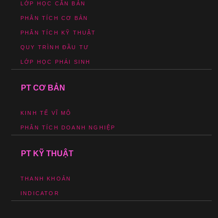
LỚP HỌC CĂN BẢN
PHÂN TÍCH CƠ BẢN
PHÂN TÍCH KỸ THUẬT
QUY TRÌNH ĐẦU TƯ
LỚP HỌC PHÁI SINH
PT CƠ BẢN
KINH TẾ VĨ MÔ
PHÂN TÍCH DOANH NGHIỆP
PT KỸ THUẬT
THANH KHOẢN
INDICATOR