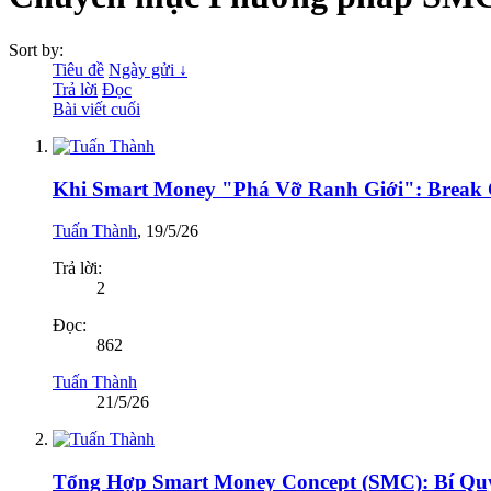
Sort by:
Tiêu đề
Ngày gửi ↓
Trả lời
Đọc
Bài viết cuối
Khi Smart Money "Phá Vỡ Ranh Giới": Break O
Tuấn Thành
,
19/5/26
Trả lời:
2
Đọc:
862
Tuấn Thành
21/5/26
Tổng Hợp Smart Money Concept (SMC): Bí Quy