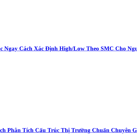
ọc Ngay Cách Xác Định High/Low Theo SMC Cho Ng
ch Phân Tích Cấu Trúc Thị Trường Chuẩn Chuyên G