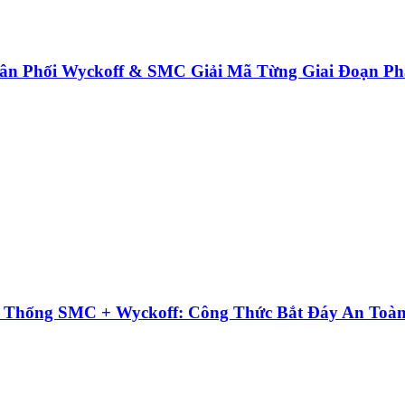
ân Phối Wyckoff & SMC Giải Mã Từng Giai Đoạn Ph
ệ Thống SMC + Wyckoff: Công Thức Bắt Đáy An Toà