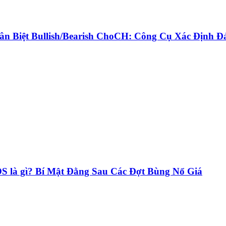
n Biệt Bullish/Bearish ChoCH: Công Cụ Xác Định Đ
S là gì? Bí Mật Đằng Sau Các Đợt Bùng Nổ Giá