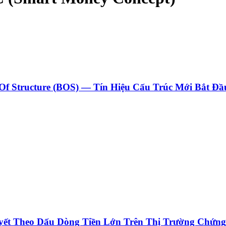
f Structure (BOS) — Tín Hiệu Cấu Trúc Mới Bắt Đầ
ết Theo Dấu Dòng Tiền Lớn Trên Thị Trường Chứng