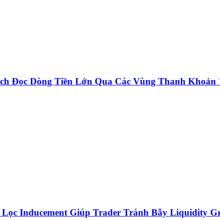
ách Đọc Dòng Tiền Lớn Qua Các Vùng Thanh Khoản
Lọc Inducement Giúp Trader Tránh Bẫy Liquidity G