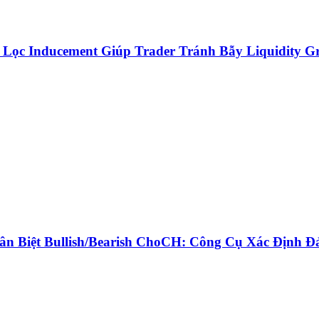
Lọc Inducement Giúp Trader Tránh Bẫy Liquidity G
n Biệt Bullish/Bearish ChoCH: Công Cụ Xác Định Đ