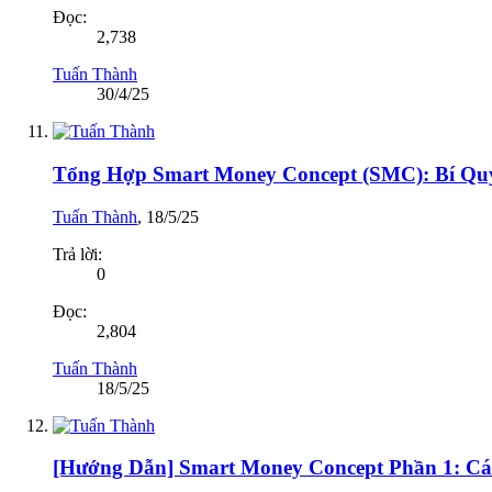
Đọc:
2,738
Tuấn Thành
30/4/25
Tổng Hợp Smart Money Concept (SMC): Bí Quy
Tuấn Thành
,
18/5/25
Trả lời:
0
Đọc:
2,804
Tuấn Thành
18/5/25
[Hướng Dẫn] Smart Money Concept Phần 1: Cá