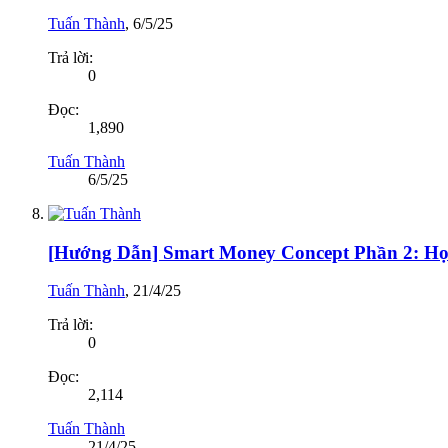
Tuấn Thành
,
6/5/25
Trả lời:
0
Đọc:
1,890
Tuấn Thành
6/5/25
[Hướng Dẫn] Smart Money Concept Phần 2: H
Tuấn Thành
,
21/4/25
Trả lời:
0
Đọc:
2,114
Tuấn Thành
21/4/25