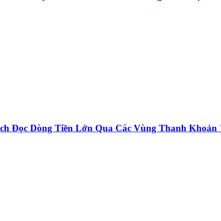
ách Đọc Dòng Tiền Lớn Qua Các Vùng Thanh Khoản