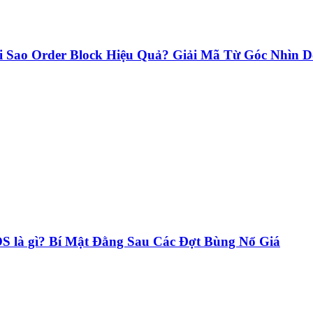
 Sao Order Block Hiệu Quả? Giải Mã Từ Góc Nhìn D
S là gì? Bí Mật Đằng Sau Các Đợt Bùng Nổ Giá