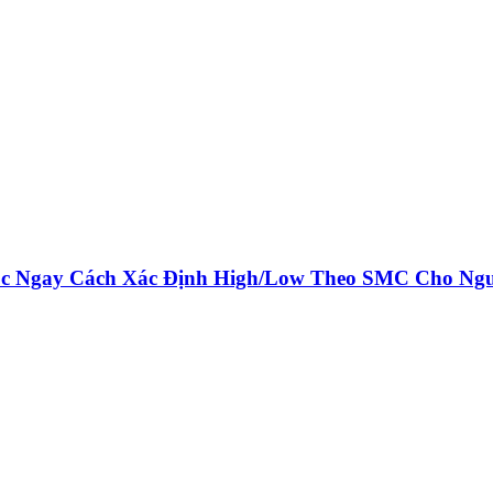
ọc Ngay Cách Xác Định High/Low Theo SMC Cho Ng