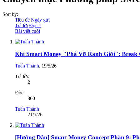
Sort by:
Tiêu đề
Ngày gửi
Trả lời
Đọc ↑
Bài viết cuối
Khi Smart Money "Phá Vỡ Ranh Giới": Break O
Tuấn Thành
,
19/5/26
Trả lời:
2
Đọc:
860
Tuấn Thành
21/5/26
[Hướng Dẫn] Smart Money Concept Phần 9: Ph