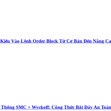
 Kiểu Vào Lệnh Order Block Từ Cơ Bản Đến Nâng C
ệ Thống SMC + Wyckoff: Công Thức Bắt Đáy An Toà