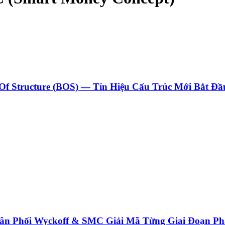
f Structure (BOS) — Tín Hiệu Cấu Trúc Mới Bắt Đầ
ân Phối Wyckoff & SMC Giải Mã Từng Giai Đoạn Ph