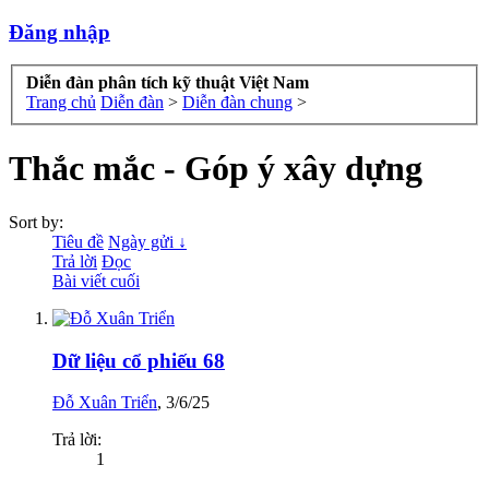
Đăng nhập
Diễn đàn phân tích kỹ thuật Việt Nam
Trang chủ
Diễn đàn
>
Diễn đàn chung
>
Thắc mắc - Góp ý xây dựng
Sort by:
Tiêu đề
Ngày gửi ↓
Trả lời
Đọc
Bài viết cuối
Dữ liệu cổ phiếu 68
Đỗ Xuân Triển
,
3/6/25
Trả lời:
1