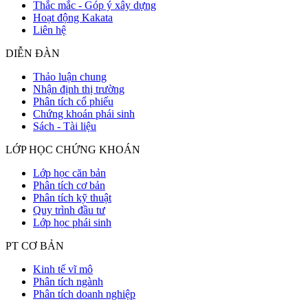
Thắc mắc - Góp ý xây dựng
Hoạt động Kakata
Liên hệ
DIỄN ĐÀN
Thảo luận chung
Nhận định thị trường
Phân tích cổ phiếu
Chứng khoán phái sinh
Sách - Tài liệu
LỚP HỌC CHỨNG KHOÁN
Lớp học căn bản
Phân tích cơ bản
Phân tích kỹ thuật
Quy trình đầu tư
Lớp học phái sinh
PT CƠ BẢN
Kinh tế vĩ mô
Phân tích ngành
Phân tích doanh nghiệp