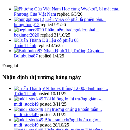
Học cùng Wyckoff, bí mật của...
Phương Của Việt Nam
replied
6/3/26
Liệu VSA có phải là phiên bản...
hungphong12
replied
9/1/26
Phần mềm tradeguider phái...
beginner2020
replied
31/10/25
Dữ liệu cổ phiếu 68
Tuấn Thành
replied
4/6/25
Nhận Định Thị Trường Crypto...
Bulubuloa87
replied
1/4/25
Đang tải...
Nhận định thị trường hàng ngày
VN-Index thủng 1.600, danh mục...
Tuấn Thành
posted
10/11/25
Tôi không lo thị trường giảm –...
midi_stock49
posted
3/11/25
Thị trường chứng khoán tuần...
midi_stock49
posted
2/11/25
Bức tranh chứng khoán ngày...
midi_stock49
posted
28/10/25