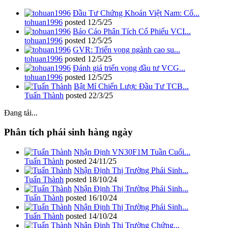
Đầu Tư Chứng Khoán Việt Nam: Cổ...
tohuan1996
posted
12/5/25
Báo Cáo Phân Tích Cổ Phiếu VCI...
tohuan1996
posted
12/5/25
GVR: Triển vọng ngành cao su...
tohuan1996
posted
12/5/25
Đánh giá triển vọng đầu tư VCG...
tohuan1996
posted
12/5/25
Bật Mí Chiến Lược Đầu Tư TCB...
Tuấn Thành
posted
22/3/25
Đang tải...
Phân tích phái sinh hàng ngày
Nhận Định VN30F1M Tuần Cuối...
Tuấn Thành
posted
24/11/25
Nhận Định Thị Trường Phái Sinh...
Tuấn Thành
posted
18/10/24
Nhận Định Thị Trường Phái Sinh...
Tuấn Thành
posted
16/10/24
Nhận Định Thị Trường Phái Sinh...
Tuấn Thành
posted
14/10/24
Nhận Định Thị Trường Chứng...