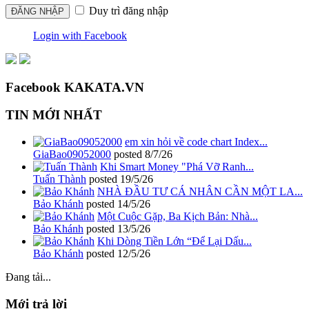
Duy trì đăng nhập
Login with Facebook
Facebook KAKATA.VN
TIN MỚI NHẤT
em xin hỏi về code chart Index...
GiaBao09052000
posted
8/7/26
Khi Smart Money "Phá Vỡ Ranh...
Tuấn Thành
posted
19/5/26
NHÀ ĐẦU TƯ CÁ NHÂN CẦN MỘT LA...
Bảo Khánh
posted
14/5/26
Một Cuộc Gặp, Ba Kịch Bản: Nhà...
Bảo Khánh
posted
13/5/26
Khi Dòng Tiền Lớn “Để Lại Dấu...
Bảo Khánh
posted
12/5/26
Đang tải...
Mới trả lời