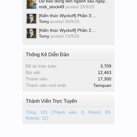
Dự báo dòng tiền ngành sau ngày...
midi_stock49
posted
28/9/25
[Kiến thức Wyckoff] Phần 3:...
Tomy
posted
26/9/25
[Kiến thức Wyckoff] Phần 2:...
Tomy
posted
23/9/25
Thống Kê Diễn Đàn
Đề tài thảo luận:
3,709
Bài viết:
12,463
Thành viên:
17,300
Thành viên mới nhất:
Tamquan
Thành Viên Trực Tuyến
Tổng: 101 (Thành viên: 0, Khách: 89,
Robots: 12)