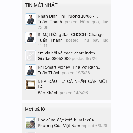
TIN MỚI NHẤT
Nhận Định Thị Trường 10/08 -...
Tuấn Thành
posted
Hôm qua, lúc
23:08
Bí Mật Đằng Sau CHOCH (Change...
Tuấn Thành
posted
Thứ bảy lúc
11:11
em xin hỏi về code chart Index...
GiaBao09052000
posted
8/7/26
Khi Smart Money "Phá Vỡ Ranh...
Tuấn Thành
posted
19/5/26
NHÀ ĐẦU TƯ CÁ NHÂN CẦN MỘT
LA...
Bảo Khánh
posted
14/5/26
Mới trả lời
Học cùng Wyckoff, bí mật của...
Phương Của Việt Nam
replied
6/3/26