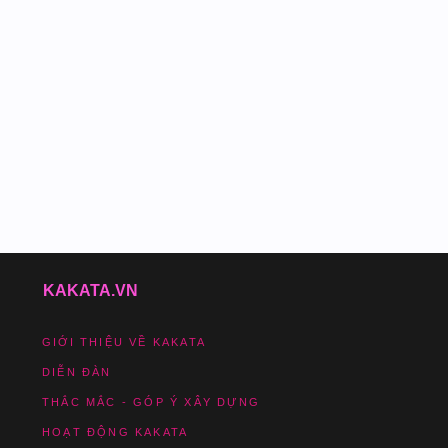
KAKATA.VN
GIỚI THIỆU VỀ KAKATA
DIỄN ĐÀN
THẮC MẮC - GÓP Ý XÂY DỰNG
HOẠT ĐỘNG KAKATA