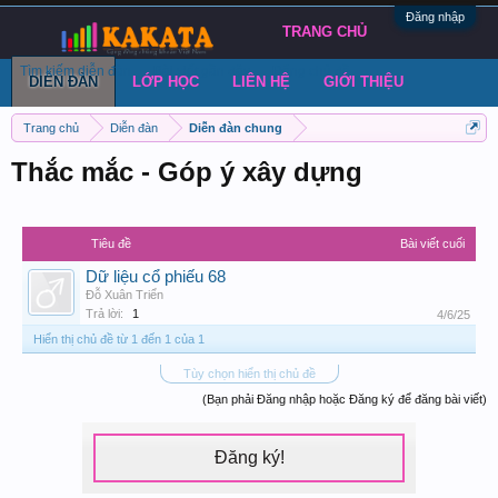
Đăng nhập
TRANG CHỦ
Tìm kiếm diễn đàn
Bài viết gần đây
Đăng chủ đề
DIỄN ĐÀN
LỚP HỌC
LIÊN HỆ
GIỚI THIỆU
Trang chủ
Diễn đàn
Diễn đàn chung
Thắc mắc - Góp ý xây dựng
Tiêu đề
Bài viết cuối
Dữ liệu cổ phiếu 68
Đỗ Xuân Triển
Trả lời:
1
4/6/25
Hiển thị chủ đề từ 1 đến 1 của 1
Tùy chọn hiển thị chủ đề
(Bạn phải Đăng nhập hoặc Đăng ký để đăng bài viết)
Đăng ký!