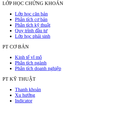
LỚP HỌC CHỨNG KHOÁN
Lớp học căn bản
Phân tích cơ bản
Phân tích kỹ thuật
Quy trình đầu tư
Lớp học phái sinh
PT CƠ BẢN
Kinh tế vĩ mô
Phân tích ngành
Phân tích doanh nghiệp
PT KỸ THUẬT
Thanh khoản
Xu hướng
Indicator