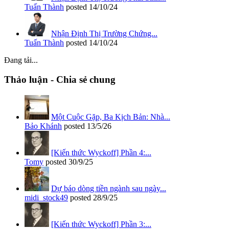
Tuấn Thành
posted
14/10/24
Nhận Định Thị Trường Chứng...
Tuấn Thành
posted
14/10/24
Đang tải...
Thảo luận - Chia sẻ chung
Một Cuộc Gặp, Ba Kịch Bản: Nhà...
Bảo Khánh
posted
13/5/26
[Kiến thức Wyckoff] Phần 4:...
Tomy
posted
30/9/25
Dự báo dòng tiền ngành sau ngày...
midi_stock49
posted
28/9/25
[Kiến thức Wyckoff] Phần 3:...