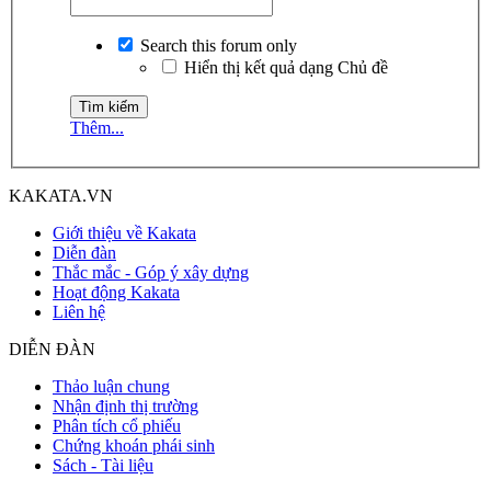
Search this forum only
Hiển thị kết quả dạng Chủ đề
Thêm...
KAKATA.VN
Giới thiệu về Kakata
Diễn đàn
Thắc mắc - Góp ý xây dựng
Hoạt động Kakata
Liên hệ
DIỄN ĐÀN
Thảo luận chung
Nhận định thị trường
Phân tích cổ phiếu
Chứng khoán phái sinh
Sách - Tài liệu