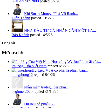
GiaBao09052000
posted
8/7/26
Khi Smart Money "Phá Vỡ Ranh...
Tuấn Thành
posted
19/5/26
NHÀ ĐẦU TƯ CÁ NHÂN CẦN MỘT LA...
Bảo Khánh
posted
14/5/26
Đang tải...
Mới trả lời
Học cùng Wyckoff, bí mật của...
Phương Của Việt Nam
replied
6/3/26
Liệu VSA có phải là phiên bản...
hungphong12
replied
9/1/26
Phần mềm tradeguider phái...
beginner2020
replied
31/10/25
Dữ liệu cổ phiếu 68