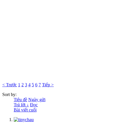
< Trước
1
2
3
4
5
6
7
Tiếp >
Sort by:
Tiêu đề
Ngày gửi
Trả lời ↓
Đọc
Bài viết cuối