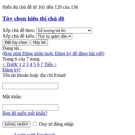
Hiển thị chủ đề từ 101 đến 120 của 136
Tùy chọn hiển thị chủ đề
Xếp chủ đề theo:
Xếp chủ đề kiểu:
Đang tải...
(Bạn phải Đăng nhập hoặc Đăng ký để đăng bài viết)
Trang 6 của 7 trang
< Trước
1
2
3
4
5
6
7
Tiếp >
Đăng ký!
Tên tài khoản hoặc địa chỉ Email:
Mật khẩu:
Bạn đã quên mật khẩu?
Duy trì đăng nhập
Login with Facebook