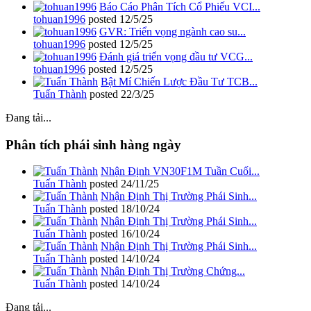
Báo Cáo Phân Tích Cổ Phiếu VCI...
tohuan1996
posted
12/5/25
GVR: Triển vọng ngành cao su...
tohuan1996
posted
12/5/25
Đánh giá triển vọng đầu tư VCG...
tohuan1996
posted
12/5/25
Bật Mí Chiến Lược Đầu Tư TCB...
Tuấn Thành
posted
22/3/25
Đang tải...
Phân tích phái sinh hàng ngày
Nhận Định VN30F1M Tuần Cuối...
Tuấn Thành
posted
24/11/25
Nhận Định Thị Trường Phái Sinh...
Tuấn Thành
posted
18/10/24
Nhận Định Thị Trường Phái Sinh...
Tuấn Thành
posted
16/10/24
Nhận Định Thị Trường Phái Sinh...
Tuấn Thành
posted
14/10/24
Nhận Định Thị Trường Chứng...
Tuấn Thành
posted
14/10/24
Đang tải...