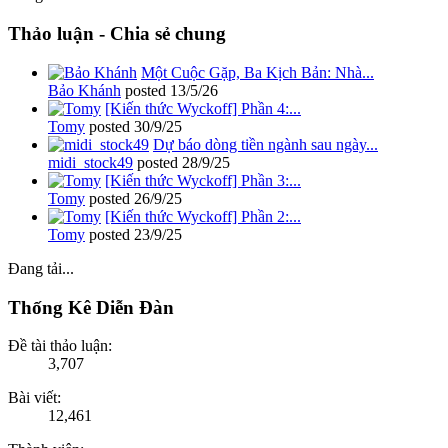
Thảo luận - Chia sẻ chung
Một Cuộc Gặp, Ba Kịch Bản: Nhà...
Bảo Khánh
posted
13/5/26
[Kiến thức Wyckoff] Phần 4:...
Tomy
posted
30/9/25
Dự báo dòng tiền ngành sau ngày...
midi_stock49
posted
28/9/25
[Kiến thức Wyckoff] Phần 3:...
Tomy
posted
26/9/25
[Kiến thức Wyckoff] Phần 2:...
Tomy
posted
23/9/25
Đang tải...
Thống Kê Diễn Đàn
Đề tài thảo luận:
3,707
Bài viết:
12,461