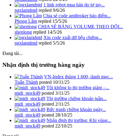
1 link robot mua bán do tự tay...
ngxlamdntd
replied
9/6/26
Chia sẻ code amibroker báo điểm...
Phong Lâm
replied
15/5/26
CHIA SẺ BẢNG VOLUME THEO DÕI...
shenlong
replied
14/5/26
Xin code xuất dữ liệu chứng...
ngxlamdntd
replied
5/5/26
Đang tải...
Nhận định thị trường hàng ngày
VN-Index thủng 1.600, danh mục...
Tuấn Thành
posted
10/11/25
Tôi không lo thị trường giảm –...
midi_stock49
posted
3/11/25
Thị trường chứng khoán tuần...
midi_stock49
posted
2/11/25
Bức tranh chứng khoán ngày...
midi_stock49
posted
28/10/25
Nhận định thị trường: Khi vùng...
midi_stock49
posted
22/10/25