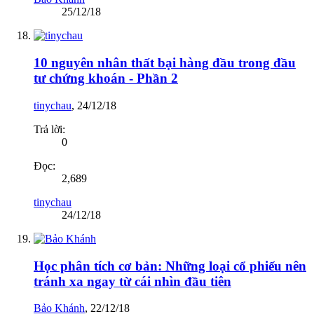
25/12/18
10 nguyên nhân thất bại hàng đầu trong đầu
tư chứng khoán - Phần 2
tinychau
,
24/12/18
Trả lời:
0
Đọc:
2,689
tinychau
24/12/18
Học phân tích cơ bản: Những loại cổ phiếu nên
tránh xa ngay từ cái nhìn đầu tiên
Bảo Khánh
,
22/12/18