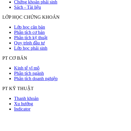
Chứng khoán phái sinh
Sách - Tài liệu
LỚP HỌC CHỨNG KHOÁN
Lớp học căn bản
Phân tích cơ bản
Phân tích kỹ thuật
Quy trình đầu tư
Lớp học phái sinh
PT CƠ BẢN
Kinh tế vĩ mô
Phân tích ngành
Phân tích doanh nghiệp
PT KỸ THUẬT
Thanh khoản
Xu hướng
Indicator