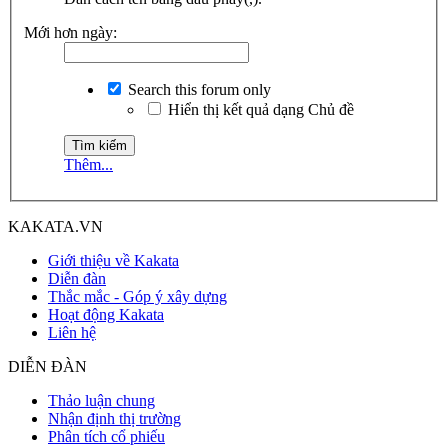
Mới hơn ngày:
Search this forum only
Hiển thị kết quả dạng Chủ đề
Thêm...
KAKATA.VN
Giới thiệu về Kakata
Diễn đàn
Thắc mắc - Góp ý xây dựng
Hoạt động Kakata
Liên hệ
DIỄN ĐÀN
Thảo luận chung
Nhận định thị trường
Phân tích cổ phiếu