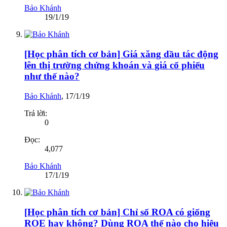
Bảo Khánh
19/1/19
[Học phân tích cơ bản] Giá xăng dầu tác động
lên thị trường chứng khoán và giá cổ phiếu
như thế nào?
Bảo Khánh
,
17/1/19
Trả lời:
0
Đọc:
4,077
Bảo Khánh
17/1/19
[Học phân tích cơ bản] Chỉ số ROA có giống
ROE hay không? Dùng ROA thế nào cho hiệu