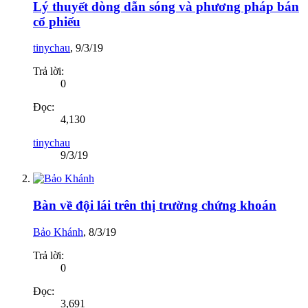
Lý thuyết dòng dẫn sóng và phương pháp bán
cổ phiếu
tinychau
,
9/3/19
Trả lời:
0
Đọc:
4,130
tinychau
9/3/19
Bàn về đội lái trên thị trường chứng khoán
Bảo Khánh
,
8/3/19
Trả lời:
0
Đọc:
3,691