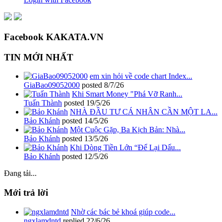
Facebook KAKATA.VN
TIN MỚI NHẤT
em xin hỏi về code chart Index...
GiaBao09052000
posted
8/7/26
Khi Smart Money "Phá Vỡ Ranh...
Tuấn Thành
posted
19/5/26
NHÀ ĐẦU TƯ CÁ NHÂN CẦN MỘT LA...
Bảo Khánh
posted
14/5/26
Một Cuộc Gặp, Ba Kịch Bản: Nhà...
Bảo Khánh
posted
13/5/26
Khi Dòng Tiền Lớn “Để Lại Dấu...
Bảo Khánh
posted
12/5/26
Đang tải...
Mới trả lời
Nhờ các bác bẻ khoá giúp code...
ngxlamdntd
replied
22/6/26