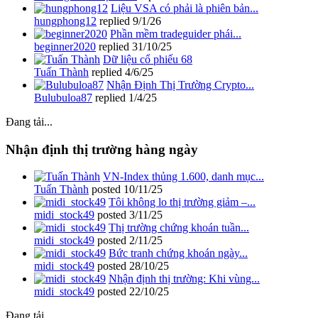
Liệu VSA có phải là phiên bản...
hungphong12
replied
9/1/26
Phần mềm tradeguider phái...
beginner2020
replied
31/10/25
Dữ liệu cổ phiếu 68
Tuấn Thành
replied
4/6/25
Nhận Định Thị Trường Crypto...
Bulubuloa87
replied
1/4/25
Đang tải...
Nhận định thị trường hàng ngày
VN-Index thủng 1.600, danh mục...
Tuấn Thành
posted
10/11/25
Tôi không lo thị trường giảm –...
midi_stock49
posted
3/11/25
Thị trường chứng khoán tuần...
midi_stock49
posted
2/11/25
Bức tranh chứng khoán ngày...
midi_stock49
posted
28/10/25
Nhận định thị trường: Khi vùng...
midi_stock49
posted
22/10/25
Đang tải...