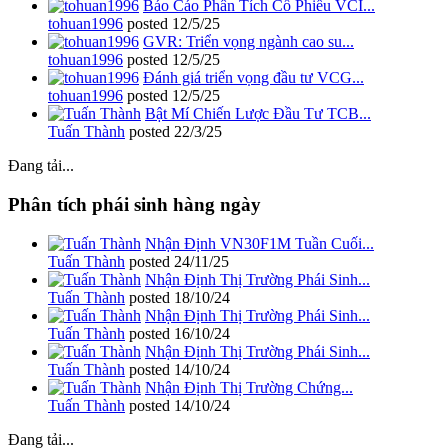
Báo Cáo Phân Tích Cổ Phiếu VCI...
tohuan1996
posted
12/5/25
GVR: Triển vọng ngành cao su...
tohuan1996
posted
12/5/25
Đánh giá triển vọng đầu tư VCG...
tohuan1996
posted
12/5/25
Bật Mí Chiến Lược Đầu Tư TCB...
Tuấn Thành
posted
22/3/25
Đang tải...
Phân tích phái sinh hàng ngày
Nhận Định VN30F1M Tuần Cuối...
Tuấn Thành
posted
24/11/25
Nhận Định Thị Trường Phái Sinh...
Tuấn Thành
posted
18/10/24
Nhận Định Thị Trường Phái Sinh...
Tuấn Thành
posted
16/10/24
Nhận Định Thị Trường Phái Sinh...
Tuấn Thành
posted
14/10/24
Nhận Định Thị Trường Chứng...
Tuấn Thành
posted
14/10/24
Đang tải...