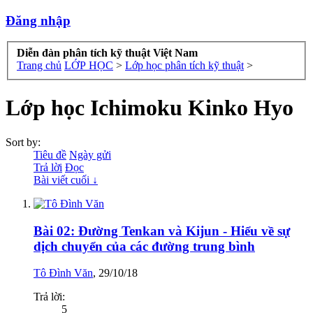
Đăng nhập
Diễn đàn phân tích kỹ thuật Việt Nam
Trang chủ
LỚP HỌC
>
Lớp học phân tích kỹ thuật
>
Lớp học Ichimoku Kinko Hyo
Sort by:
Tiêu đề
Ngày gửi
Trả lời
Đọc
Bài viết cuối ↓
Bài 02: Đường Tenkan và Kijun - Hiểu về sự
dịch chuyển của các đường trung bình
Tô Đình Văn
,
29/10/18
Trả lời:
5