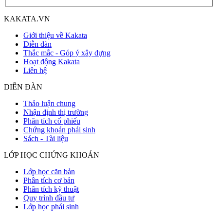
KAKATA.VN
Giới thiệu về Kakata
Diễn đàn
Thắc mắc - Góp ý xây dựng
Hoạt động Kakata
Liên hệ
DIỄN ĐÀN
Thảo luận chung
Nhận định thị trường
Phân tích cổ phiếu
Chứng khoán phái sinh
Sách - Tài liệu
LỚP HỌC CHỨNG KHOÁN
Lớp học căn bản
Phân tích cơ bản
Phân tích kỹ thuật
Quy trình đầu tư
Lớp học phái sinh