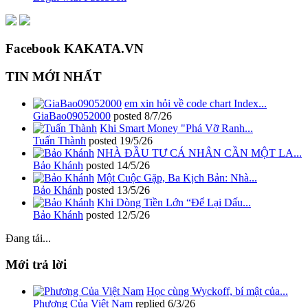
Facebook KAKATA.VN
TIN MỚI NHẤT
em xin hỏi về code chart Index...
GiaBao09052000
posted
8/7/26
Khi Smart Money "Phá Vỡ Ranh...
Tuấn Thành
posted
19/5/26
NHÀ ĐẦU TƯ CÁ NHÂN CẦN MỘT LA...
Bảo Khánh
posted
14/5/26
Một Cuộc Gặp, Ba Kịch Bản: Nhà...
Bảo Khánh
posted
13/5/26
Khi Dòng Tiền Lớn “Để Lại Dấu...
Bảo Khánh
posted
12/5/26
Đang tải...
Mới trả lời
Học cùng Wyckoff, bí mật của...
Phương Của Việt Nam
replied
6/3/26