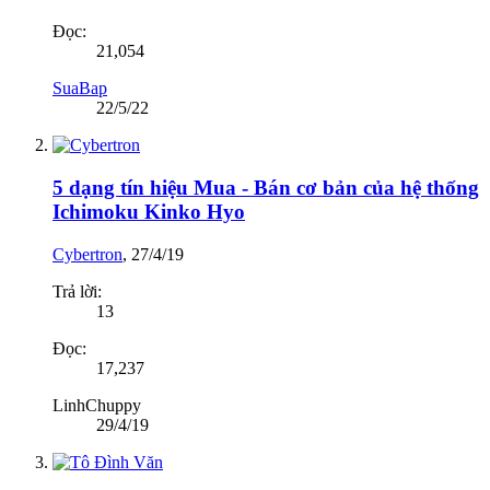
Đọc:
21,054
SuaBap
22/5/22
5 dạng tín hiệu Mua - Bán cơ bản của hệ thống
Ichimoku Kinko Hyo
Cybertron
,
27/4/19
Trả lời:
13
Đọc:
17,237
LinhChuppy
29/4/19