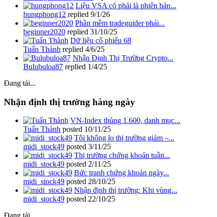
Liệu VSA có phải là phiên bản...
hungphong12
replied
9/1/26
Phần mềm tradeguider phái...
beginner2020
replied
31/10/25
Dữ liệu cổ phiếu 68
Tuấn Thành
replied
4/6/25
Nhận Định Thị Trường Crypto...
Bulubuloa87
replied
1/4/25
Đang tải...
Nhận định thị trường hàng ngày
VN-Index thủng 1.600, danh mục...
Tuấn Thành
posted
10/11/25
Tôi không lo thị trường giảm –...
midi_stock49
posted
3/11/25
Thị trường chứng khoán tuần...
midi_stock49
posted
2/11/25
Bức tranh chứng khoán ngày...
midi_stock49
posted
28/10/25
Nhận định thị trường: Khi vùng...
midi_stock49
posted
22/10/25
Đang tải...