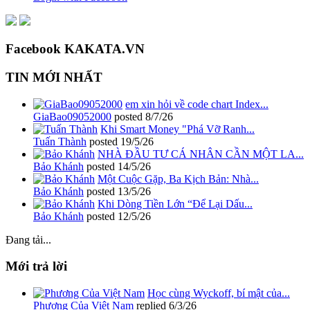
Facebook KAKATA.VN
TIN MỚI NHẤT
em xin hỏi về code chart Index...
GiaBao09052000
posted
8/7/26
Khi Smart Money "Phá Vỡ Ranh...
Tuấn Thành
posted
19/5/26
NHÀ ĐẦU TƯ CÁ NHÂN CẦN MỘT LA...
Bảo Khánh
posted
14/5/26
Một Cuộc Gặp, Ba Kịch Bản: Nhà...
Bảo Khánh
posted
13/5/26
Khi Dòng Tiền Lớn “Để Lại Dấu...
Bảo Khánh
posted
12/5/26
Đang tải...
Mới trả lời
Học cùng Wyckoff, bí mật của...
Phương Của Việt Nam
replied
6/3/26