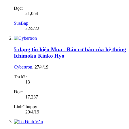
Đọc:
21,054
SuaBap
22/5/22
5 dạng tín hiệu Mua - Bán cơ bản của hệ thống
Ichimoku Kinko Hyo
Cybertron
,
27/4/19
Trả lời:
13
Đọc:
17,237
LinhChuppy
29/4/19