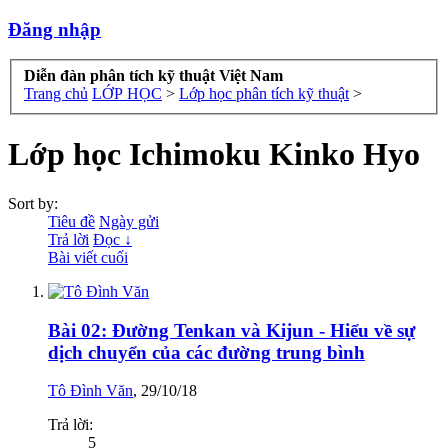
Đăng nhập
Diễn đàn phân tích kỹ thuật Việt Nam
Trang chủ
LỚP HỌC
>
Lớp học phân tích kỹ thuật
>
Lớp học Ichimoku Kinko Hyo
Sort by:
Tiêu đề
Ngày gửi
Trả lời
Đọc ↓
Bài viết cuối
Bài 02: Đường Tenkan và Kijun - Hiểu về sự
dịch chuyển của các đường trung bình
Tô Đình Văn
,
29/10/18
Trả lời:
5