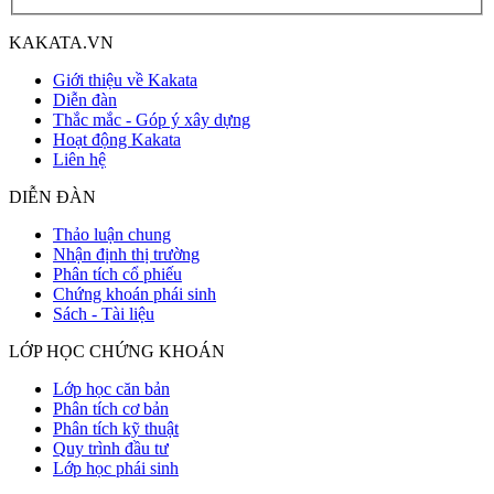
KAKATA.VN
Giới thiệu về Kakata
Diễn đàn
Thắc mắc - Góp ý xây dựng
Hoạt động Kakata
Liên hệ
DIỄN ĐÀN
Thảo luận chung
Nhận định thị trường
Phân tích cổ phiếu
Chứng khoán phái sinh
Sách - Tài liệu
LỚP HỌC CHỨNG KHOÁN
Lớp học căn bản
Phân tích cơ bản
Phân tích kỹ thuật
Quy trình đầu tư
Lớp học phái sinh