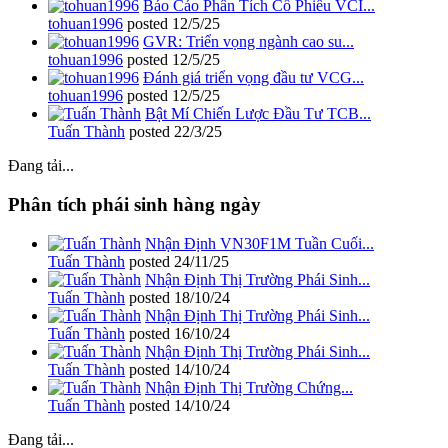
Báo Cáo Phân Tích Cổ Phiếu VCI...
tohuan1996
posted
12/5/25
GVR: Triển vọng ngành cao su...
tohuan1996
posted
12/5/25
Đánh giá triển vọng đầu tư VCG...
tohuan1996
posted
12/5/25
Bật Mí Chiến Lược Đầu Tư TCB...
Tuấn Thành
posted
22/3/25
Đang tải...
Phân tích phái sinh hàng ngày
Nhận Định VN30F1M Tuần Cuối...
Tuấn Thành
posted
24/11/25
Nhận Định Thị Trường Phái Sinh...
Tuấn Thành
posted
18/10/24
Nhận Định Thị Trường Phái Sinh...
Tuấn Thành
posted
16/10/24
Nhận Định Thị Trường Phái Sinh...
Tuấn Thành
posted
14/10/24
Nhận Định Thị Trường Chứng...
Tuấn Thành
posted
14/10/24
Đang tải...