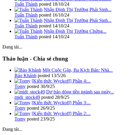
Tuấn Thành
posted
18/10/24
Nhận Định Thị Trường Phái Sinh...
Tuấn Thành
posted
16/10/24
Nhận Định Thị Trường Phái Sinh...
Tuấn Thành
posted
14/10/24
Nhận Định Thị Trường Chứng...
Tuấn Thành
posted
14/10/24
Đang tải...
Thảo luận - Chia sẻ chung
Một Cuộc Gặp, Ba Kịch Bản: Nhà...
Bảo Khánh
posted
13/5/26
[Kiến thức Wyckoff] Phần 4:...
Tomy
posted
30/9/25
Dự báo dòng tiền ngành sau ngày...
midi_stock49
posted
28/9/25
[Kiến thức Wyckoff] Phần 3:...
Tomy
posted
26/9/25
[Kiến thức Wyckoff] Phần 2:...
Tomy
posted
23/9/25
Đang tải...