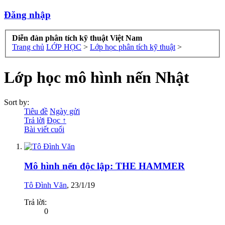
Đăng nhập
Diễn đàn phân tích kỹ thuật Việt Nam
Trang chủ
LỚP HỌC
>
Lớp học phân tích kỹ thuật
>
Lớp học mô hình nến Nhật
Sort by:
Tiêu đề
Ngày gửi
Trả lời
Đọc ↑
Bài viết cuối
Mô hình nến độc lập: THE HAMMER
Tô Đình Văn
,
23/1/19
Trả lời:
0