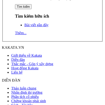
Tìm kiếm hữu ích
Bài viết gần đây
Thêm...
KAKATA.VN
Giới thiệu về Kakata
Diễn đàn
Thắc mắc - Góp ý xây dựng
Hoạt động Kakata
Liên hệ
DIỄN ĐÀN
Thảo luận chung
Nhận định thị trường
Phân tích cổ phiếu
Chứng khoán phái sinh