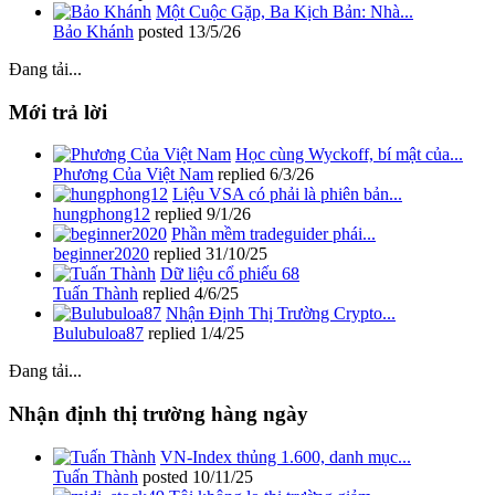
Một Cuộc Gặp, Ba Kịch Bản: Nhà...
Bảo Khánh
posted
13/5/26
Đang tải...
Mới trả lời
Học cùng Wyckoff, bí mật của...
Phương Của Việt Nam
replied
6/3/26
Liệu VSA có phải là phiên bản...
hungphong12
replied
9/1/26
Phần mềm tradeguider phái...
beginner2020
replied
31/10/25
Dữ liệu cổ phiếu 68
Tuấn Thành
replied
4/6/25
Nhận Định Thị Trường Crypto...
Bulubuloa87
replied
1/4/25
Đang tải...
Nhận định thị trường hàng ngày
VN-Index thủng 1.600, danh mục...
Tuấn Thành
posted
10/11/25