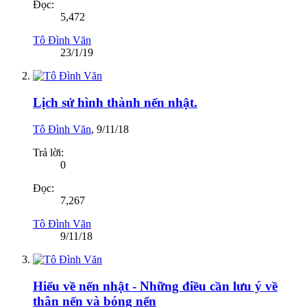
Đọc:
5,472
Tô Đình Văn
23/1/19
Lịch sử hình thành nến nhật.
Tô Đình Văn
,
9/11/18
Trả lời:
0
Đọc:
7,267
Tô Đình Văn
9/11/18
Hiểu về nến nhật - Những điều cần lưu ý về
thân nến và bóng nến