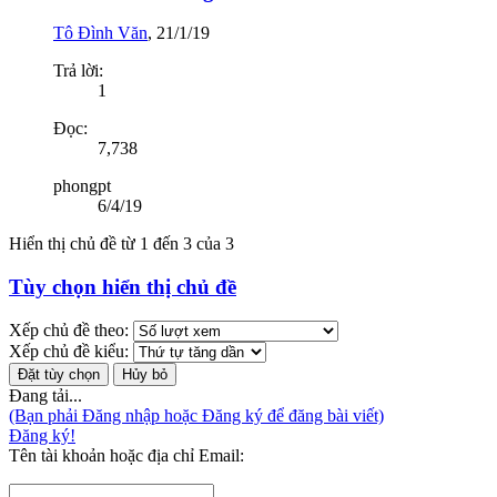
Tô Đình Văn
,
21/1/19
Trả lời:
1
Đọc:
7,738
phongpt
6/4/19
Hiển thị chủ đề từ 1 đến 3 của 3
Tùy chọn hiển thị chủ đề
Xếp chủ đề theo:
Xếp chủ đề kiểu:
Đang tải...
(Bạn phải Đăng nhập hoặc Đăng ký để đăng bài viết)
Đăng ký!
Tên tài khoản hoặc địa chỉ Email: