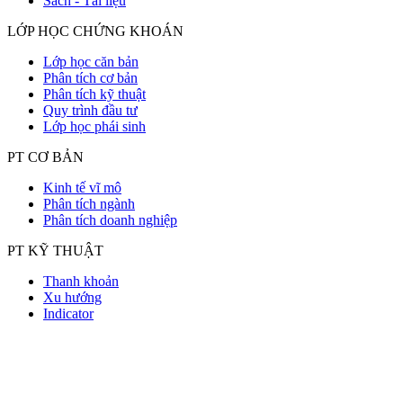
Sách - Tài liệu
LỚP HỌC CHỨNG KHOÁN
Lớp học căn bản
Phân tích cơ bản
Phân tích kỹ thuật
Quy trình đầu tư
Lớp học phái sinh
PT CƠ BẢN
Kinh tế vĩ mô
Phân tích ngành
Phân tích doanh nghiệp
PT KỸ THUẬT
Thanh khoản
Xu hướng
Indicator