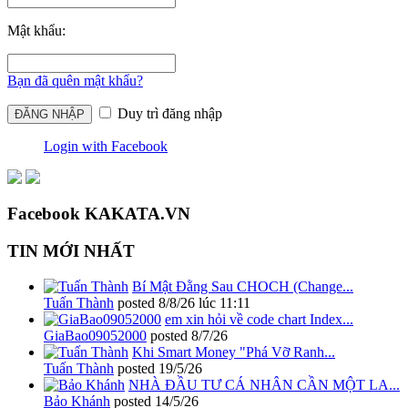
Mật khẩu:
Bạn đã quên mật khẩu?
Duy trì đăng nhập
Login with Facebook
Facebook KAKATA.VN
TIN MỚI NHẤT
Bí Mật Đằng Sau CHOCH (Change...
Tuấn Thành
posted
8/8/26 lúc 11:11
em xin hỏi về code chart Index...
GiaBao09052000
posted
8/7/26
Khi Smart Money "Phá Vỡ Ranh...
Tuấn Thành
posted
19/5/26
NHÀ ĐẦU TƯ CÁ NHÂN CẦN MỘT LA...
Bảo Khánh
posted
14/5/26