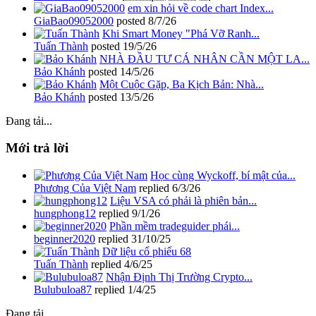
em xin hỏi về code chart Index...
GiaBao09052000
posted
8/7/26
Khi Smart Money "Phá Vỡ Ranh...
Tuấn Thành
posted
19/5/26
NHÀ ĐẦU TƯ CÁ NHÂN CẦN MỘT LA...
Bảo Khánh
posted
14/5/26
Một Cuộc Gặp, Ba Kịch Bản: Nhà...
Bảo Khánh
posted
13/5/26
Đang tải...
Mới trả lời
Học cùng Wyckoff, bí mật của...
Phương Của Việt Nam
replied
6/3/26
Liệu VSA có phải là phiên bản...
hungphong12
replied
9/1/26
Phần mềm tradeguider phái...
beginner2020
replied
31/10/25
Dữ liệu cổ phiếu 68
Tuấn Thành
replied
4/6/25
Nhận Định Thị Trường Crypto...
Bulubuloa87
replied
1/4/25
Đang tải...