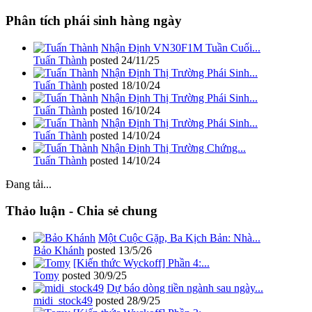
Phân tích phái sinh hàng ngày
Nhận Định VN30F1M Tuần Cuối...
Tuấn Thành
posted
24/11/25
Nhận Định Thị Trường Phái Sinh...
Tuấn Thành
posted
18/10/24
Nhận Định Thị Trường Phái Sinh...
Tuấn Thành
posted
16/10/24
Nhận Định Thị Trường Phái Sinh...
Tuấn Thành
posted
14/10/24
Nhận Định Thị Trường Chứng...
Tuấn Thành
posted
14/10/24
Đang tải...
Thảo luận - Chia sẻ chung
Một Cuộc Gặp, Ba Kịch Bản: Nhà...
Bảo Khánh
posted
13/5/26
[Kiến thức Wyckoff] Phần 4:...
Tomy
posted
30/9/25
Dự báo dòng tiền ngành sau ngày...
midi_stock49
posted
28/9/25