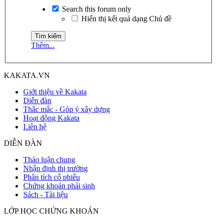
Search this forum only
Hiển thị kết quả dạng Chủ đề
Thêm...
KAKATA.VN
Giới thiệu về Kakata
Diễn đàn
Thắc mắc - Góp ý xây dựng
Hoạt động Kakata
Liên hệ
DIỄN ĐÀN
Thảo luận chung
Nhận định thị trường
Phân tích cổ phiếu
Chứng khoán phái sinh
Sách - Tài liệu
LỚP HỌC CHỨNG KHOÁN