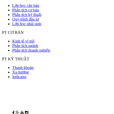
Lớp học căn bản
Phân tích cơ bản
Phân tích kỹ thuật
Quy trình đầu tư
Lớp học phái sinh
PT CƠ BẢN
Kinh tế vĩ mô
Phân tích ngành
Phân tích doanh nghiệp
PT KỸ THUẬT
Thanh khoản
Xu hướng
Indicator