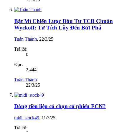
Bật Mí Chiến Lược Đầu Tư TCB Chuẩn
Wyckoff: Từ Tích Lũy Đến Bứt Phá
Tuấn Thành
,
22/3/25
Trả lời:
0
Đọc:
2,444
Tuấn Thành
22/3/25
Dòng tiền liệu có chọn cổ phiếu FCN?
midi_stock49
,
11/3/25
Trả lời: