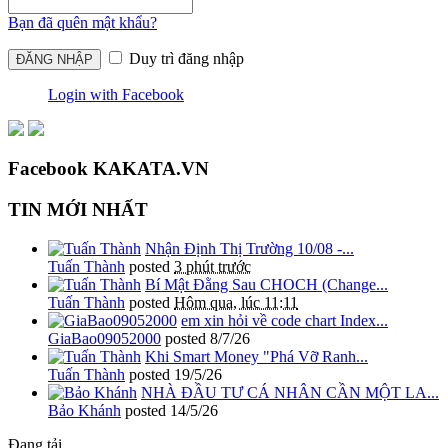
Bạn đã quên mật khẩu?
Duy trì đăng nhập
Login with Facebook
Facebook KAKATA.VN
TIN MỚI NHẤT
Nhận Định Thị Trường 10/08 -...
Tuấn Thành
posted
3 phút trước
Bí Mật Đằng Sau CHOCH (Change...
Tuấn Thành
posted
Hôm qua, lúc 11:11
em xin hỏi về code chart Index...
GiaBao09052000
posted
8/7/26
Khi Smart Money "Phá Vỡ Ranh...
Tuấn Thành
posted
19/5/26
NHÀ ĐẦU TƯ CÁ NHÂN CẦN MỘT LA...
Bảo Khánh
posted
14/5/26
Đang tải...