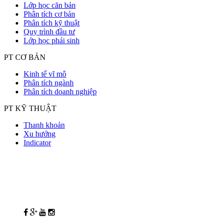
Lớp học căn bản
Phân tích cơ bản
Phân tích kỹ thuật
Quy trình đầu tư
Lớp học phái sinh
PT CƠ BẢN
Kinh tế vĩ mô
Phân tích ngành
Phân tích doanh nghiệp
PT KỸ THUẬT
Thanh khoản
Xu hướng
Indicator