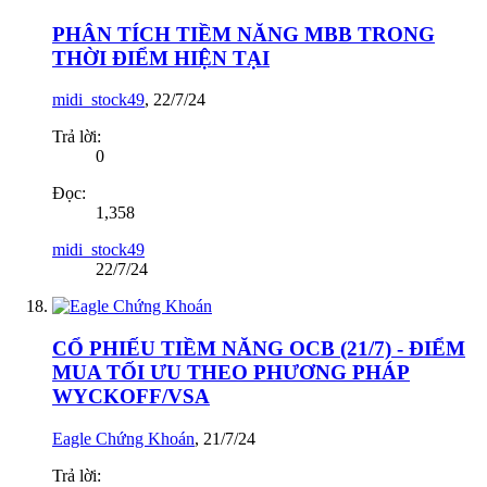
PHÂN TÍCH TIỀM NĂNG MBB TRONG
THỜI ĐIỂM HIỆN TẠI
midi_stock49
,
22/7/24
Trả lời:
0
Đọc:
1,358
midi_stock49
22/7/24
CỔ PHIẾU TIỀM NĂNG OCB (21/7) - ĐIỂM
MUA TỐI ƯU THEO PHƯƠNG PHÁP
WYCKOFF/VSA
Eagle Chứng Khoán
,
21/7/24
Trả lời: