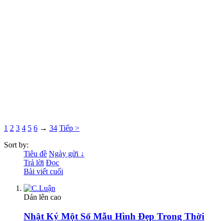
1
2
3
4
5
6
→
34
Tiếp >
Sort by:
Tiêu đề
Ngày gửi ↓
Trả lời
Đọc
Bài viết cuối
Dán lên cao
Nhật Ký Một Số Mẫu Hình Đẹp Trong Thời