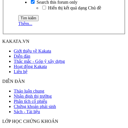
Search this forum only
Hiển thị kết quả dạng Chủ đề
Thêm...
KAKATA.VN
Giới thiệu về Kakata
Diễn đàn
Thắc mắc - Góp ý xây dựng
Hoạt động Kakata
Liên hệ
DIỄN ĐÀN
Thảo luận chung
Nhận định thị trường
Phân tích cổ phiếu
Chứng khoán phái sinh
Sách - Tài liệu
LỚP HỌC CHỨNG KHOÁN