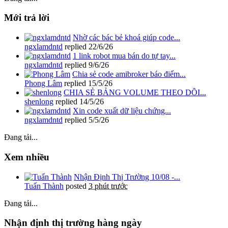
Mới trả lời
Nhờ các bác bẻ khoá giúp code...
ngxlamdntd
replied
22/6/26
1 link robot mua bán do tự tay...
ngxlamdntd
replied
9/6/26
Chia sẻ code amibroker báo điểm...
Phong Lâm
replied
15/5/26
CHIA SẺ BẢNG VOLUME THEO DÕI...
shenlong
replied
14/5/26
Xin code xuất dữ liệu chứng...
ngxlamdntd
replied
5/5/26
Đang tải...
Xem nhiều
Nhận Định Thị Trường 10/08 -...
Tuấn Thành
posted
3 phút trước
Đang tải...
Nhận định thị trường hàng ngày