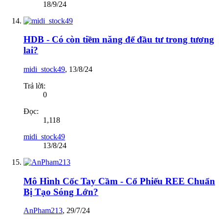
18/9/24
HDB - Có còn tiềm năng để đầu tư trong tương
lai?
midi_stock49
,
13/8/24
Trả lời:
0
Đọc:
1,118
midi_stock49
13/8/24
Mô Hình Cốc Tay Cầm - Cổ Phiếu REE Chuẩn
Bị Tạo Sóng Lớn?
AnPham213
,
29/7/24