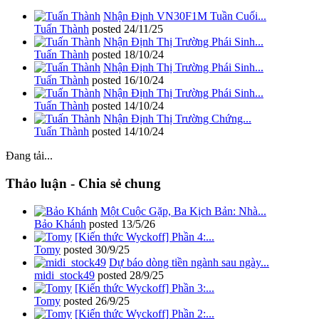
Nhận Định VN30F1M Tuần Cuối...
Tuấn Thành
posted
24/11/25
Nhận Định Thị Trường Phái Sinh...
Tuấn Thành
posted
18/10/24
Nhận Định Thị Trường Phái Sinh...
Tuấn Thành
posted
16/10/24
Nhận Định Thị Trường Phái Sinh...
Tuấn Thành
posted
14/10/24
Nhận Định Thị Trường Chứng...
Tuấn Thành
posted
14/10/24
Đang tải...
Thảo luận - Chia sẻ chung
Một Cuộc Gặp, Ba Kịch Bản: Nhà...
Bảo Khánh
posted
13/5/26
[Kiến thức Wyckoff] Phần 4:...
Tomy
posted
30/9/25
Dự báo dòng tiền ngành sau ngày...
midi_stock49
posted
28/9/25
[Kiến thức Wyckoff] Phần 3:...
Tomy
posted
26/9/25
[Kiến thức Wyckoff] Phần 2:...