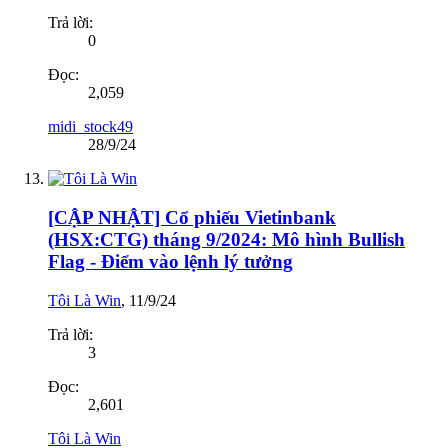
Trả lời:
0
Đọc:
2,059
midi_stock49
28/9/24
[CẬP NHẬT] Cổ phiếu Vietinbank
(HSX:CTG) tháng 9/2024: Mô hình Bullish
Flag - Điểm vào lệnh lý tưởng
Tôi Là Win
,
11/9/24
Trả lời:
3
Đọc:
2,601
Tôi Là Win