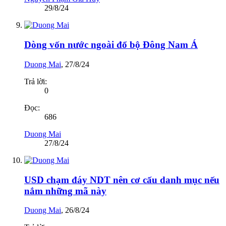
29/8/24
Dòng vốn nước ngoài đổ bộ Đông Nam Á
Duong Mai
,
27/8/24
Trả lời:
0
Đọc:
686
Duong Mai
27/8/24
USD chạm đáy NDT nên cơ cấu danh mục nếu
nắm những mã này
Duong Mai
,
26/8/24