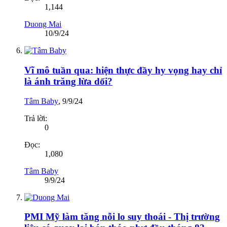
1,144
Duong Mai
10/9/24
Vĩ mô tuần qua: hiện thực đầy hy vọng hay chỉ
là ánh trăng lừa dối?
Tâm Baby
,
9/9/24
Trả lời:
0
Đọc:
1,080
Tâm Baby
9/9/24
PMI Mỹ làm tăng nỗi lo suy thoái - Thị trường