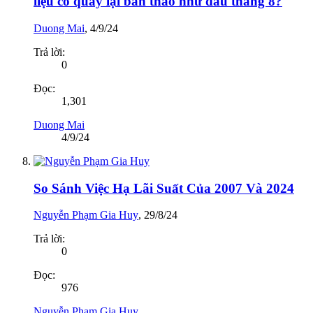
liệu có quay lại bán tháo như đầu tháng 8?
Duong Mai
,
4/9/24
Trả lời:
0
Đọc:
1,301
Duong Mai
4/9/24
So Sánh Việc Hạ Lãi Suất Của 2007 Và 2024
Nguyễn Phạm Gia Huy
,
29/8/24
Trả lời:
0
Đọc:
976
Nguyễn Phạm Gia Huy