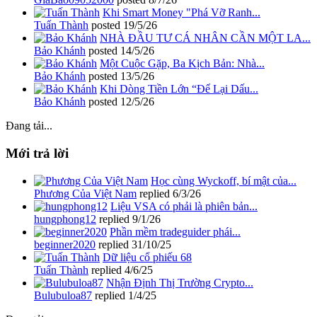
Khi Smart Money "Phá Vỡ Ranh...
Tuấn Thành
posted
19/5/26
NHÀ ĐẦU TƯ CÁ NHÂN CẦN MỘT LA...
Bảo Khánh
posted
14/5/26
Một Cuộc Gặp, Ba Kịch Bản: Nhà...
Bảo Khánh
posted
13/5/26
Khi Dòng Tiền Lớn “Để Lại Dấu...
Bảo Khánh
posted
12/5/26
Đang tải...
Mới trả lời
Học cùng Wyckoff, bí mật của...
Phương Của Việt Nam
replied
6/3/26
Liệu VSA có phải là phiên bản...
hungphong12
replied
9/1/26
Phần mềm tradeguider phái...
beginner2020
replied
31/10/25
Dữ liệu cổ phiếu 68
Tuấn Thành
replied
4/6/25
Nhận Định Thị Trường Crypto...
Bulubuloa87
replied
1/4/25