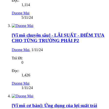
Đọc:
1,114
Duong Mai
5/11/24
[Vĩ mô chuyên sâu] - LÃI SUẤT - ĐIỂM TỰA
CHO TỪNG TRƯỜNG PHÁI P2
Duong Mai
,
1/11/24
Trả lời:
0
Đọc:
1,426
Duong Mai
1/11/24
[Vĩ mô cơ bản]: Ứng dụng của lợi suất trái