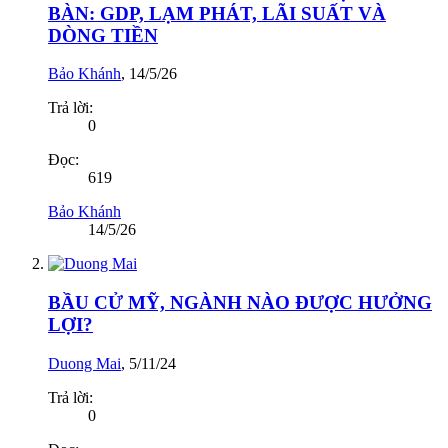
BÀN: GDP, LẠM PHÁT, LÃI SUẤT VÀ
DÒNG TIỀN
Bảo Khánh
,
14/5/26
Trả lời:
0
Đọc:
619
Bảo Khánh
14/5/26
BẦU CỬ MỸ, NGÀNH NÀO ĐƯỢC HƯỞNG
LỢI?
Duong Mai
,
5/11/24
Trả lời:
0