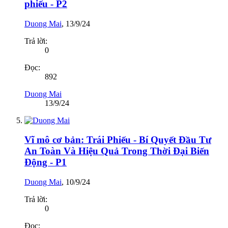
phiếu - P2
Duong Mai
,
13/9/24
Trả lời:
0
Đọc:
892
Duong Mai
13/9/24
Vĩ mô cơ bản: Trái Phiếu - Bí Quyết Đầu Tư
An Toàn Và Hiệu Quả Trong Thời Đại Biến
Động - P1
Duong Mai
,
10/9/24
Trả lời:
0
Đọc: