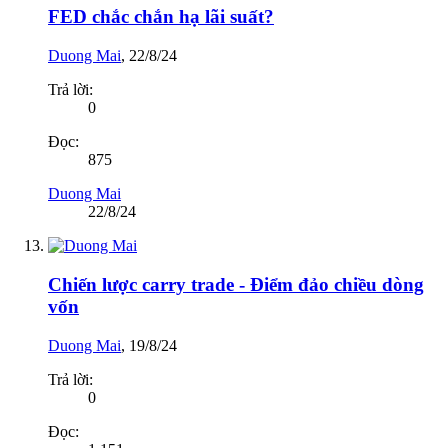
FED chắc chắn hạ lãi suất?
Duong Mai
,
22/8/24
Trả lời:
0
Đọc:
875
Duong Mai
22/8/24
Chiến lược carry trade - Điểm đảo chiều dòng
vốn
Duong Mai
,
19/8/24
Trả lời:
0
Đọc: