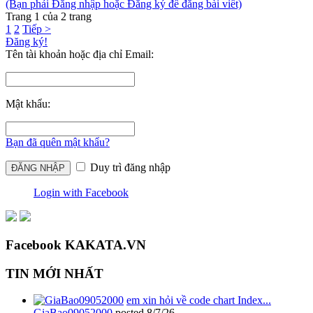
(Bạn phải Đăng nhập hoặc Đăng ký để đăng bài viết)
Trang 1 của 2 trang
1
2
Tiếp >
Đăng ký!
Tên tài khoản hoặc địa chỉ Email:
Mật khẩu:
Bạn đã quên mật khẩu?
Duy trì đăng nhập
Login with Facebook
Facebook KAKATA.VN
TIN MỚI NHẤT
em xin hỏi về code chart Index...
GiaBao09052000
posted
8/7/26