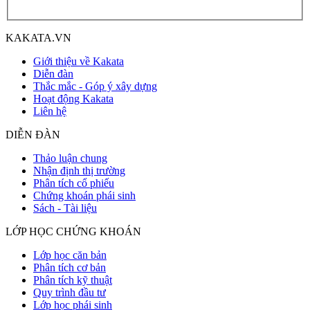
KAKATA.VN
Giới thiệu về Kakata
Diễn đàn
Thắc mắc - Góp ý xây dựng
Hoạt động Kakata
Liên hệ
DIỄN ĐÀN
Thảo luận chung
Nhận định thị trường
Phân tích cổ phiếu
Chứng khoán phái sinh
Sách - Tài liệu
LỚP HỌC CHỨNG KHOÁN
Lớp học căn bản
Phân tích cơ bản
Phân tích kỹ thuật
Quy trình đầu tư
Lớp học phái sinh