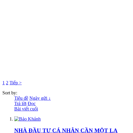
1
2
Tiếp >
Sort by:
Tiêu đề
Ngày gửi ↓
Trả lời
Đọc
Bài viết cuối
NHÀ ĐẦU TƯ CÁ NHÂN CẦN MỘT LA