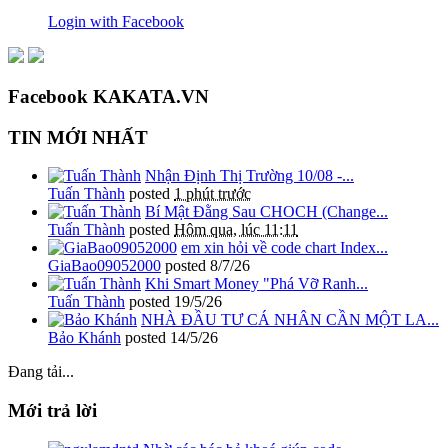
Login with Facebook
Facebook KAKATA.VN
TIN MỚI NHẤT
Nhận Định Thị Trường 10/08 -...
Tuấn Thành
posted
1 phút trước
Bí Mật Đằng Sau CHOCH (Change...
Tuấn Thành
posted
Hôm qua, lúc 11:11
em xin hỏi về code chart Index...
GiaBao09052000
posted
8/7/26
Khi Smart Money "Phá Vỡ Ranh...
Tuấn Thành
posted
19/5/26
NHÀ ĐẦU TƯ CÁ NHÂN CẦN MỘT LA...
Bảo Khánh
posted
14/5/26
Đang tải...
Mới trả lời