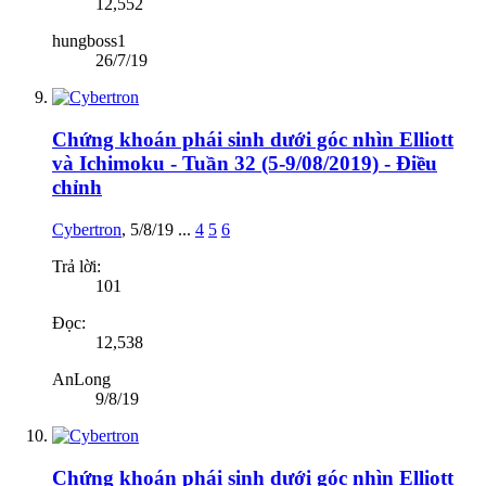
12,552
hungboss1
26/7/19
Chứng khoán phái sinh dưới góc nhìn Elliott
và Ichimoku - Tuần 32 (5-9/08/2019) - Điều
chỉnh
Cybertron
,
5/8/19
...
4
5
6
Trả lời:
101
Đọc:
12,538
AnLong
9/8/19
Chứng khoán phái sinh dưới góc nhìn Elliott