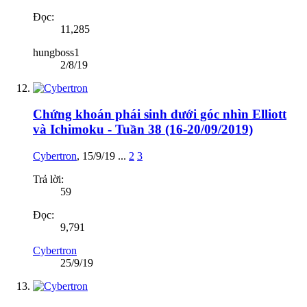
Đọc:
11,285
hungboss1
2/8/19
Chứng khoán phái sinh dưới góc nhìn Elliott
và Ichimoku - Tuần 38 (16-20/09/2019)
Cybertron
,
15/9/19
...
2
3
Trả lời:
59
Đọc:
9,791
Cybertron
25/9/19