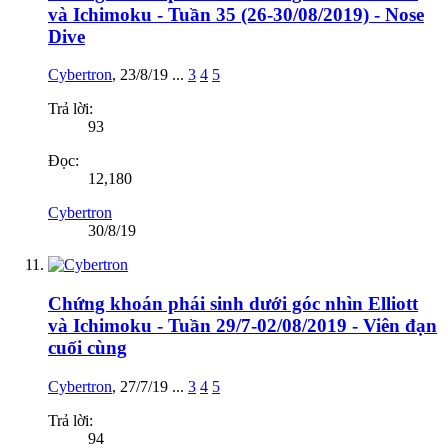
và Ichimoku - Tuần 35 (26-30/08/2019) - Nose
Dive
Cybertron
,
23/8/19
...
3
4
5
Trả lời:
93
Đọc:
12,180
Cybertron
30/8/19
Chứng khoán phái sinh dưới góc nhìn Elliott
và Ichimoku - Tuần 29/7-02/08/2019 - Viên đạn
cuối cùng
Cybertron
,
27/7/19
...
3
4
5
Trả lời:
94