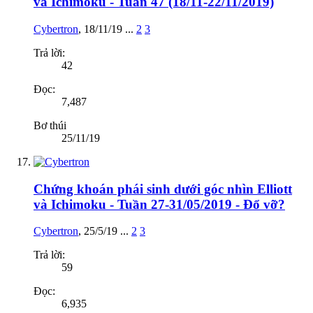
và Ichimoku - Tuần 47 (18/11-22/11/2019)
Cybertron
,
18/11/19
...
2
3
Trả lời:
42
Đọc:
7,487
Bơ thúi
25/11/19
Chứng khoán phái sinh dưới góc nhìn Elliott
và Ichimoku - Tuần 27-31/05/2019 - Đổ vỡ?
Cybertron
,
25/5/19
...
2
3
Trả lời:
59
Đọc:
6,935