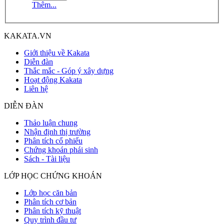
Thêm...
KAKATA.VN
Giới thiệu về Kakata
Diễn đàn
Thắc mắc - Góp ý xây dựng
Hoạt động Kakata
Liên hệ
DIỄN ĐÀN
Thảo luận chung
Nhận định thị trường
Phân tích cổ phiếu
Chứng khoán phái sinh
Sách - Tài liệu
LỚP HỌC CHỨNG KHOÁN
Lớp học căn bản
Phân tích cơ bản
Phân tích kỹ thuật
Quy trình đầu tư