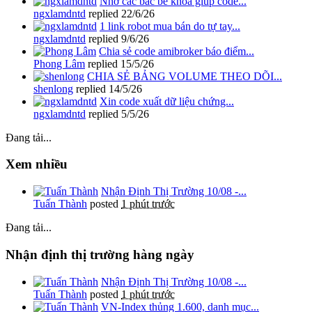
Nhờ các bác bẻ khoá giúp code...
ngxlamdntd
replied
22/6/26
1 link robot mua bán do tự tay...
ngxlamdntd
replied
9/6/26
Chia sẻ code amibroker báo điểm...
Phong Lâm
replied
15/5/26
CHIA SẺ BẢNG VOLUME THEO DÕI...
shenlong
replied
14/5/26
Xin code xuất dữ liệu chứng...
ngxlamdntd
replied
5/5/26
Đang tải...
Xem nhiều
Nhận Định Thị Trường 10/08 -...
Tuấn Thành
posted
1 phút trước
Đang tải...
Nhận định thị trường hàng ngày
Nhận Định Thị Trường 10/08 -...
Tuấn Thành
posted
1 phút trước
VN-Index thủng 1.600, danh mục...