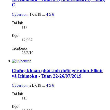
C
Cybertron
,
17/8/19
...
4
5
6
Trả lời:
117
Đọc:
12,937
Tronbercy
23/8/19
Chứng khoán phái sinh dưới góc nhìn Elliott
và Ichimoku - Tuần 22-26/07/2019
Cybertron
,
21/7/19
...
4
5
6
Trả lời:
111
Đọc: