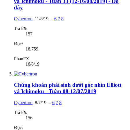
và Ichimoku - Tuần 33 (12-16/08/2019) - Dò
đáy
Cybertron
,
11/8/19
...
6
7
8
Trả lời:
157
Đọc:
16,759
PhanFX
16/8/19
Chứng khoán phái sinh dưới góc nhìn Elliott
và Ichimoku - Tuần 08-12/07/2019
Cybertron
,
8/7/19
...
6
7
8
Trả lời:
156
Đọc: