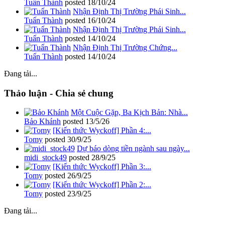
Tuấn Thành
posted
18/10/24
Nhận Định Thị Trường Phái Sinh...
Tuấn Thành
posted
16/10/24
Nhận Định Thị Trường Phái Sinh...
Tuấn Thành
posted
14/10/24
Nhận Định Thị Trường Chứng...
Tuấn Thành
posted
14/10/24
Đang tải...
Thảo luận - Chia sẻ chung
Một Cuộc Gặp, Ba Kịch Bản: Nhà...
Bảo Khánh
posted
13/5/26
[Kiến thức Wyckoff] Phần 4:...
Tomy
posted
30/9/25
Dự báo dòng tiền ngành sau ngày...
midi_stock49
posted
28/9/25
[Kiến thức Wyckoff] Phần 3:...
Tomy
posted
26/9/25
[Kiến thức Wyckoff] Phần 2:...
Tomy
posted
23/9/25
Đang tải...