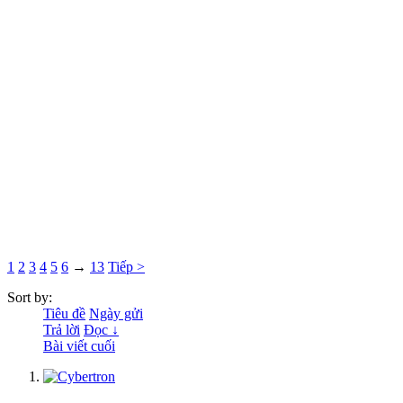
1
2
3
4
5
6
→
13
Tiếp >
Sort by:
Tiêu đề
Ngày gửi
Trả lời
Đọc ↓
Bài viết cuối