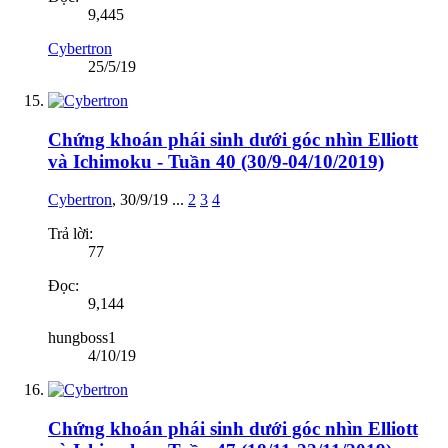
9,445
Cybertron
25/5/19
Chứng khoán phái sinh dưới góc nhìn Elliott
và Ichimoku - Tuần 40 (30/9-04/10/2019)
Cybertron
,
30/9/19
...
2
3
4
Trả lời:
77
Đọc:
9,144
hungboss1
4/10/19
Chứng khoán phái sinh dưới góc nhìn Elliott