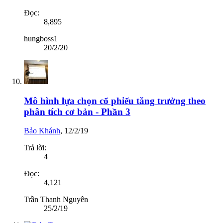
Đọc:
8,895
hungboss1
20/2/20
Mô hình lựa chọn cổ phiếu tăng trưởng theo
phân tích cơ bản - Phần 3
Bảo Khánh
,
12/2/19
Trả lời:
4
Đọc:
4,121
Trần Thanh Nguyên
25/2/19