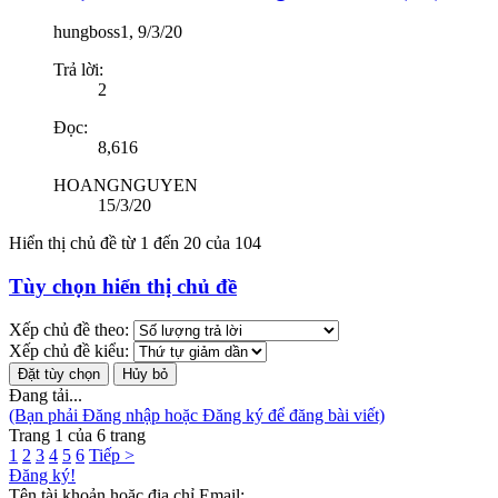
hungboss1
,
9/3/20
Trả lời:
2
Đọc:
8,616
HOANGNGUYEN
15/3/20
Hiển thị chủ đề từ 1 đến 20 của 104
Tùy chọn hiển thị chủ đề
Xếp chủ đề theo:
Xếp chủ đề kiểu:
Đang tải...
(Bạn phải Đăng nhập hoặc Đăng ký để đăng bài viết)
Trang 1 của 6 trang
1
2
3
4
5
6
Tiếp >
Đăng ký!
Tên tài khoản hoặc địa chỉ Email: