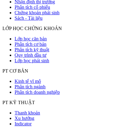
Nhận định thị trường
Phân tích cổ phiếu
Chứng khoán phái sinh
Sách - Tài liệu
LỚP HỌC CHỨNG KHOÁN
Lớp học căn bản
Phân tích cơ bản
Phân tích kỹ thuật
Quy trình đầu tư
Lớp học phái sinh
PT CƠ BẢN
Kinh tế vĩ mô
Phân tích ngành
Phân tích doanh nghiệp
PT KỸ THUẬT
Thanh khoản
Xu hướng
Indicator