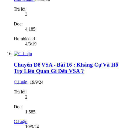
Trả lời:
3
Đọc:
4,185
Humbledad
4/3/19
Chuyên Đề VSA - Bài 16 : Kháng Cự Và Hỗ
Trợ Liên Quan Gì Đến VSA ?
C.Luận
,
19/9/24
Trả lời:
2
Đọc:
1,585
C.Luận
19/9/24