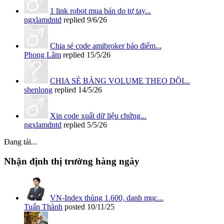
1 link robot mua bán do tự tay...
ngxlamdntd
replied
9/6/26
Chia sẻ code amibroker báo điểm...
Phong Lâm
replied
15/5/26
CHIA SẺ BẢNG VOLUME THEO DÕI...
shenlong
replied
14/5/26
Xin code xuất dữ liệu chứng...
ngxlamdntd
replied
5/5/26
Đang tải...
Nhận định thị trường hàng ngày
VN-Index thủng 1.600, danh mục...
Tuấn Thành
posted
10/11/25