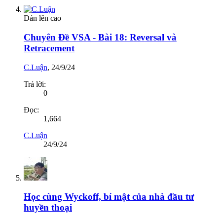
Dán lên cao
Chuyên Đề VSA - Bài 18: Reversal và
Retracement
C.Luận
,
24/9/24
Trả lời:
0
Đọc:
1,664
C.Luận
24/9/24
Học cùng Wyckoff, bí mật của nhà đầu tư
huyền thoại