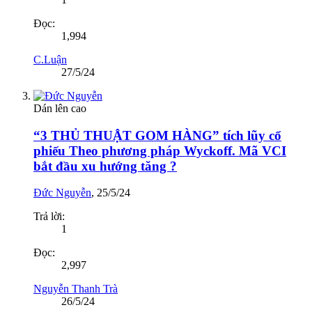
Đọc:
1,994
C.Luận
27/5/24
Dán lên cao
“3 THỦ THUẬT GOM HÀNG” tích lũy cổ
phiếu Theo phương pháp Wyckoff. Mã VCI
bắt đầu xu hướng tăng ?
Đức Nguyễn
,
25/5/24
Trả lời:
1
Đọc:
2,997
Nguyễn Thanh Trà
26/5/24