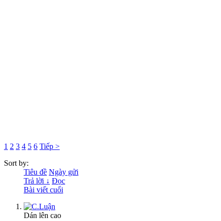
1
2
3
4
5
6
Tiếp >
Sort by:
Tiêu đề
Ngày gửi
Trả lời ↓
Đọc
Bài viết cuối
Dán lên cao