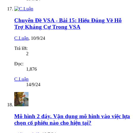
Chuyên Đề VSA - Bài 15: Hiểu Đúng Về Hỗ
Trợ Kháng Cự Trong VSA
C.Luận
,
10/9/24
Trả lời:
2
Đọc:
1,876
C.Luận
14/9/24
Mô hình 2 đáy. Vận dụng mô hình vào việc lựa
chọn cổ phiếu nào cho hiện tại?