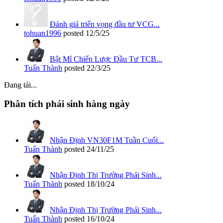
Đánh giá triển vọng đầu tư VCG...
tohuan1996
posted
12/5/25
Bật Mí Chiến Lược Đầu Tư TCB...
Tuấn Thành
posted
22/3/25
Đang tải...
Phân tích phái sinh hàng ngày
Nhận Định VN30F1M Tuần Cuối...
Tuấn Thành
posted
24/11/25
Nhận Định Thị Trường Phái Sinh...
Tuấn Thành
posted
18/10/24
Nhận Định Thị Trường Phái Sinh...
Tuấn Thành
posted
16/10/24