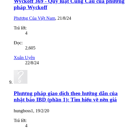
Wyckoff 369 - Quy luật Cung Cầu của phương
pháp Wyckoff
Phương Của Việt Nam
,
21/8/24
Trả lời:
4
Đọc:
2,605
Xuân Uyên
22/8/24
Phương pháp giao dịch theo hướng dẫn của
nhật báo IBD (phần 1): Tìm hiểu về nền giá
hungboss1
,
19/2/20
Trả lời:
4