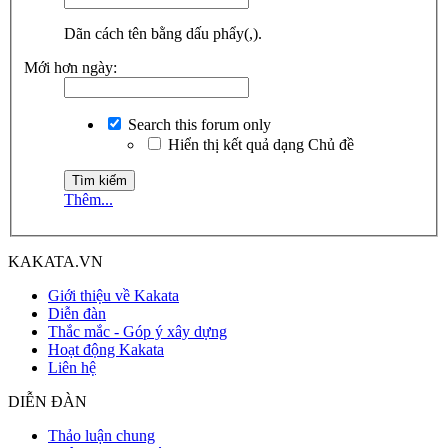
Dãn cách tên bằng dấu phẩy(,).
Mới hơn ngày:
Search this forum only
Hiển thị kết quả dạng Chủ đề
Thêm...
KAKATA.VN
Giới thiệu về Kakata
Diễn đàn
Thắc mắc - Góp ý xây dựng
Hoạt động Kakata
Liên hệ
DIỄN ĐÀN
Thảo luận chung