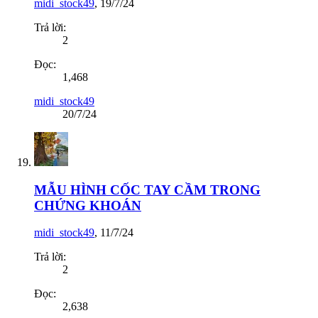
midi_stock49
,
19/7/24
Trả lời:
2
Đọc:
1,468
midi_stock49
20/7/24
MẪU HÌNH CỐC TAY CẦM TRONG
CHỨNG KHOÁN
midi_stock49
,
11/7/24
Trả lời:
2
Đọc:
2,638