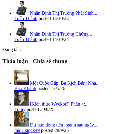
Nhận Định Thị Trường Phái Sinh...
Tuấn Thành
posted
14/10/24
Nhận Định Thị Trường Chứng...
Tuấn Thành
posted
14/10/24
Đang tải...
Thảo luận - Chia sẻ chung
Một Cuộc Gặp, Ba Kịch Bản: Nhà...
Bảo Khánh
posted
13/5/26
[Kiến thức Wyckoff] Phần 4:...
Tomy
posted
30/9/25
Dự báo dòng tiền ngành sau ngày...
midi_stock49
posted
28/9/25