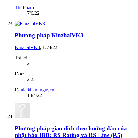
ThuPham
7/6/22
Phương pháp KinzhalVK3
KinzhalVK3
,
13/4/22
Trả lời:
2
Đọc:
2,231
Danielkhanhnguyen
13/4/22
Phương pháp giao dịch theo hướng dẫn của
nhật báo IBD: RS Rating và RS Line (P.5)