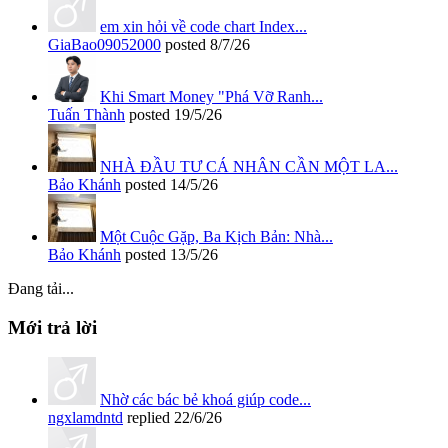
em xin hỏi về code chart Index...
GiaBao09052000
posted
8/7/26
Khi Smart Money "Phá Vỡ Ranh...
Tuấn Thành
posted
19/5/26
NHÀ ĐẦU TƯ CÁ NHÂN CẦN MỘT LA...
Bảo Khánh
posted
14/5/26
Một Cuộc Gặp, Ba Kịch Bản: Nhà...
Bảo Khánh
posted
13/5/26
Đang tải...
Mới trả lời
Nhờ các bác bẻ khoá giúp code...
ngxlamdntd
replied
22/6/26