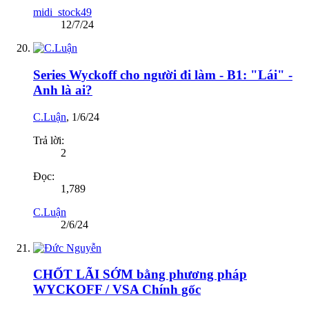
midi_stock49
12/7/24
Series Wyckoff cho người đi làm - B1: "Lái" -
Anh là ai?
C.Luận
,
1/6/24
Trả lời:
2
Đọc:
1,789
C.Luận
2/6/24
CHỐT LÃI SỚM bằng phương pháp
WYCKOFF / VSA Chính gốc