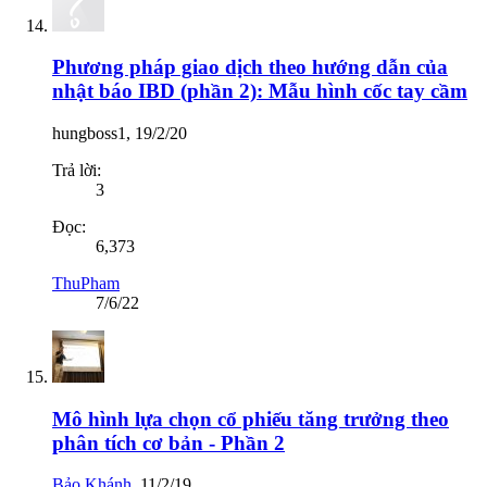
Phương pháp giao dịch theo hướng dẫn của
nhật báo IBD (phần 2): Mẫu hình cốc tay cầm
hungboss1
,
19/2/20
Trả lời:
3
Đọc:
6,373
ThuPham
7/6/22
Mô hình lựa chọn cổ phiếu tăng trưởng theo
phân tích cơ bản - Phần 2
Bảo Khánh
,
11/2/19