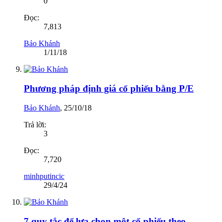
0
Đọc:
7,813
Bảo Khánh
1/11/18
Phương pháp định giá cổ phiếu bằng P/E
Bảo Khánh
,
25/10/18
Trả lời:
3
Đọc:
7,720
minhputincic
29/4/24
7 quy tắc để lựa chọn một cổ phiếu theo