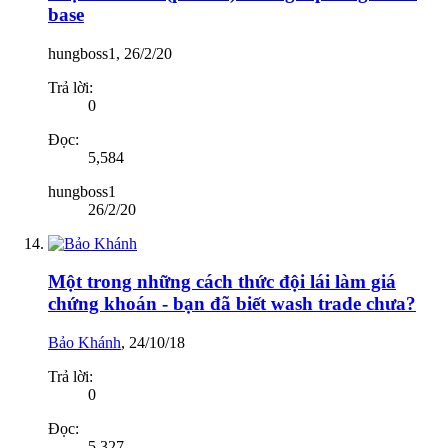
base
hungboss1
,
26/2/20
Trả lời:
0
Đọc:
5,584
hungboss1
26/2/20
Một trong những cách thức đội lái làm giá
chứng khoán - bạn đã biết wash trade chưa?
Bảo Khánh
,
24/10/18
Trả lời:
0
Đọc:
5,327