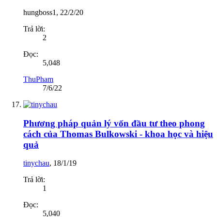
hungboss1
,
22/2/20
Trả lời:
2
Đọc:
5,048
ThuPham
7/6/22
Phương pháp quản lý vốn đầu tư theo phong
cách của Thomas Bulkowski - khoa học và hiệu
quả
tinychau
,
18/1/19
Trả lời:
1
Đọc:
5,040