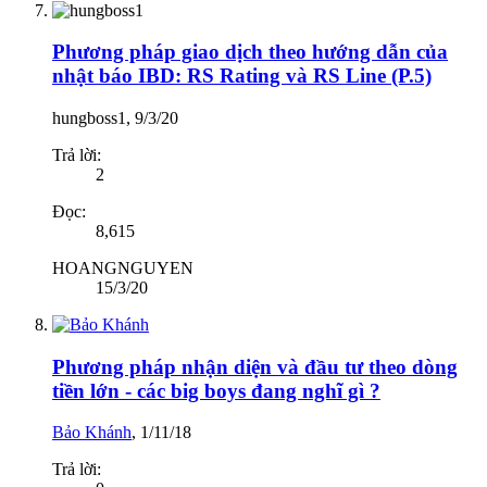
Phương pháp giao dịch theo hướng dẫn của
nhật báo IBD: RS Rating và RS Line (P.5)
hungboss1
,
9/3/20
Trả lời:
2
Đọc:
8,615
HOANGNGUYEN
15/3/20
Phương pháp nhận diện và đầu tư theo dòng
tiền lớn - các big boys đang nghĩ gì ?
Bảo Khánh
,
1/11/18
Trả lời: