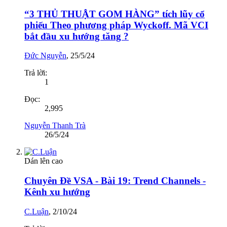
“3 THỦ THUẬT GOM HÀNG” tích lũy cổ
phiếu Theo phương pháp Wyckoff. Mã VCI
bắt đầu xu hướng tăng ?
Đức Nguyễn
,
25/5/24
Trả lời:
1
Đọc:
2,995
Nguyễn Thanh Trà
26/5/24
Dán lên cao
Chuyên Đề VSA - Bài 19: Trend Channels -
Kênh xu hướng
C.Luận
,
2/10/24