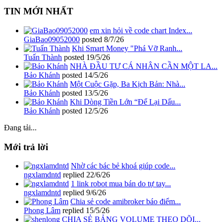
TIN MỚI NHẤT
em xin hỏi về code chart Index...
GiaBao09052000
posted
8/7/26
Khi Smart Money "Phá Vỡ Ranh...
Tuấn Thành
posted
19/5/26
NHÀ ĐẦU TƯ CÁ NHÂN CẦN MỘT LA...
Bảo Khánh
posted
14/5/26
Một Cuộc Gặp, Ba Kịch Bản: Nhà...
Bảo Khánh
posted
13/5/26
Khi Dòng Tiền Lớn “Để Lại Dấu...
Bảo Khánh
posted
12/5/26
Đang tải...
Mới trả lời
Nhờ các bác bẻ khoá giúp code...
ngxlamdntd
replied
22/6/26
1 link robot mua bán do tự tay...
ngxlamdntd
replied
9/6/26
Chia sẻ code amibroker báo điểm...
Phong Lâm
replied
15/5/26
CHIA SẺ BẢNG VOLUME THEO DÕI...