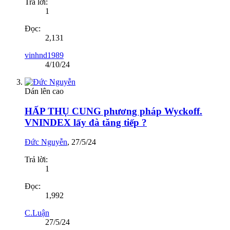
Trả lời:
1
Đọc:
2,131
vinhnd1989
4/10/24
Dán lên cao
HẤP THỤ CUNG phương pháp Wyckoff.
VNINDEX lấy đà tăng tiếp ?
Đức Nguyễn
,
27/5/24
Trả lời:
1
Đọc:
1,992
C.Luận
27/5/24