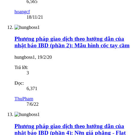
6,565
hoangcf
18/11/21
Phương pháp giao dịch theo hướng dẫn của
nhật báo IBD (phần 2): Mẫu hình cốc tay cầm
hungboss1
,
19/2/20
Trả lời:
3
Đọc:
6,371
ThuPham
7/6/22
Phương pháp giao dịch theo hướng dẫn của
nhật báo IBD (phần 4): Nền giá phẳng - Flat