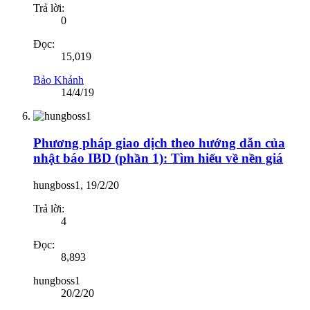
Trả lời:
0
Đọc:
15,019
Bảo Khánh
14/4/19
Phương pháp giao dịch theo hướng dẫn của
nhật báo IBD (phần 1): Tìm hiểu về nền giá
hungboss1
,
19/2/20
Trả lời:
4
Đọc:
8,893
hungboss1
20/2/20