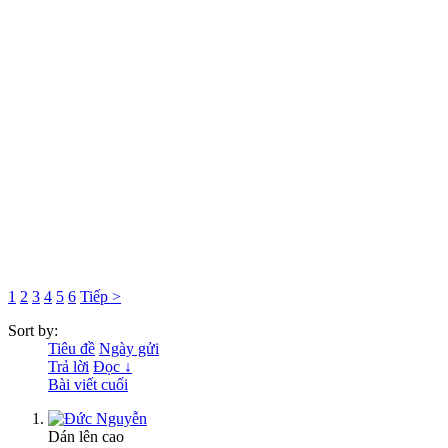
1
2
3
4
5
6
Tiếp >
Sort by:
Tiêu đề
Ngày gửi
Trả lời
Đọc ↓
Bài viết cuối
Dán lên cao