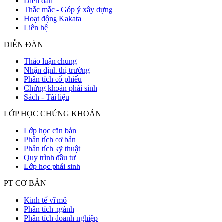
Diễn đàn
Thắc mắc - Góp ý xây dựng
Hoạt động Kakata
Liên hệ
DIỄN ĐÀN
Thảo luận chung
Nhận định thị trường
Phân tích cổ phiếu
Chứng khoán phái sinh
Sách - Tài liệu
LỚP HỌC CHỨNG KHOÁN
Lớp học căn bản
Phân tích cơ bản
Phân tích kỹ thuật
Quy trình đầu tư
Lớp học phái sinh
PT CƠ BẢN
Kinh tế vĩ mô
Phân tích ngành
Phân tích doanh nghiệp