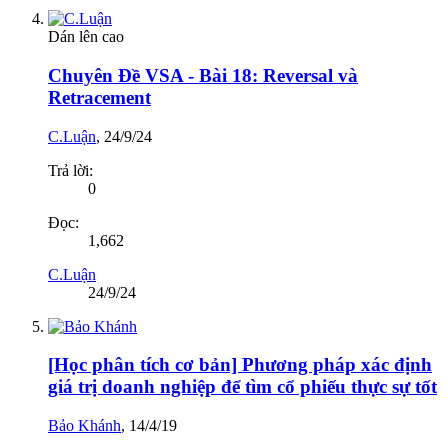
Dán lên cao
Chuyên Đề VSA - Bài 18: Reversal và
Retracement
C.Luận
,
24/9/24
Trả lời:
0
Đọc:
1,662
C.Luận
24/9/24
[Học phân tích cơ bản] Phương pháp xác định
giá trị doanh nghiệp để tìm cổ phiếu thực sự tốt
Bảo Khánh
,
14/4/19