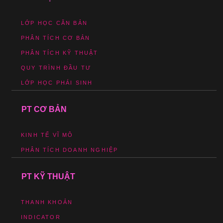
LỚP HỌC CĂN BẢN
PHÂN TÍCH CƠ BẢN
PHÂN TÍCH KỸ THUẬT
QUY TRÌNH ĐẦU TƯ
LỚP HỌC PHÁI SINH
PT CƠ BẢN
KINH TẾ VĨ MÔ
PHÂN TÍCH DOANH NGHIỆP
PT KỸ THUẬT
THANH KHOẢN
INDICATOR