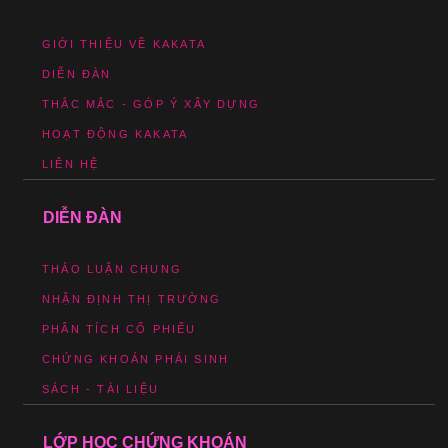
GIỚI THIỆU VỀ KAKATA
DIỄN ĐÀN
THẮC MẮC - GÓP Ý XÂY DỰNG
HOẠT ĐỘNG KAKATA
LIÊN HỆ
DIỄN ĐÀN
THẢO LUẬN CHUNG
NHẬN ĐỊNH THỊ TRƯỜNG
PHÂN TÍCH CỔ PHIẾU
CHỨNG KHOÁN PHÁI SINH
SÁCH - TÀI LIỆU
LỚP HỌC CHỨNG KHOÁN