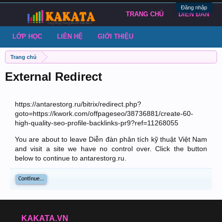
Đăng nhập
TRANG CHỦ
DIỄN ĐÀN
LỚP HỌC
LIÊN HỆ
GIỚI THIỆU
Trang chủ
External Redirect
https://antarestorg.ru/bitrix/redirect.php?
goto=https://kwork.com/offpageseo/38736881/create-60-
high-quality-seo-profile-backlinks-pr9?ref=11268055
You are about to leave Diễn đàn phân tích kỹ thuật Việt Nam
and visit a site we have no control over. Click the button
below to continue to antarestorg.ru.
Continue...
KAKATA.VN