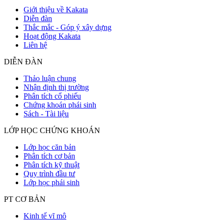
Giới thiệu về Kakata
Diễn đàn
Thắc mắc - Góp ý xây dựng
Hoạt động Kakata
Liên hệ
DIỄN ĐÀN
Thảo luận chung
Nhận định thị trường
Phân tích cổ phiếu
Chứng khoán phái sinh
Sách - Tài liệu
LỚP HỌC CHỨNG KHOÁN
Lớp học căn bản
Phân tích cơ bản
Phân tích kỹ thuật
Quy trình đầu tư
Lớp học phái sinh
PT CƠ BẢN
Kinh tế vĩ mô