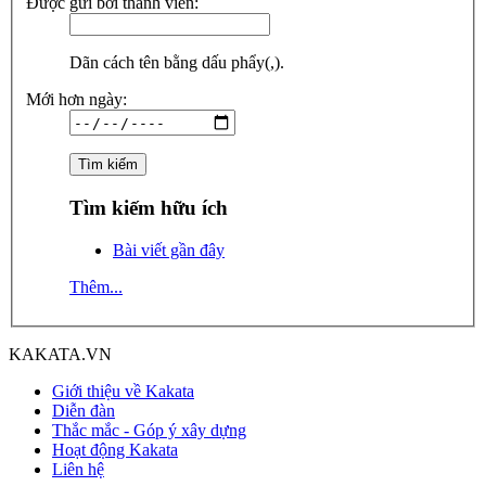
Được gửi bởi thành viên:
Dãn cách tên bằng dấu phẩy(,).
Mới hơn ngày:
Tìm kiếm hữu ích
Bài viết gần đây
Thêm...
KAKATA.VN
Giới thiệu về Kakata
Diễn đàn
Thắc mắc - Góp ý xây dựng
Hoạt động Kakata
Liên hệ