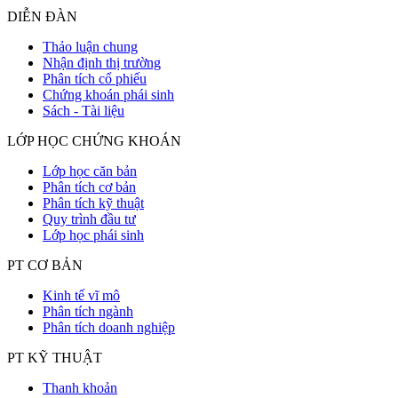
DIỄN ĐÀN
Thảo luận chung
Nhận định thị trường
Phân tích cổ phiếu
Chứng khoán phái sinh
Sách - Tài liệu
LỚP HỌC CHỨNG KHOÁN
Lớp học căn bản
Phân tích cơ bản
Phân tích kỹ thuật
Quy trình đầu tư
Lớp học phái sinh
PT CƠ BẢN
Kinh tế vĩ mô
Phân tích ngành
Phân tích doanh nghiệp
PT KỸ THUẬT
Thanh khoản