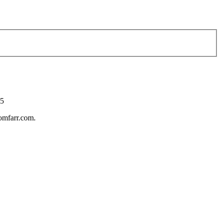
55
tomfarr.com.