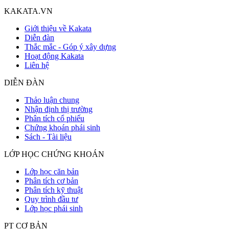
KAKATA.VN
Giới thiệu về Kakata
Diễn đàn
Thắc mắc - Góp ý xây dựng
Hoạt động Kakata
Liên hệ
DIỄN ĐÀN
Thảo luận chung
Nhận định thị trường
Phân tích cổ phiếu
Chứng khoán phái sinh
Sách - Tài liệu
LỚP HỌC CHỨNG KHOÁN
Lớp học căn bản
Phân tích cơ bản
Phân tích kỹ thuật
Quy trình đầu tư
Lớp học phái sinh
PT CƠ BẢN