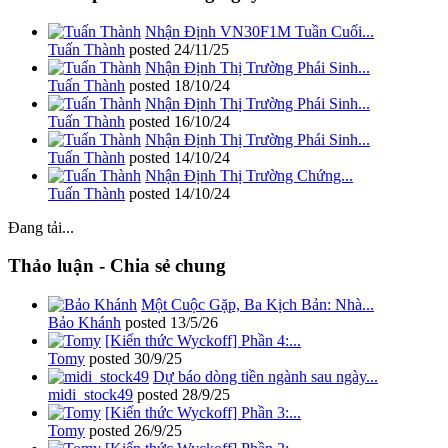
Nhận Định VN30F1M Tuần Cuối...
Tuấn Thành
posted
24/11/25
Nhận Định Thị Trường Phái Sinh...
Tuấn Thành
posted
18/10/24
Nhận Định Thị Trường Phái Sinh...
Tuấn Thành
posted
16/10/24
Nhận Định Thị Trường Phái Sinh...
Tuấn Thành
posted
14/10/24
Nhận Định Thị Trường Chứng...
Tuấn Thành
posted
14/10/24
Đang tải...
Thảo luận - Chia sẻ chung
Một Cuộc Gặp, Ba Kịch Bản: Nhà...
Bảo Khánh
posted
13/5/26
[Kiến thức Wyckoff] Phần 4:...
Tomy
posted
30/9/25
Dự báo dòng tiền ngành sau ngày...
midi_stock49
posted
28/9/25
[Kiến thức Wyckoff] Phần 3:...
Tomy
posted
26/9/25