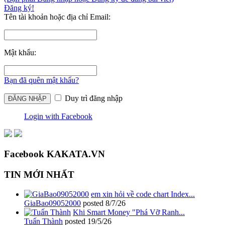
Đăng ký!
Tên tài khoản hoặc địa chỉ Email:
Mật khẩu:
Bạn đã quên mật khẩu?
Duy trì đăng nhập
Login with Facebook
Facebook KAKATA.VN
TIN MỚI NHẤT
em xin hỏi về code chart Index...
GiaBao09052000
posted
8/7/26
Khi Smart Money "Phá Vỡ Ranh...
Tuấn Thành
posted
19/5/26