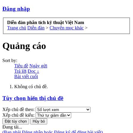
Đăng nhập
Diễn đàn phân tích kỹ thuật Việt Nam
Trang chủ
Diễn đàn
>
Chuyên mục khác
>
Quảng cáo
Sort by:
Tiêu đề
Ngày gửi
Trả lời
Đọc ↓
Bài viết cuối
Không có chủ đề.
Tùy chọn hiển thị chủ đề
Xếp chủ đề theo:
Xếp chủ đề kiểu:
Đang tải...
(Bạn phải Đăng nhập hoặc Đăng ký để đăng bài viết)