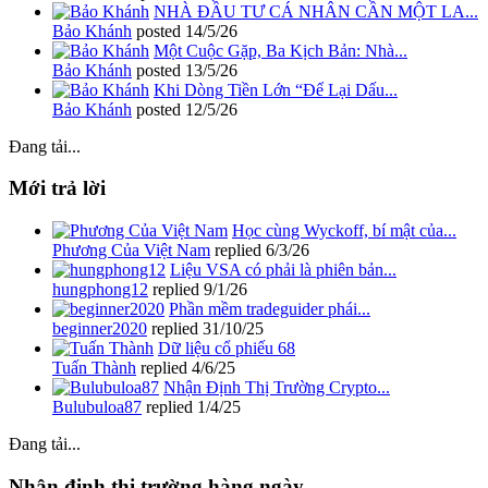
NHÀ ĐẦU TƯ CÁ NHÂN CẦN MỘT LA...
Bảo Khánh
posted
14/5/26
Một Cuộc Gặp, Ba Kịch Bản: Nhà...
Bảo Khánh
posted
13/5/26
Khi Dòng Tiền Lớn “Để Lại Dấu...
Bảo Khánh
posted
12/5/26
Đang tải...
Mới trả lời
Học cùng Wyckoff, bí mật của...
Phương Của Việt Nam
replied
6/3/26
Liệu VSA có phải là phiên bản...
hungphong12
replied
9/1/26
Phần mềm tradeguider phái...
beginner2020
replied
31/10/25
Dữ liệu cổ phiếu 68
Tuấn Thành
replied
4/6/25
Nhận Định Thị Trường Crypto...
Bulubuloa87
replied
1/4/25
Đang tải...
Nhận định thị trường hàng ngày