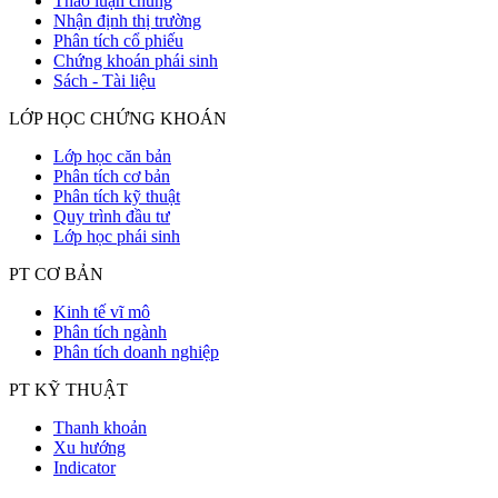
Thảo luận chung
Nhận định thị trường
Phân tích cổ phiếu
Chứng khoán phái sinh
Sách - Tài liệu
LỚP HỌC CHỨNG KHOÁN
Lớp học căn bản
Phân tích cơ bản
Phân tích kỹ thuật
Quy trình đầu tư
Lớp học phái sinh
PT CƠ BẢN
Kinh tế vĩ mô
Phân tích ngành
Phân tích doanh nghiệp
PT KỸ THUẬT
Thanh khoản
Xu hướng
Indicator