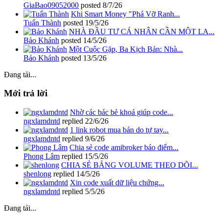
GiaBao09052000
posted
8/7/26
Khi Smart Money "Phá Vỡ Ranh...
Tuấn Thành
posted
19/5/26
NHÀ ĐẦU TƯ CÁ NHÂN CẦN MỘT LA...
Bảo Khánh
posted
14/5/26
Một Cuộc Gặp, Ba Kịch Bản: Nhà...
Bảo Khánh
posted
13/5/26
Đang tải...
Mới trả lời
Nhờ các bác bẻ khoá giúp code...
ngxlamdntd
replied
22/6/26
1 link robot mua bán do tự tay...
ngxlamdntd
replied
9/6/26
Chia sẻ code amibroker báo điểm...
Phong Lâm
replied
15/5/26
CHIA SẺ BẢNG VOLUME THEO DÕI...
shenlong
replied
14/5/26
Xin code xuất dữ liệu chứng...
ngxlamdntd
replied
5/5/26
Đang tải...