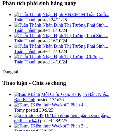
Phân tích phái sinh hàng ngày
Nhận Định VN30F1M Tuần Cuối...
Tuấn Thành
posted
24/11/25
Nhận Định Thị Trường Phái Sinh...
Tuấn Thành
posted
18/10/24
Nhận Định Thị Trường Phái Sinh...
Tuấn Thành
posted
16/10/24
Nhận Định Thị Trường Phái Sinh...
Tuấn Thành
posted
14/10/24
Nhận Định Thị Trường Chứng...
Tuấn Thành
posted
14/10/24
Đang tải...
Thảo luận - Chia sẻ chung
Một Cuộc Gặp, Ba Kịch Bản: Nhà...
Bảo Khánh
posted
13/5/26
[Kiến thức Wyckoff] Phần 4:...
Tomy
posted
30/9/25
Dự báo dòng tiền ngành sau ngày...
midi_stock49
posted
28/9/25
[Kiến thức Wyckoff] Phần 3:...