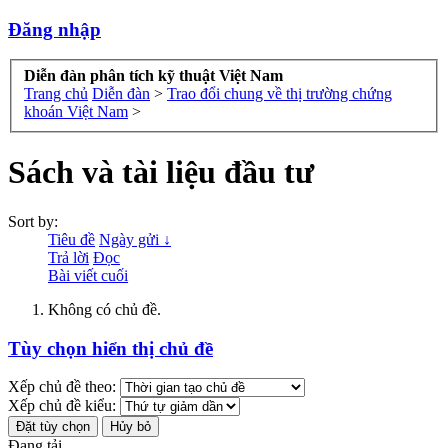
Đăng nhập
Diễn đàn phân tích kỹ thuật Việt Nam
Trang chủ
Diễn đàn
>
Trao đổi chung về thị trường chứng
khoán Việt Nam
>
Sách và tài liệu đầu tư
Sort by:
Tiêu đề
Ngày gửi ↓
Trả lời
Đọc
Bài viết cuối
Không có chủ đề.
Tùy chọn hiển thị chủ đề
Xếp chủ đề theo:
Xếp chủ đề kiểu:
Đang tải...