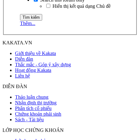
Hiển thị kết quả dạng Chủ đề
Thêm...
KAKATA.VN
Giới thiệu về Kakata
Diễn đàn
Thắc mắc - Góp ý xây dựng
Hoạt động Kakata
Liên hệ
DIỄN ĐÀN
Thảo luận chung
Nhận định thị trường
Phân tích cổ phiếu
Chứng khoán phái sinh
Sách - Tài liệu
LỚP HỌC CHỨNG KHOÁN