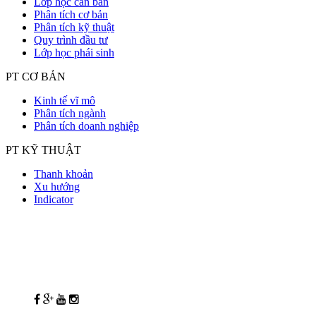
Lớp học căn bản
Phân tích cơ bản
Phân tích kỹ thuật
Quy trình đầu tư
Lớp học phái sinh
PT CƠ BẢN
Kinh tế vĩ mô
Phân tích ngành
Phân tích doanh nghiệp
PT KỸ THUẬT
Thanh khoản
Xu hướng
Indicator