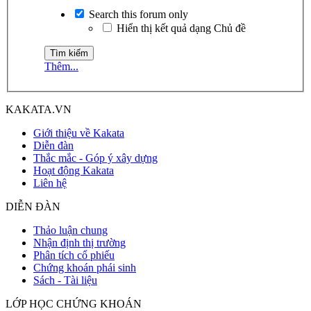
Search this forum only
Hiển thị kết quả dạng Chủ đề
Thêm...
KAKATA.VN
Giới thiệu về Kakata
Diễn đàn
Thắc mắc - Góp ý xây dựng
Hoạt động Kakata
Liên hệ
DIỄN ĐÀN
Thảo luận chung
Nhận định thị trường
Phân tích cổ phiếu
Chứng khoán phái sinh
Sách - Tài liệu
LỚP HỌC CHỨNG KHOÁN