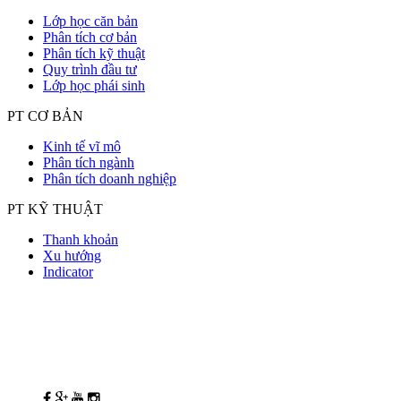
Lớp học căn bản
Phân tích cơ bản
Phân tích kỹ thuật
Quy trình đầu tư
Lớp học phái sinh
PT CƠ BẢN
Kinh tế vĩ mô
Phân tích ngành
Phân tích doanh nghiệp
PT KỸ THUẬT
Thanh khoản
Xu hướng
Indicator