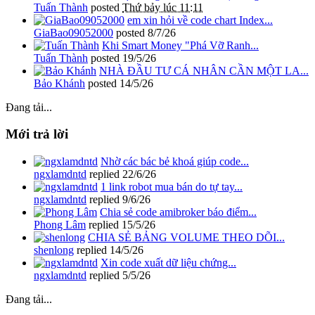
Tuấn Thành
posted
Thứ bảy lúc 11:11
em xin hỏi về code chart Index...
GiaBao09052000
posted
8/7/26
Khi Smart Money "Phá Vỡ Ranh...
Tuấn Thành
posted
19/5/26
NHÀ ĐẦU TƯ CÁ NHÂN CẦN MỘT LA...
Bảo Khánh
posted
14/5/26
Đang tải...
Mới trả lời
Nhờ các bác bẻ khoá giúp code...
ngxlamdntd
replied
22/6/26
1 link robot mua bán do tự tay...
ngxlamdntd
replied
9/6/26
Chia sẻ code amibroker báo điểm...
Phong Lâm
replied
15/5/26
CHIA SẺ BẢNG VOLUME THEO DÕI...
shenlong
replied
14/5/26
Xin code xuất dữ liệu chứng...
ngxlamdntd
replied
5/5/26
Đang tải...