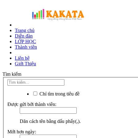
Trang chủ
Diễn đàn
LỚP HỌC
Thành viên
Liên hệ
Giới Thiệu
Tìm kiếm
Chỉ tìm trong tiêu đề
Được gửi bởi thành viên:
Dãn cách tên bằng dấu phẩy(,).
Mới hơn ngày: