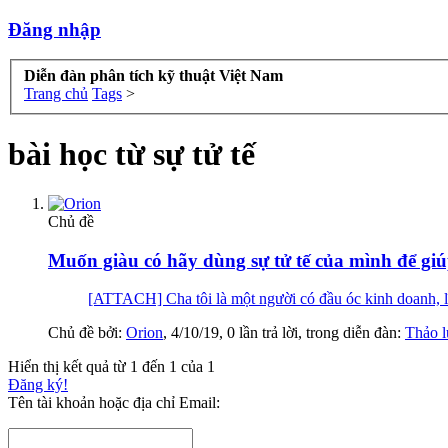
Đăng nhập
Diễn đàn phân tích kỹ thuật Việt Nam
Trang chủ
Tags
>
bài học từ sự tử tế
Chủ đề
Muốn giàu có hãy dùng sự tử tế của mình để gi
[ATTACH] Cha tôi là một người có đầu óc kinh doanh, lĩ
Chủ đề bởi:
Orion
,
4/10/19
, 0 lần trả lời, trong diễn đàn:
Thảo l
Hiển thị kết quả từ 1 đến 1 của 1
Đăng ký!
Tên tài khoản hoặc địa chỉ Email: