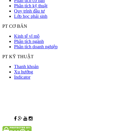
Phân tích cơ bản
Phân tích kỹ thuật
Quy trình đầu tư
Lớp học phái sinh
PT CƠ BẢN
Kinh tế vĩ mô
Phân tích ngành
Phân tích doanh nghiệp
PT KỸ THUẬT
Thanh khoản
Xu hướng
Indicator