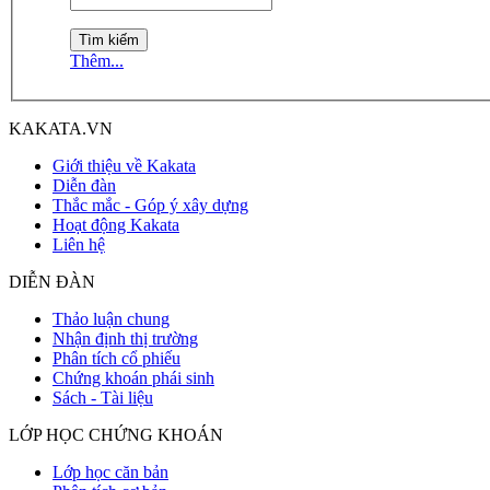
Thêm...
KAKATA.VN
Giới thiệu về Kakata
Diễn đàn
Thắc mắc - Góp ý xây dựng
Hoạt động Kakata
Liên hệ
DIỄN ĐÀN
Thảo luận chung
Nhận định thị trường
Phân tích cổ phiếu
Chứng khoán phái sinh
Sách - Tài liệu
LỚP HỌC CHỨNG KHOÁN
Lớp học căn bản