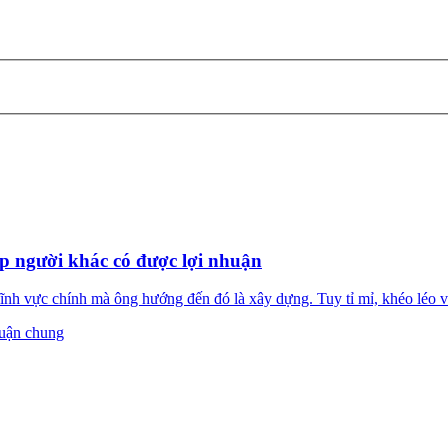
úp người khác có được lợi nhuận
nh vực chính mà ông hướng đến đó là xây dựng. Tuy tỉ mỉ, khéo léo v
uận chung