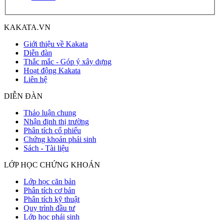
KAKATA.VN
Giới thiệu về Kakata
Diễn đàn
Thắc mắc - Góp ý xây dựng
Hoạt động Kakata
Liên hệ
DIỄN ĐÀN
Thảo luận chung
Nhận định thị trường
Phân tích cổ phiếu
Chứng khoán phái sinh
Sách - Tài liệu
LỚP HỌC CHỨNG KHOÁN
Lớp học căn bản
Phân tích cơ bản
Phân tích kỹ thuật
Quy trình đầu tư
Lớp học phái sinh