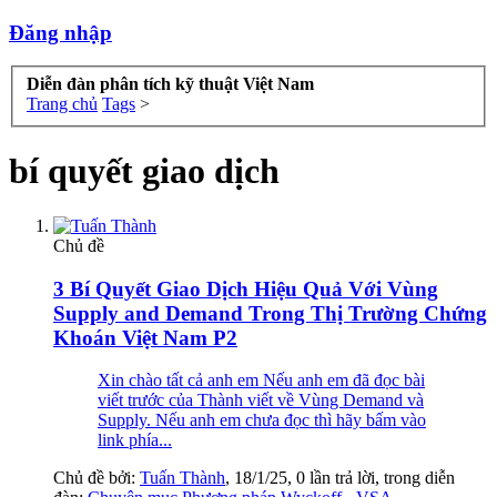
Đăng nhập
Diễn đàn phân tích kỹ thuật Việt Nam
Trang chủ
Tags
>
bí quyết giao dịch
Chủ đề
3 Bí Quyết Giao Dịch Hiệu Quả Với Vùng
Supply and Demand Trong Thị Trường Chứng
Khoán Việt Nam P2
Xin chào tất cả anh em Nếu anh em đã đọc bài
viết trước của Thành viết về Vùng Demand và
Supply. Nếu anh em chưa đọc thì hãy bấm vào
link phía...
Chủ đề bởi:
Tuấn Thành
,
18/1/25
, 0 lần trả lời, trong diễn