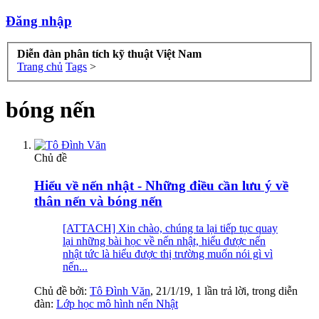
Đăng nhập
Diễn đàn phân tích kỹ thuật Việt Nam
Trang chủ
Tags
>
bóng nến
Chủ đề
Hiểu về nến nhật - Những điều cần lưu ý về
thân nến và bóng nến
[ATTACH] Xin chào, chúng ta lại tiếp tục quay
lại những bài học về nến nhật, hiểu được nến
nhật tức là hiểu được thị trường muốn nói gì vì
nến...
Chủ đề bởi:
Tô Đình Văn
,
21/1/19
, 1 lần trả lời, trong diễn
đàn:
Lớp học mô hình nến Nhật