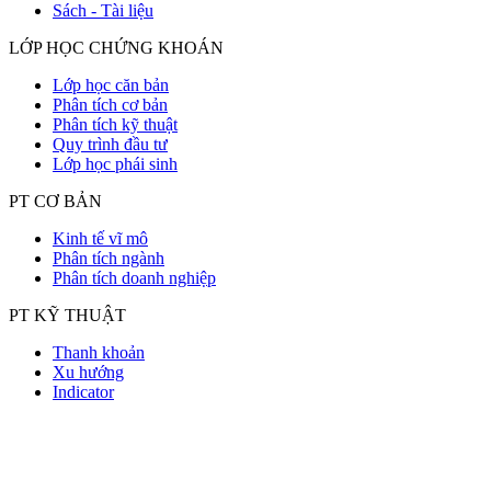
Sách - Tài liệu
LỚP HỌC CHỨNG KHOÁN
Lớp học căn bản
Phân tích cơ bản
Phân tích kỹ thuật
Quy trình đầu tư
Lớp học phái sinh
PT CƠ BẢN
Kinh tế vĩ mô
Phân tích ngành
Phân tích doanh nghiệp
PT KỸ THUẬT
Thanh khoản
Xu hướng
Indicator