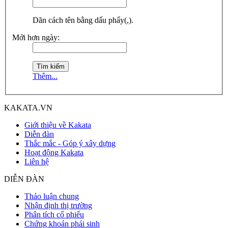
Dãn cách tên bằng dấu phẩy(,).
Mới hơn ngày:
Thêm...
KAKATA.VN
Giới thiệu về Kakata
Diễn đàn
Thắc mắc - Góp ý xây dựng
Hoạt động Kakata
Liên hệ
DIỄN ĐÀN
Thảo luận chung
Nhận định thị trường
Phân tích cổ phiếu
Chứng khoán phái sinh