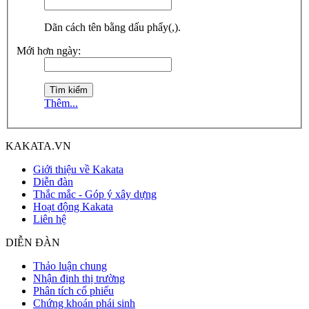
Dãn cách tên bằng dấu phẩy(,).
Mới hơn ngày:
Thêm...
KAKATA.VN
Giới thiệu về Kakata
Diễn đàn
Thắc mắc - Góp ý xây dựng
Hoạt động Kakata
Liên hệ
DIỄN ĐÀN
Thảo luận chung
Nhận định thị trường
Phân tích cổ phiếu
Chứng khoán phái sinh