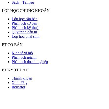
Sách - Tài liệu
LỚP HỌC CHỨNG KHOÁN
Lớp học căn bản
Phân tích cơ bản
Phân tích kỹ thuật
Quy trình đầu tư
Lớp học phái sinh
PT CƠ BẢN
Kinh tế vĩ mô
Phân tích ngành
Phân tích doanh nghiệp
PT KỸ THUẬT
Thanh khoản
Xu hướng
Indicator