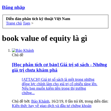
Đăng nhập
Diễn đàn phân tích kỹ thuật Việt Nam
Trang chủ
Tags
>
book value of equity là gì
Chủ đề
[Học phân tích cơ bản] Giá trị sổ sách - Những
giá trị chưa khám phá
[ATTACH] Giá trị sổ sách là một trong những
động lực chính làm cho giá trị cổ phiếu tăng lên.
Nếu bạn muốn kiếm tiền trong thị trường
chứng...
Chủ đề bởi:
Bảo Khánh
,
16/2/19
, 0 lần trả lời, trong diễn đàn:
Kiến thức hay về giao dịch và đầu tư chứng khoán