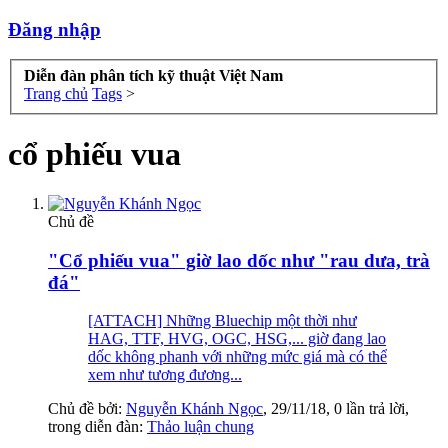
Đăng nhập
Diễn đàn phân tích kỹ thuật Việt Nam
Trang chủ
Tags
>
cổ phiếu vua
Chủ đề
"Cổ phiếu vua" giờ lao dốc như "rau dưa, trà
đá"
[ATTACH] Những Bluechip một thời như
HAG, TTF, HVG, OGC, HSG,... giờ đang lao
dốc không phanh với những mức giá mà có thể
xem như tương đương...
Chủ đề bởi:
Nguyễn Khánh Ngọc
,
29/11/18
, 0 lần trả lời,
trong diễn đàn:
Thảo luận chung