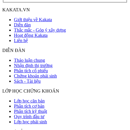
KAKATA.VN
Giới thiệu về Kakata
Diễn đàn
Thắc mắc - Góp ý xây dựng
Hoạt động Kakata
Liên hệ
DIỄN ĐÀN
Thảo luận chung
Nhận định thị trường
Phân tích cổ phiếu
Chứng khoán phái sinh
Sách - Tài liệu
LỚP HỌC CHỨNG KHOÁN
Lớp học căn bản
Phân tích cơ bản
Phân tích kỹ thuật
Quy trình đầu tư
Lớp học phái sinh