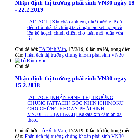
Nhận định thị trường phái sinh VN30 ngày 18
- 22.2.2019
[ATTACH] Xin chào anh em, như thường lệ cứ
đến chủ nhật là chúng ta cùng nhau set up lại và
lên kế hoạch chinh chiến cho tuần mới, tuần vừa
rồi...
Chủ đề bởi:
Tô Đình Văn
,
17/2/19
, 0 lần trả lời, trong diễn
đàn:
Phân tích thị trường chứng khoán phái sinh VN30
Chủ đề
Nhận định thị trường phái sinh VN30 ngày
15.2.2018
[ATTACH] NHẬN ĐỊNH THỊ TRƯỜNG
CHUNG [ATTACH] GÓC NHÌN ICHIMOKU
CHO CHỨNG KHOÁN PHÁI SINH
VN30F1812 [ATTACH] Kakata xin cám ơn đã
theo...
Chủ đề bởi:
Tô Đình Văn
,
15/2/19
, 0 lần trả lời, trong diễn
đàn:
Phân tích thị trường chứng khoán phái sinh VN30