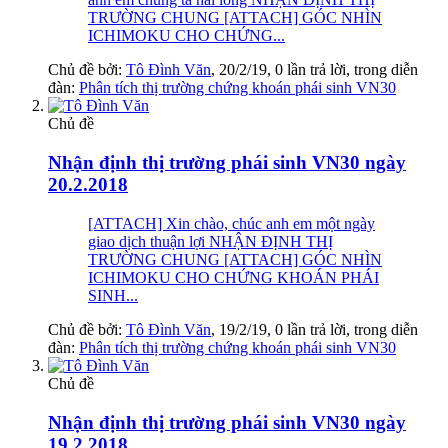
TRƯỜNG CHUNG [ATTACH] GÓC NHÌN
ICHIMOKU CHO CHỨNG...
Chủ đề bởi:
Tô Đình Văn
,
20/2/19
, 0 lần trả lời, trong diễn
đàn:
Phân tích thị trường chứng khoán phái sinh VN30
Chủ đề
Nhận định thị trường phái sinh VN30 ngày
20.2.2018
[ATTACH] Xin chào, chúc anh em một ngày
giao dịch thuận lợi NHẬN ĐỊNH THỊ
TRƯỜNG CHUNG [ATTACH] GÓC NHÌN
ICHIMOKU CHO CHỨNG KHOÁN PHÁI
SINH...
Chủ đề bởi:
Tô Đình Văn
,
19/2/19
, 0 lần trả lời, trong diễn
đàn:
Phân tích thị trường chứng khoán phái sinh VN30
Chủ đề
Nhận định thị trường phái sinh VN30 ngày
19.2.2018