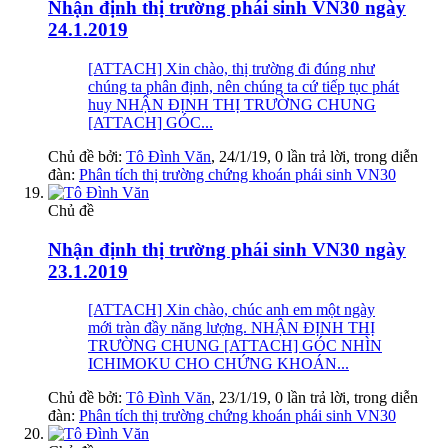
Nhận định thị trường phái sinh VN30 ngày
24.1.2019
[ATTACH] Xin chào, thị trường đi đúng như
chúng ta phân định, nên chúng ta cứ tiếp tục phát
huy NHẬN ĐỊNH THỊ TRƯỜNG CHUNG
[ATTACH] GÓC...
Chủ đề bởi:
Tô Đình Văn
,
24/1/19
, 0 lần trả lời, trong diễn
đàn:
Phân tích thị trường chứng khoán phái sinh VN30
Chủ đề
Nhận định thị trường phái sinh VN30 ngày
23.1.2019
[ATTACH] Xin chào, chúc anh em một ngày
mới tràn đầy năng lượng. NHẬN ĐỊNH THỊ
TRƯỜNG CHUNG [ATTACH] GÓC NHÌN
ICHIMOKU CHO CHỨNG KHOÁN...
Chủ đề bởi:
Tô Đình Văn
,
23/1/19
, 0 lần trả lời, trong diễn
đàn:
Phân tích thị trường chứng khoán phái sinh VN30