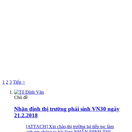
1
2
3
Tiếp >
Chủ đề
Nhận định thị trường phái sinh VN30 ngày
21.2.2018
[ATTACH] Xin chào,thị trường lại tiếp tục làm
anh em chúng ta hài lòng NHẬN ĐỊNH THỊ