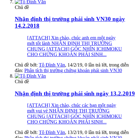
Chủ đề
Nhận định thị trường phái sinh VN30 ngày
14.2.2018
[ATTACH] Xin chào, chúc anh em một ngày
mới tốt lành NHẬN ĐỊNH THỊ TRƯỜNG
CHUNG [ATTACH] GÓC NHÌN ICHIMOKU
CHO CHỨNG KHOÁN PHÁI SINH...
Chủ đề bởi:
Tô Đình Văn
,
14/2/19
, 0 lần trả lời, trong diễn
đàn:
Phân tích thị trường chứng khoán phái sinh VN30
Chủ đề
Nhận định thị trường phái sinh ngày 13.2.2019
[ATTACH] Xin chào, chúc các bạn một ngày
mới vui vẻ NHẬN ĐỊNH THỊ TRƯỜNG
CHUNG [ATTACH] GÓC NHÌN ICHIMOKU
CHO CHỨNG KHOÁN PHÁI SINH...
Chủ đề bởi:
Tô Đình Văn
,
13/2/19
, 0 lần trả lời, trong diễn
đàn:
Phân tích thị trường chứng khoán phái sinh VN30