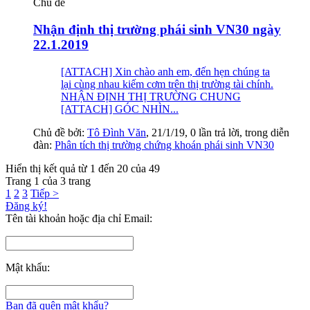
Chủ đề
Nhận định thị trường phái sinh VN30 ngày
22.1.2019
[ATTACH] Xin chào anh em, đến hẹn chúng ta
lại cùng nhau kiếm cơm trên thị trường tài chính.
NHẬN ĐỊNH THỊ TRƯỜNG CHUNG
[ATTACH] GÓC NHÌN...
Chủ đề bởi:
Tô Đình Văn
,
21/1/19
, 0 lần trả lời, trong diễn
đàn:
Phân tích thị trường chứng khoán phái sinh VN30
Hiển thị kết quả từ 1 đến 20 của 49
Trang 1 của 3 trang
1
2
3
Tiếp >
Đăng ký!
Tên tài khoản hoặc địa chỉ Email:
Mật khẩu:
Bạn đã quên mật khẩu?