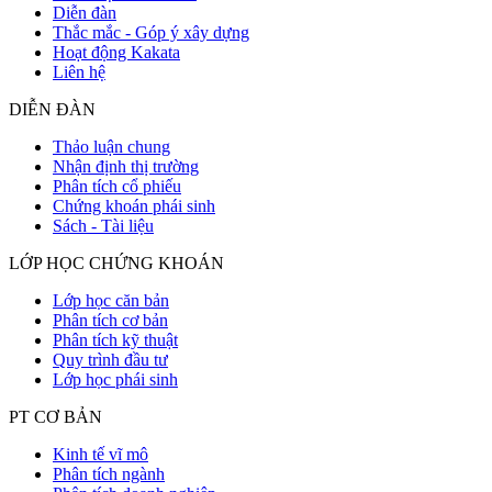
Diễn đàn
Thắc mắc - Góp ý xây dựng
Hoạt động Kakata
Liên hệ
DIỄN ĐÀN
Thảo luận chung
Nhận định thị trường
Phân tích cổ phiếu
Chứng khoán phái sinh
Sách - Tài liệu
LỚP HỌC CHỨNG KHOÁN
Lớp học căn bản
Phân tích cơ bản
Phân tích kỹ thuật
Quy trình đầu tư
Lớp học phái sinh
PT CƠ BẢN
Kinh tế vĩ mô
Phân tích ngành