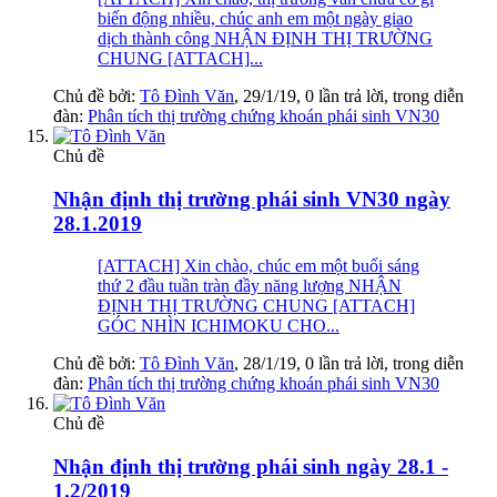
biến động nhiều, chúc anh em một ngày giao
dịch thành công NHẬN ĐỊNH THỊ TRƯỜNG
CHUNG [ATTACH]...
Chủ đề bởi:
Tô Đình Văn
,
29/1/19
, 0 lần trả lời, trong diễn
đàn:
Phân tích thị trường chứng khoán phái sinh VN30
Chủ đề
Nhận định thị trường phái sinh VN30 ngày
28.1.2019
[ATTACH] Xin chào, chúc em một buổi sáng
thứ 2 đầu tuần tràn đầy năng lượng NHẬN
ĐỊNH THỊ TRƯỜNG CHUNG [ATTACH]
GÓC NHÌN ICHIMOKU CHO...
Chủ đề bởi:
Tô Đình Văn
,
28/1/19
, 0 lần trả lời, trong diễn
đàn:
Phân tích thị trường chứng khoán phái sinh VN30
Chủ đề
Nhận định thị trường phái sinh ngày 28.1 -
1.2/2019