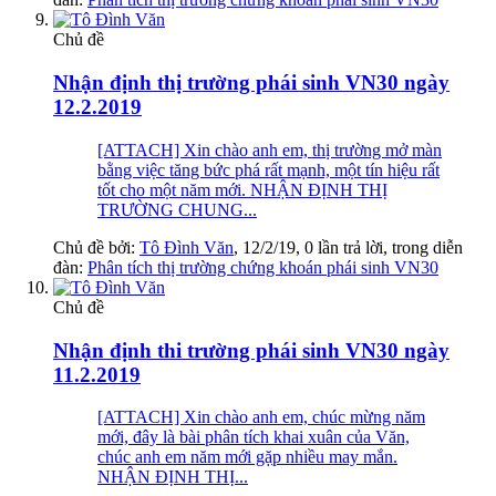
Chủ đề
Nhận định thị trường phái sinh VN30 ngày
12.2.2019
[ATTACH] Xin chào anh em, thị trường mở màn
bằng việc tăng bức phá rất mạnh, một tín hiệu rất
tốt cho một năm mới. NHẬN ĐỊNH THỊ
TRƯỜNG CHUNG...
Chủ đề bởi:
Tô Đình Văn
,
12/2/19
, 0 lần trả lời, trong diễn
đàn:
Phân tích thị trường chứng khoán phái sinh VN30
Chủ đề
Nhận định thi trường phái sinh VN30 ngày
11.2.2019
[ATTACH] Xin chào anh em, chúc mừng năm
mới, đây là bài phân tích khai xuân của Văn,
chúc anh em năm mới gặp nhiều may mắn.
NHẬN ĐỊNH THỊ...