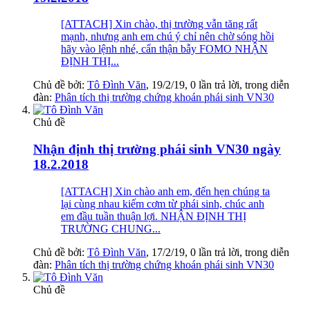
[ATTACH] Xin chào, thị trường vẫn tăng rất
mạnh, nhưng anh em chú ý chỉ nên chờ sóng hồi
hãy vào lệnh nhé, cẩn thận bẫy FOMO NHẬN
ĐỊNH THỊ...
Chủ đề bởi:
Tô Đình Văn
,
19/2/19
, 0 lần trả lời, trong diễn
đàn:
Phân tích thị trường chứng khoán phái sinh VN30
Chủ đề
Nhận định thị trường phái sinh VN30 ngày
18.2.2018
[ATTACH] Xin chào anh em, đến hẹn chúng ta
lại cùng nhau kiếm cơm từ phái sinh, chúc anh
em đầu tuần thuận lợi. NHẬN ĐỊNH THỊ
TRƯỜNG CHUNG...
Chủ đề bởi:
Tô Đình Văn
,
17/2/19
, 0 lần trả lời, trong diễn
đàn:
Phân tích thị trường chứng khoán phái sinh VN30
Chủ đề