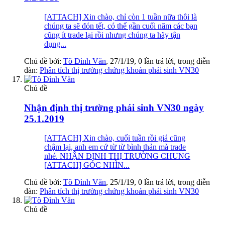
[ATTACH] Xin chào, chỉ còn 1 tuần nữa thôi là
chúng ta sẽ đón tết, có thể gần cuối năm các bạn
cũng ít trade lại rồi nhưng chúng ta hãy tận
dụng...
Chủ đề bởi:
Tô Đình Văn
,
27/1/19
, 0 lần trả lời, trong diễn
đàn:
Phân tích thị trường chứng khoán phái sinh VN30
Chủ đề
Nhận định thị trường phái sinh VN30 ngày
25.1.2019
[ATTACH] Xin chào, cuối tuần rồi giá cũng
chậm lại, anh em cứ từ từ bình thản mà trade
nhé. NHẬN ĐỊNH THỊ TRƯỜNG CHUNG
[ATTACH] GÓC NHÌN...
Chủ đề bởi:
Tô Đình Văn
,
25/1/19
, 0 lần trả lời, trong diễn
đàn:
Phân tích thị trường chứng khoán phái sinh VN30
Chủ đề