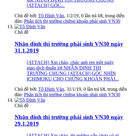
[ATTACH] GÓC...
Chủ đề bởi:
Tô Đình Văn
,
1/2/19
, 0 lần trả lời, trong diễn
đàn:
Phân tích thị trường chứng khoán phái sinh VN30
Chủ đề
Nhận định thị trường phái sinh VN30 ngày
31.1.2019
[ATTACH] Xin chào, chúc anh em một ngày
giao dịch thuận lợi NHẬN ĐỊNH THỊ
TRƯỜNG CHUNG [ATTACH] GÓC NHÌN
ICHIMOKU CHO CHỨNG KHOÁN PHÁI...
Chủ đề bởi:
Tô Đình Văn
,
31/1/19
, 0 lần trả lời, trong diễn
đàn:
Phân tích thị trường chứng khoán phái sinh VN30
Chủ đề
Nhận định thị trường phái sinh VN30 ngày
29.1.2019
[ATTACH] Xin chào, thị trường vẫn chưa có gì