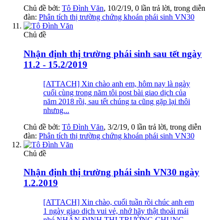
Chủ đề bởi:
Tô Đình Văn
,
10/2/19
, 0 lần trả lời, trong diễn
đàn:
Phân tích thị trường chứng khoán phái sinh VN30
Chủ đề
Nhận định thị trường phái sinh sau tết ngày
11.2 - 15.2/2019
[ATTACH] Xin chào anh em, hôm nay là ngày
cuối cùng trong năm tôi post bài giao dịch của
năm 2018 rồi, sau tết chúng ta cũng gặp lại thôi
nhưng...
Chủ đề bởi:
Tô Đình Văn
,
3/2/19
, 0 lần trả lời, trong diễn
đàn:
Phân tích thị trường chứng khoán phái sinh VN30
Chủ đề
Nhận định thị trường phái sinh VN30 ngày
1.2.2019
[ATTACH] Xin chào, cuối tuần rồi chúc anh em
1 ngày giao dịch vui vẻ, nhớ hãy thật thoải mái
nhé NHẬN ĐỊNH THỊ TRƯỜNG CHUNG