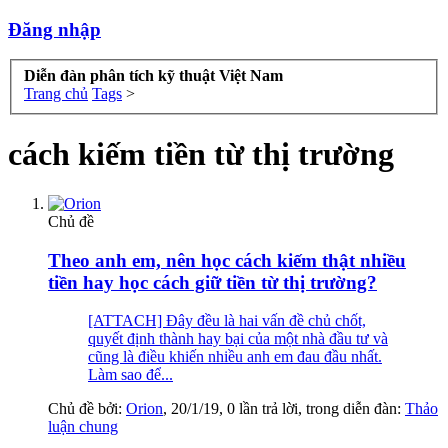
Đăng nhập
Diễn đàn phân tích kỹ thuật Việt Nam
Trang chủ
Tags
>
cách kiếm tiền từ thị trường
Chủ đề
Theo anh em, nên học cách kiếm thật nhiều
tiền hay học cách giữ tiền từ thị trường?
[ATTACH] Đây đều là hai vấn đề chủ chốt,
quyết định thành hay bại của một nhà đầu tư và
cũng là điều khiến nhiều anh em đau đầu nhất.
Làm sao để...
Chủ đề bởi:
Orion
,
20/1/19
, 0 lần trả lời, trong diễn đàn:
Thảo
luận chung