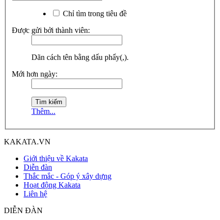
Chỉ tìm trong tiêu đề
Được gửi bởi thành viên:
Dãn cách tên bằng dấu phẩy(,).
Mới hơn ngày:
Thêm...
KAKATA.VN
Giới thiệu về Kakata
Diễn đàn
Thắc mắc - Góp ý xây dựng
Hoạt động Kakata
Liên hệ
DIỄN ĐÀN