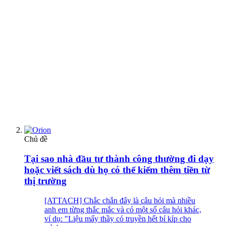
Chủ đề
Tại sao nhà đầu tư thành công thường đi dạy
hoặc viết sách dù họ có thể kiếm thêm tiền từ
thị trường
[ATTACH] Chắc chắn đây là câu hỏi mà nhiều
anh em từng thắc mắc và có một số câu hỏi khác,
ví dụ: "Liệu mấy thầy có truyền hết bí kíp cho