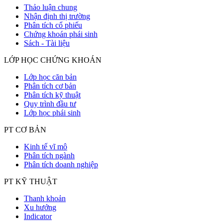
Thảo luận chung
Nhận định thị trường
Phân tích cổ phiếu
Chứng khoán phái sinh
Sách - Tài liệu
LỚP HỌC CHỨNG KHOÁN
Lớp học căn bản
Phân tích cơ bản
Phân tích kỹ thuật
Quy trình đầu tư
Lớp học phái sinh
PT CƠ BẢN
Kinh tế vĩ mô
Phân tích ngành
Phân tích doanh nghiệp
PT KỸ THUẬT
Thanh khoản
Xu hướng
Indicator