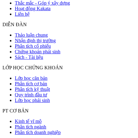
Thắc mắc - Góp ý xây dựng
Hoạt động Kakata
Liên hệ
DIỄN ĐÀN
Thảo luận chung
Nhận định thị trường
Phân tích cổ phiếu
Chứng khoán phái sinh
Sách - Tài liệu
LỚP HỌC CHỨNG KHOÁN
Lớp học căn bản
Phân tích cơ bản
Phân tích kỹ thuật
Quy trình đầu tư
Lớp học phái sinh
PT CƠ BẢN
Kinh tế vĩ mô
Phân tích ngành
Phân tích doanh nghiệp