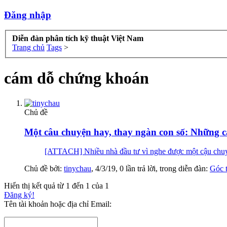
Đăng nhập
Diễn đàn phân tích kỹ thuật Việt Nam
Trang chủ
Tags
>
cám dỗ chứng khoán
Chủ đề
Một câu chuyện hay, thay ngàn con số: Những 
[ATTACH] Nhiều nhà đầu tư vì nghe được một cậu chuyện
Chủ đề bởi:
tinychau
,
4/3/19
, 0 lần trả lời, trong diễn đàn:
Góc 
Hiển thị kết quả từ 1 đến 1 của 1
Đăng ký!
Tên tài khoản hoặc địa chỉ Email: