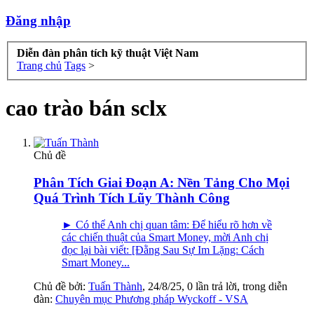
Đăng nhập
Diễn đàn phân tích kỹ thuật Việt Nam
Trang chủ
Tags
>
cao trào bán sclx
Chủ đề
Phân Tích Giai Đoạn A: Nền Tảng Cho Mọi
Quá Trình Tích Lũy Thành Công
► Có thể Anh chị quan tâm: Để hiểu rõ hơn về
các chiến thuật của Smart Money, mời Anh chị
đọc lại bài viết: [Đằng Sau Sự Im Lặng: Cách
Smart Money...
Chủ đề bởi:
Tuấn Thành
,
24/8/25
, 0 lần trả lời, trong diễn
đàn:
Chuyên mục Phương pháp Wyckoff - VSA