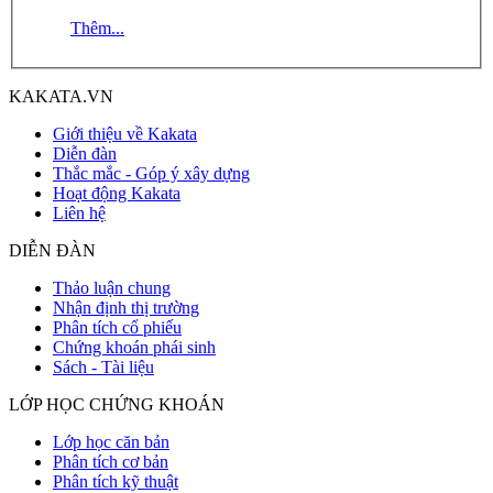
Thêm...
KAKATA.VN
Giới thiệu về Kakata
Diễn đàn
Thắc mắc - Góp ý xây dựng
Hoạt động Kakata
Liên hệ
DIỄN ĐÀN
Thảo luận chung
Nhận định thị trường
Phân tích cổ phiếu
Chứng khoán phái sinh
Sách - Tài liệu
LỚP HỌC CHỨNG KHOÁN
Lớp học căn bản
Phân tích cơ bản
Phân tích kỹ thuật