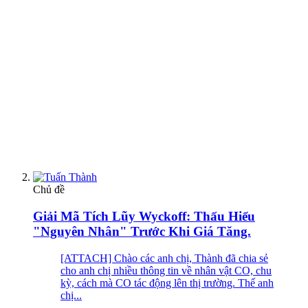
Chủ đề
Giải Mã Tích Lũy Wyckoff: Thấu Hiểu
"Nguyên Nhân" Trước Khi Giá Tăng.
[ATTACH] Chào các anh chị, Thành đã chia sẻ
cho anh chị nhiều thông tin về nhân vật CO, chu
kỳ, cách mà CO tác động lên thị trường. Thế anh
chị...