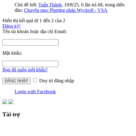
Chủ đề bởi:
Tuấn Thành
,
19/8/25
, 0 lần trả lời, trong diễn
đàn:
Chuyên mục Phương pháp Wyckoff - VSA
Hiển thị kết quả từ 1 đến 2 của 2
Đăng ký!
Tên tài khoản hoặc địa chỉ Email:
Mật khẩu:
Bạn đã quên mật khẩu?
Duy trì đăng nhập
Login with Facebook
Tài trợ