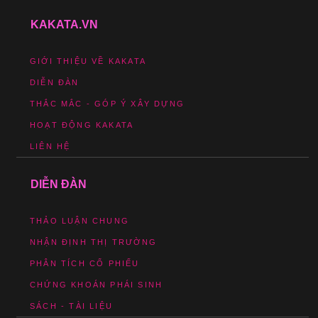
KAKATA.VN
GIỚI THIỆU VỀ KAKATA
DIỄN ĐÀN
THẮC MẮC - GÓP Ý XÂY DỰNG
HOẠT ĐỘNG KAKATA
LIÊN HỆ
DIỄN ĐÀN
THẢO LUẬN CHUNG
NHẬN ĐỊNH THỊ TRƯỜNG
PHÂN TÍCH CỔ PHIẾU
CHỨNG KHOÁN PHÁI SINH
SÁCH - TÀI LIỆU