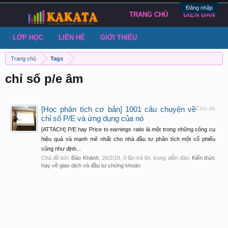
Đăng nhập
TRANG CHỦ
DIỄN ĐÀN
LỚP HỌC
LIÊN HỆ
GIỚI THIỆU
Trang chủ
Tags
chỉ số p/e âm
[Học phân tích cơ bản] 1001 câu chuyện về
Chủ đề
chỉ số P/E và ứng dụng của nó
[ATTACH] P/E hay Price to earnings ratio là một trong những công cụ
hiệu quả và mạnh mẽ nhất cho nhà đầu tư phân tích một cổ phiếu
cũng như định...
Chủ đề bởi:
Bảo Khánh
,
26/2/19
, 0 lần trả lời, trong diễn đàn:
Kiến thức
hay về giao dịch và đầu tư chứng khoán