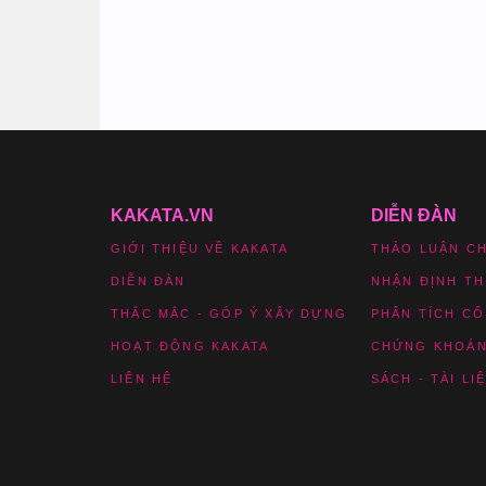
KAKATA.VN
DIỄN ĐÀN
GIỚI THIỆU VỀ KAKATA
THẢO LUẬN C
DIỄN ĐÀN
NHẬN ĐỊNH T
THẮC MẮC - GÓP Ý XÂY DỰNG
PHÂN TÍCH CỔ
HOẠT ĐỘNG KAKATA
CHỨNG KHOÁN
LIÊN HỆ
SÁCH - TÀI LI