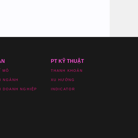
ẢN
PT KỸ THUẬT
Ĩ MÔ
THANH KHOẢN
H NGÀNH
XU HƯỚNG
H DOANH NGHIỆP
INDICATOR