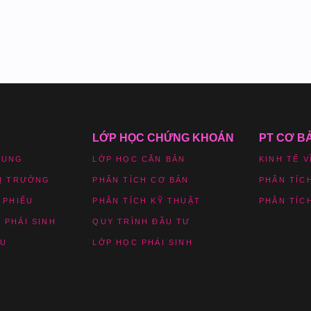
LỚP HỌC CHỨNG KHOÁN
PT CƠ B
HUNG
LỚP HỌC CĂN BẢN
KINH TẾ V
HỊ TRƯỜNG
PHÂN TÍCH CƠ BẢN
PHÂN TÍC
 PHIẾU
PHÂN TÍCH KỸ THUẬT
PHÂN TÍC
 PHÁI SINH
QUY TRÌNH ĐẦU TƯ
ỆU
LỚP HỌC PHÁI SINH