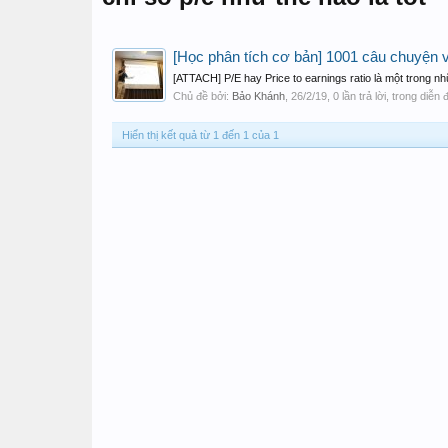
[Học phân tích cơ bản] 1001 câu chuyện 
[ATTACH] P/E hay Price to earnings ratio là một trong n
Chủ đề bởi:
Bảo Khánh
,
26/2/19
, 0 lần trả lời, trong diễn
Hiển thị kết quả từ 1 đến 1 của 1