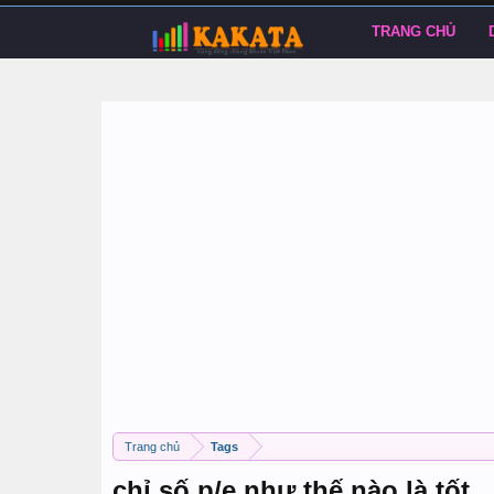
TRANG CHỦ
Trang chủ
Tags
chỉ số p/e như thế nào là tốt