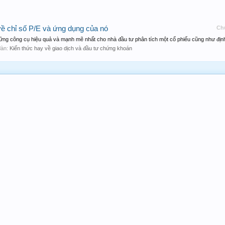
về chỉ số P/E và ứng dụng của nó
Ch
hững công cụ hiệu quả và mạnh mẽ nhất cho nhà đầu tư phân tích một cổ phiếu cũng như định
 đàn:
Kiến thức hay về giao dịch và đầu tư chứng khoán