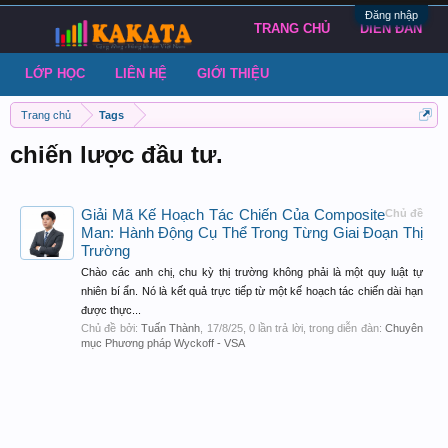
Đăng nhập
TRANG CHỦ
DIỄN ĐÀN
LỚP HỌC
LIÊN HỆ
GIỚI THIỆU
Trang chủ
Tags
chiến lược đầu tư.
Giải Mã Kế Hoạch Tác Chiến Của Composite
Chủ đề
Man: Hành Động Cụ Thể Trong Từng Giai Đoạn Thị
Trường
Chào các anh chị, chu kỳ thị trường không phải là một quy luật tự
nhiên bí ẩn. Nó là kết quả trực tiếp từ một kế hoạch tác chiến dài hạn
được thực...
Chủ đề bởi:
Tuấn Thành
,
17/8/25
, 0 lần trả lời, trong diễn đàn:
Chuyên
mục Phương pháp Wyckoff - VSA