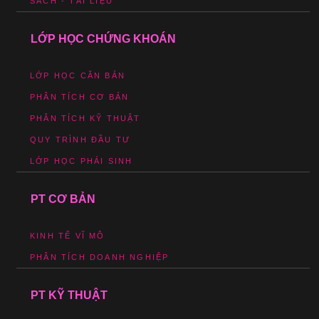
SÁCH - TÀI LIỆU
LỚP HỌC CHỨNG KHOÁN
LỚP HỌC CĂN BẢN
PHÂN TÍCH CƠ BẢN
PHÂN TÍCH KỸ THUẬT
QUY TRÌNH ĐẦU TƯ
LỚP HỌC PHÁI SINH
PT CƠ BẢN
KINH TẾ VĨ MÔ
PHÂN TÍCH DOANH NGHIỆP
PT KỸ THUẬT