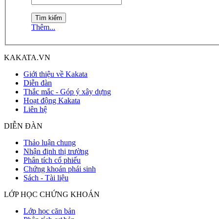
Thêm...
KAKATA.VN
Giới thiệu về Kakata
Diễn đàn
Thắc mắc - Góp ý xây dựng
Hoạt động Kakata
Liên hệ
DIỄN ĐÀN
Thảo luận chung
Nhận định thị trường
Phân tích cổ phiếu
Chứng khoán phái sinh
Sách - Tài liệu
LỚP HỌC CHỨNG KHOÁN
Lớp học căn bản