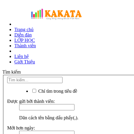
Trang chủ
Diễn đàn
LỚP HỌC
Thành viên
Liên hệ
Giới Thiệu
Tìm kiếm
Chỉ tìm trong tiêu đề
Được gửi bởi thành viên:
Dãn cách tên bằng dấu phẩy(,).
Mới hơn ngày: