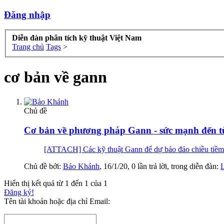
Đăng nhập
Diễn đàn phân tích kỹ thuật Việt Nam
Trang chủ
Tags
>
cơ bản về gann
Chủ đề
Cơ bản về phương pháp Gann - sức mạnh đến từ
[ATTACH] Các kỹ thuật Gann để dự báo đảo chiều tiềm năn
Chủ đề bởi:
Bảo Khánh
,
16/1/20
, 0 lần trả lời, trong diễn đàn:
Hiển thị kết quả từ 1 đến 1 của 1
Đăng ký!
Tên tài khoản hoặc địa chỉ Email: