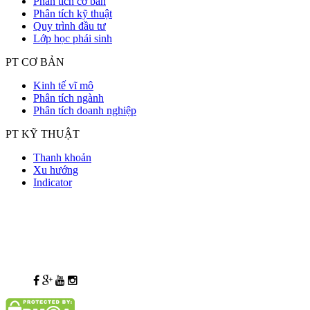
Phân tích cơ bản
Phân tích kỹ thuật
Quy trình đầu tư
Lớp học phái sinh
PT CƠ BẢN
Kinh tế vĩ mô
Phân tích ngành
Phân tích doanh nghiệp
PT KỸ THUẬT
Thanh khoản
Xu hướng
Indicator