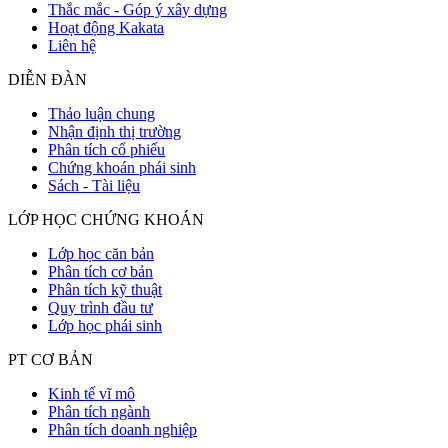
Thắc mắc - Góp ý xây dựng
Hoạt động Kakata
Liên hệ
DIỄN ĐÀN
Thảo luận chung
Nhận định thị trường
Phân tích cổ phiếu
Chứng khoán phái sinh
Sách - Tài liệu
LỚP HỌC CHỨNG KHOÁN
Lớp học căn bản
Phân tích cơ bản
Phân tích kỹ thuật
Quy trình đầu tư
Lớp học phái sinh
PT CƠ BẢN
Kinh tế vĩ mô
Phân tích ngành
Phân tích doanh nghiệp