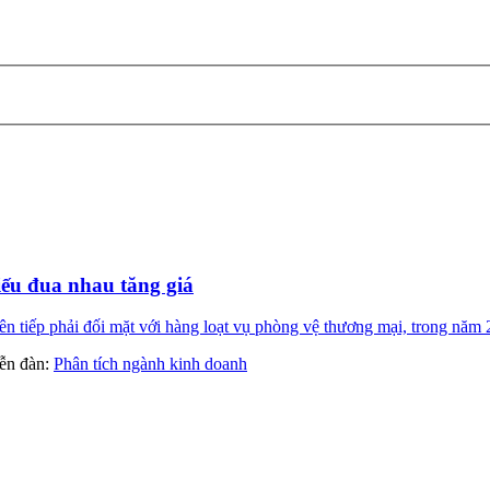
ếu đua nhau tăng giá
 tiếp phải đối mặt với hàng loạt vụ phòng vệ thương mại, trong năm 2
diễn đàn:
Phân tích ngành kinh doanh