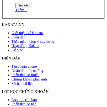
Thêm...
KAKATA.VN
Giới thiệu về Kakata
Diễn đàn
Thắc mắc - Góp ý xây dựng
Hoạt động Kakata
Liên hệ
DIỄN ĐÀN
Thảo luận chung
Nhận định thị trường
Phân tích cổ phiếu
Chứng khoán phái sinh
Sách - Tài liệu
LỚP HỌC CHỨNG KHOÁN
Lớp học căn bản
Phân tích cơ bản