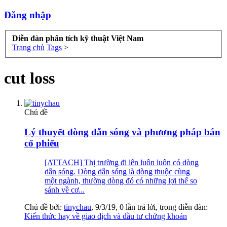
Đăng nhập
Diễn đàn phân tích kỹ thuật Việt Nam
Trang chủ
Tags
>
cut loss
Chủ đề
Lý thuyết dòng dẫn sóng và phương pháp bán
cổ phiếu
[ATTACH] Thị trường đi lên luôn luôn có dòng
dẫn sóng. Dòng dẫn sóng là dòng thuộc cùng
một ngành, thường dòng đó có những lợi thế so
sánh về cơ...
Chủ đề bởi:
tinychau
,
9/3/19
, 0 lần trả lời, trong diễn đàn:
Kiến thức hay về giao dịch và đầu tư chứng khoán