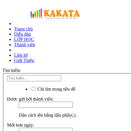
Trang chủ
Diễn đàn
LỚP HỌC
Thành viên
Liên hệ
Giới Thiệu
Tìm kiếm
Chỉ tìm trong tiêu đề
Được gửi bởi thành viên:
Dãn cách tên bằng dấu phẩy(,).
Mới hơn ngày: