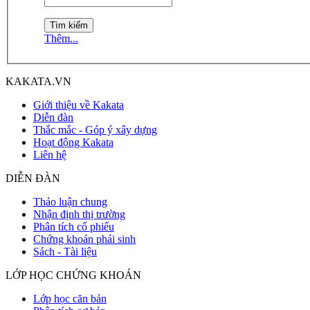
Thêm...
KAKATA.VN
Giới thiệu về Kakata
Diễn đàn
Thắc mắc - Góp ý xây dựng
Hoạt động Kakata
Liên hệ
DIỄN ĐÀN
Thảo luận chung
Nhận định thị trường
Phân tích cổ phiếu
Chứng khoán phái sinh
Sách - Tài liệu
LỚP HỌC CHỨNG KHOÁN
Lớp học căn bản