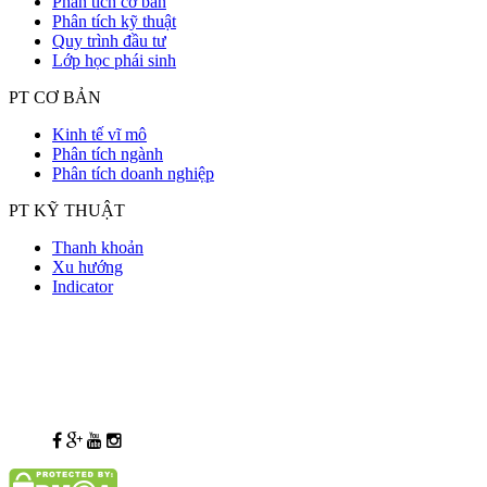
Phân tích cơ bản
Phân tích kỹ thuật
Quy trình đầu tư
Lớp học phái sinh
PT CƠ BẢN
Kinh tế vĩ mô
Phân tích ngành
Phân tích doanh nghiệp
PT KỸ THUẬT
Thanh khoản
Xu hướng
Indicator