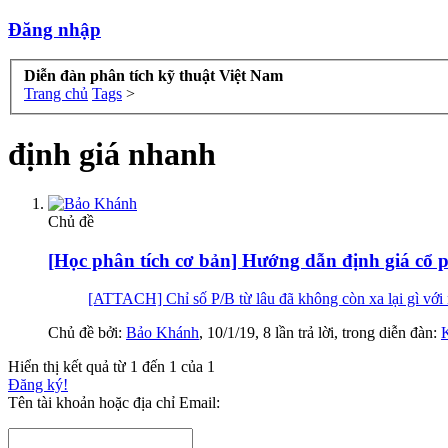
Đăng nhập
Diễn đàn phân tích kỹ thuật Việt Nam
Trang chủ
Tags
>
định giá nhanh
Chủ đề
[Học phân tích cơ bản] Hướng dẫn định giá cổ
[ATTACH] Chỉ số P/B từ lâu đã không còn xa lại gì với n
Chủ đề bởi:
Bảo Khánh
,
10/1/19
, 8 lần trả lời, trong diễn đàn:
K
Hiển thị kết quả từ 1 đến 1 của 1
Đăng ký!
Tên tài khoản hoặc địa chỉ Email: