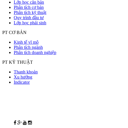
Lớp học căn bản
Phân tích cơ bản
Phân tích kỹ thuật
Quy trình đầu tư
Lớp học phái sinh
PT CƠ BẢN
Kinh tế vĩ mô
Phân tích ngành
Phân tích doanh nghiệp
PT KỸ THUẬT
Thanh khoản
Xu hướng
Indicator