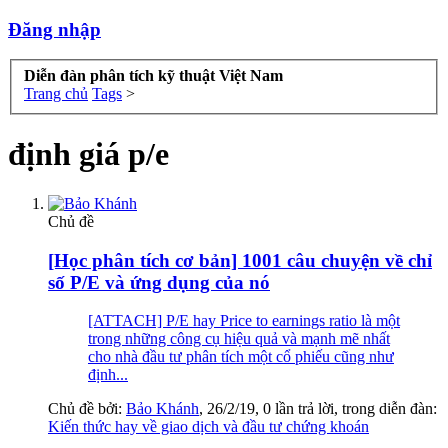
Đăng nhập
Diễn đàn phân tích kỹ thuật Việt Nam
Trang chủ
Tags
>
định giá p/e
Chủ đề
[Học phân tích cơ bản] 1001 câu chuyện về chỉ
số P/E và ứng dụng của nó
[ATTACH] P/E hay Price to earnings ratio là một
trong những công cụ hiệu quả và mạnh mẽ nhất
cho nhà đầu tư phân tích một cổ phiếu cũng như
định...
Chủ đề bởi:
Bảo Khánh
,
26/2/19
, 0 lần trả lời, trong diễn đàn:
Kiến thức hay về giao dịch và đầu tư chứng khoán