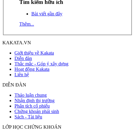
Tìm kiếm hữu ích
Bài viết gần đây
Thêm...
KAKATA.VN
Giới thiệu về Kakata
Diễn đàn
Thắc mắc - Góp ý xây dựng
Hoạt động Kakata
Liên hệ
DIỄN ĐÀN
Thảo luận chung
Nhận định thị trường
Phân tích cổ phiếu
Chứng khoán phái sinh
Sách - Tài liệu
LỚP HỌC CHỨNG KHOÁN