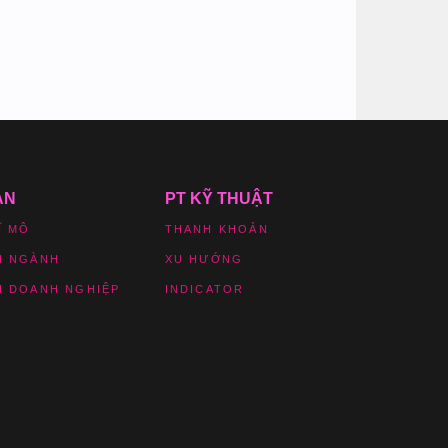
ẢN
PT KỸ THUẬT
Ĩ MÔ
THANH KHOẢN
H NGÀNH
XU HƯỚNG
H DOANH NGHIỆP
INDICATOR