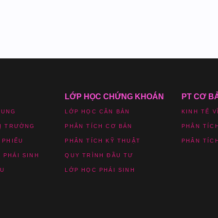
LỚP HỌC CHỨNG KHOÁN
PT CƠ B
HUNG
LỚP HỌC CĂN BẢN
KINH TẾ V
HỊ TRƯỜNG
PHÂN TÍCH CƠ BẢN
PHÂN TÍC
 PHIẾU
PHÂN TÍCH KỸ THUẬT
PHÂN TÍC
 PHÁI SINH
QUY TRÌNH ĐẦU TƯ
ỆU
LỚP HỌC PHÁI SINH