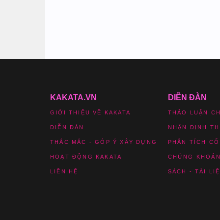
KAKATA.VN
DIỄN ĐÀN
GIỚI THIỆU VỀ KAKATA
THẢO LUẬN C
DIỄN ĐÀN
NHẬN ĐỊNH T
THẮC MẮC - GÓP Ý XÂY DỰNG
PHÂN TÍCH CỔ
HOẠT ĐỘNG KAKATA
CHỨNG KHOÁN
LIÊN HỆ
SÁCH - TÀI LI