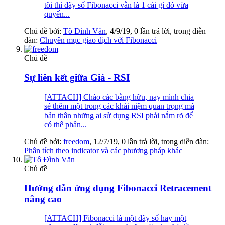
tôi thì dãy số Fibonacci vẫn là 1 cái gì đó vừa
quyến...
Chủ đề bởi:
Tô Đình Văn
,
4/9/19
, 0 lần trả lời, trong diễn
đàn:
Chuyên mục giao dịch với Fibonacci
Chủ đề
Sự liên kết giữa Giá - RSI
[ATTACH] Chào các bằng hữu, nay mình chia
sẻ thêm một trong các khái niệm quan trọng mà
bản thân những ai sử dụng RSI phải nắm rõ để
có thể phân...
Chủ đề bởi:
freedom
,
12/7/19
, 0 lần trả lời, trong diễn đàn:
Phân tích theo indicator và các phương pháp khác
Chủ đề
Hướng dẫn ứng dụng Fibonacci Retracement
nâng cao
[ATTACH] Fibonacci là một dãy số hay một