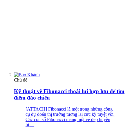
Chủ đề
Kỹ thuật vẽ Fibonacci thoái lui hợp lưu để tìm
điểm đảo chiều
[ATTACH] Fibonacci là một trong những công
cụ dự đoán thị trường tương lai cực kỳ tuyệt vời.
Các con số Fibonacci mang một vẻ đẹp huyền
bí,...