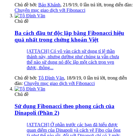
Chủ đề bởi:
Bảo Khánh
,
21/9/19
, 0 lần trả lời, trong diễn đàn:
Chuyên mục giao dịch với Fibonacci
Chủ đề
Ba cách đầu tư độc lập bằng Fibonacci hiệu
quả nhất trong chứng khoán Việt
[ATTACH] Có vô vàn cách sử dụng tỉ lệ thần
thánh này, nhưng dường như chúng ta vẫn chưa
thể nào sử dụng nó độc lập một cách trọn vẹn
được, thông...
Chủ đề bởi:
Tô Đình Văn
,
18/9/19
, 0 lần trả lời, trong diễn
đàn:
Chuyên mục giao dịch với Fibonacci
Chủ đề
Sử dụng Fibonacci theo phong cách của
Dinapoli (Phần 2)
[ATTACH] Ở phần trước các bạn đã hiểu được
quan điểm của Dinapoli và cách vẽ Fibo của ông
là như thế nào rồi, đối với Dinapoli chỉ có 3 mức