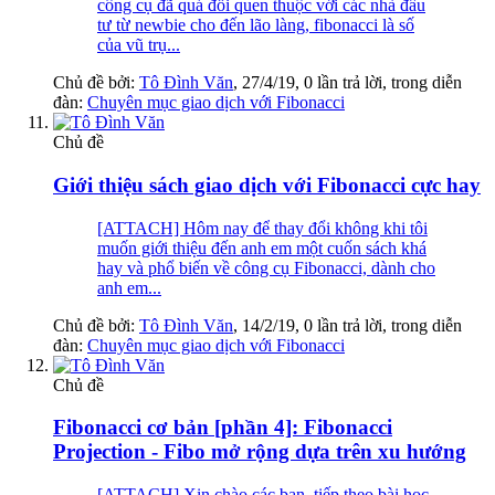
công cụ đã quá đỗi quen thuộc với các nhà đầu
tư từ newbie cho đến lão làng, fibonacci là số
của vũ trụ...
Chủ đề bởi:
Tô Đình Văn
,
27/4/19
, 0 lần trả lời, trong diễn
đàn:
Chuyên mục giao dịch với Fibonacci
Chủ đề
Giới thiệu sách giao dịch với Fibonacci cực hay
[ATTACH] Hôm nay để thay đổi không khi tôi
muốn giới thiệu đến anh em một cuốn sách khá
hay và phổ biến về công cụ Fibonacci, dành cho
anh em...
Chủ đề bởi:
Tô Đình Văn
,
14/2/19
, 0 lần trả lời, trong diễn
đàn:
Chuyên mục giao dịch với Fibonacci
Chủ đề
Fibonacci cơ bản [phần 4]: Fibonacci
Projection - Fibo mở rộng dựa trên xu hướng
[ATTACH] Xin chào các bạn, tiếp theo bài học