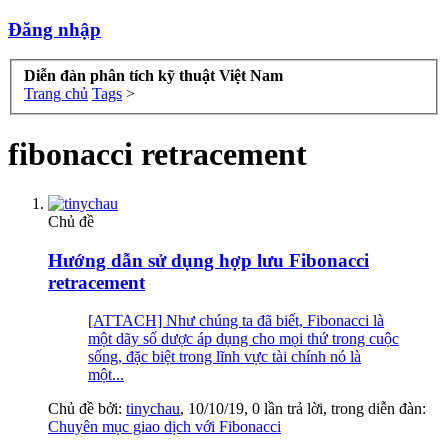
Đăng nhập
Diễn đàn phân tích kỹ thuật Việt Nam
Trang chủ
Tags
>
fibonacci retracement
Chủ đề
Hướng dẫn sử dụng hợp lưu Fibonacci
retracement
[ATTACH] Như chúng ta đã biết, Fibonacci là
một dãy số dược áp dụng cho mọi thứ trong cuộc
sống, đặc biệt trong lĩnh vực tài chính nó là
một...
Chủ đề bởi:
tinychau
,
10/10/19
, 0 lần trả lời, trong diễn đàn:
Chuyên mục giao dịch với Fibonacci