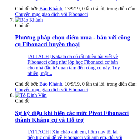
Chủ đề bởi:
Bảo Khánh
,
13/9/19
, 0 lần trả lời, trong diễn đàn:
Chuyên mục giao dịch với Fibonacci
Chủ đề
Phương pháp chọn điểm mua - bán với công
cụ Fibonacci huyền thoại
[ATTACH] Kakata đã có rất nhiều bài viết về
Fibonacci cũng như lớp học Fibonacci cơ bản
cho nhà đầu tư quan tâm đến công cụ này. Tuy
nhiên, một...
Chủ đề bởi:
Bảo Khánh
,
10/9/19
, 0 lần trả lời, trong diễn đàn:
Chuyên mục giao dịch với Fibonacci
Chủ đề
Sự kỳ diệu khi biến các mức Pivot Fibonacci
thành Kháng cự và Hỗ trợ
[ATTACH] Xin chào anh em, hôm nay tôi lại
tiếp tục chủ đề về Fibonacci với anh em, đối với