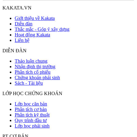
KAKATA.VN
Giới thiệu về Kakata
Diễn đàn
Thắc mắc - Góp ý xây dựng
Hoạt động Kakata
Liên hệ
DIỄN ĐÀN
Thảo luận chung
Nhận định thị trường
Phân tích cổ phiếu
Chứng khoán phái sinh
Sách - Tài liệu
LỚP HỌC CHỨNG KHOÁN
Lớp học căn bản
Phân tích cơ bản
Phân tích kỹ thuật
Quy trình đầu tư
Lớp học phái sinh
PT CƠ BẢN