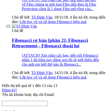
về Fibo chúng ta một loại Fibo tiếp theo là Fibo
Projection cũng là 1 dạng Fibo mở rộng của...
Chủ đề bởi:
Tô Đình Văn
,
18/11/18
, 4 lần trả lời, trong diễn
đàn:
Lớp học vẽ và sử dụng Fibonacci hiệu quả
Chủ đề
Fibonacci cơ bản [phần 2]: Fibonacci
Retracement - Fibonacci thoái lui
[ATTACH] Xin chào các bạn, tiếp nối Fibonacci
phần 1 thì hôm nay đúng seri tôi sẽ giới thiệu đến
cho anh em biết thế nào là fibonacci...
Chủ đề bởi:
Tô Đình Văn
,
14/11/18
, 4 lần trả lời, trong diễn
đàn:
Lớp học vẽ và sử dụng Fibonacci hiệu quả
Hiển thị kết quả từ 1 đến 13 của 13
Đăng ký!
Tên tài khoản hoặc địa chỉ Email: