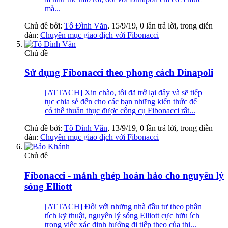
mà...
Chủ đề bởi:
Tô Đình Văn
,
15/9/19
, 0 lần trả lời, trong diễn
đàn:
Chuyên mục giao dịch với Fibonacci
Chủ đề
Sử dụng Fibonacci theo phong cách Dinapoli
[ATTACH] Xin chào, tôi đã trở lại đây và sẽ tiếp
tục chia sẻ đến cho các bạn những kiến thức để
có thể thuần thục được công cụ Fibonacci rất...
Chủ đề bởi:
Tô Đình Văn
,
13/9/19
, 0 lần trả lời, trong diễn
đàn:
Chuyên mục giao dịch với Fibonacci
Chủ đề
Fibonacci - mảnh ghép hoàn hảo cho nguyên lý
sóng Elliott
[ATTACH] Đối với những nhà đầu tư theo phân
tích kỹ thuật, nguyên lý sóng Elliott cực hữu ích
trong việc xác định hướng đi tiếp theo của thị...