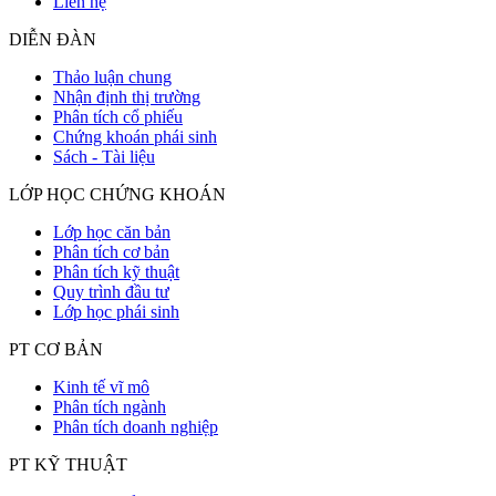
Liên hệ
DIỄN ĐÀN
Thảo luận chung
Nhận định thị trường
Phân tích cổ phiếu
Chứng khoán phái sinh
Sách - Tài liệu
LỚP HỌC CHỨNG KHOÁN
Lớp học căn bản
Phân tích cơ bản
Phân tích kỹ thuật
Quy trình đầu tư
Lớp học phái sinh
PT CƠ BẢN
Kinh tế vĩ mô
Phân tích ngành
Phân tích doanh nghiệp
PT KỸ THUẬT