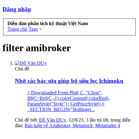
Đăng nhập
Diễn đàn phân tích kỹ thuật Việt Nam
Trang chủ
Tags
>
filter amibroker
Chủ đề
Nhờ các bác sửa giúp bộ siêu lọc Ichimoku
// Downloaded From Plot( C, "Close",
IIf(C>Ref(C,-1),colorCustom9,colorRed),
ParamStyle("Style") | GetPriceStyle() );
_SECTION_BEGIN("Bollinger...
Chủ đề bởi:
Đỗ Văn DUy
,
12/8/23
, 3 lần trả lời, trong diễn
đàn:
Bàn luận về Amibroker, Metastock, Metatrader 4