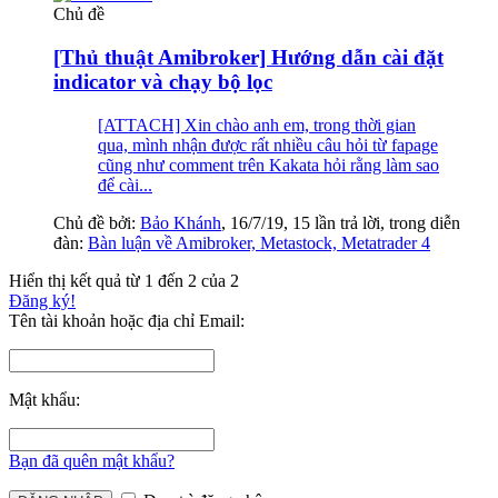
Chủ đề
[Thủ thuật Amibroker] Hướng dẫn cài đặt
indicator và chạy bộ lọc
[ATTACH] Xin chào anh em, trong thời gian
qua, mình nhận được rất nhiều câu hỏi từ fapage
cũng như comment trên Kakata hỏi rằng làm sao
để cài...
Chủ đề bởi:
Bảo Khánh
,
16/7/19
, 15 lần trả lời, trong diễn
đàn:
Bàn luận về Amibroker, Metastock, Metatrader 4
Hiển thị kết quả từ 1 đến 2 của 2
Đăng ký!
Tên tài khoản hoặc địa chỉ Email:
Mật khẩu:
Bạn đã quên mật khẩu?