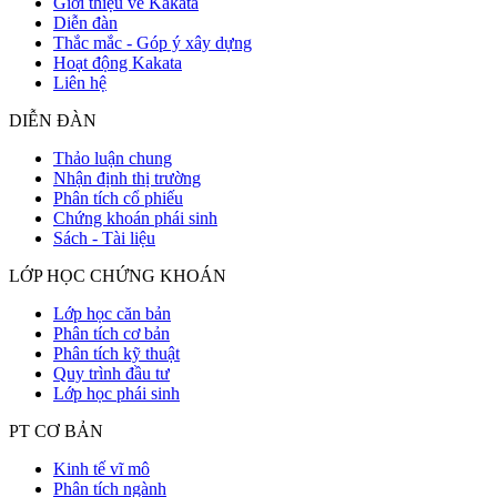
Giới thiệu về Kakata
Diễn đàn
Thắc mắc - Góp ý xây dựng
Hoạt động Kakata
Liên hệ
DIỄN ĐÀN
Thảo luận chung
Nhận định thị trường
Phân tích cổ phiếu
Chứng khoán phái sinh
Sách - Tài liệu
LỚP HỌC CHỨNG KHOÁN
Lớp học căn bản
Phân tích cơ bản
Phân tích kỹ thuật
Quy trình đầu tư
Lớp học phái sinh
PT CƠ BẢN
Kinh tế vĩ mô
Phân tích ngành