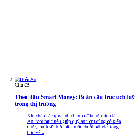
Chủ đề
Theo dấu Smart Money: Bí ẩn cấu trúc tích luỹ
trong thị trường
Xin chào các quý anh chị nhà đầu tư, mình là
An. Với mục tiêu giúp quý anh chị củng cố kiến
thức, mình sẽ thực hiện một chuỗi bài viết tổng
hợp về...