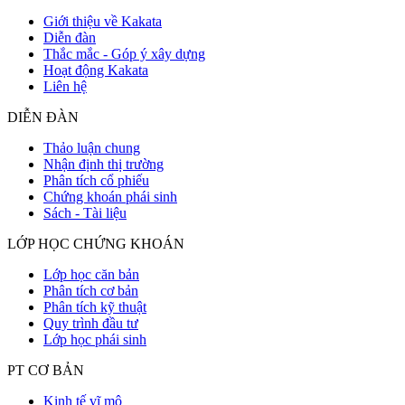
Giới thiệu về Kakata
Diễn đàn
Thắc mắc - Góp ý xây dựng
Hoạt động Kakata
Liên hệ
DIỄN ĐÀN
Thảo luận chung
Nhận định thị trường
Phân tích cổ phiếu
Chứng khoán phái sinh
Sách - Tài liệu
LỚP HỌC CHỨNG KHOÁN
Lớp học căn bản
Phân tích cơ bản
Phân tích kỹ thuật
Quy trình đầu tư
Lớp học phái sinh
PT CƠ BẢN
Kinh tế vĩ mô