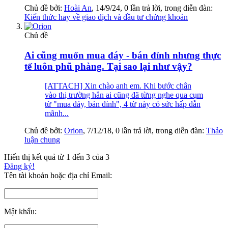
Chủ đề bởi:
Hoài An
,
14/9/24
, 0 lần trả lời, trong diễn đàn:
Kiến thức hay về giao dịch và đầu tư chứng khoán
Chủ đề
Ai cũng muốn mua đáy - bán đỉnh nhưng thực
tế luôn phũ phàng. Tại sao lại như vậy?
[ATTACH] Xin chào anh em. Khi bước chân
vào thị trường hẳn ai cũng đã từng nghe qua cụm
từ "mua đáy, bán đỉnh", 4 từ này có sức hấp dẫn
mãnh...
Chủ đề bởi:
Orion
,
7/12/18
, 0 lần trả lời, trong diễn đàn:
Thảo
luận chung
Hiển thị kết quả từ 1 đến 3 của 3
Đăng ký!
Tên tài khoản hoặc địa chỉ Email:
Mật khẩu: