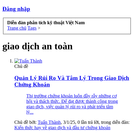
Đăng nhập
Diễn đàn phân tích kỹ thuật Việt Nam
Trang chủ
Tags
>
giao dịch an toàn
Chủ đề
Quản Lý Rủi Ro Và Tâm Lý Trong Giao Dịch
Chứng Khoán
Thị trường chứng khoán luôn đầy rẫy những cơ
hội và thách thức. Để đạt được thành công trong
giao dịch, việc quản lý rủi ro và phát triển tâm
lý...
Chủ đề bởi:
Tuấn Thành
,
3/1/25
, 0 lần trả lời, trong diễn đàn:
Kiến thức hay về giao dịch và đầu tư chứng khoán