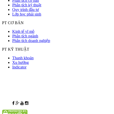
Phân tích cơ bản
Phân tích kỹ thuật
Quy trình đầu tư
Lớp học phái sinh
PT CƠ BẢN
Kinh tế vĩ mô
Phân tích ngành
Phân tích doanh nghiệp
PT KỸ THUẬT
Thanh khoản
Xu hướng
Indicator