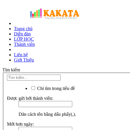
Trang chủ
Diễn đàn
LỚP HỌC
Thành viên
Liên hệ
Giới Thiệu
Tìm kiếm
Chỉ tìm trong tiêu đề
Được gửi bởi thành viên:
Dãn cách tên bằng dấu phẩy(,).
Mới hơn ngày: