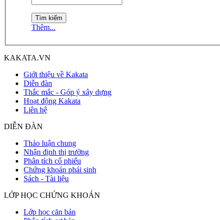
Thêm...
KAKATA.VN
Giới thiệu về Kakata
Diễn đàn
Thắc mắc - Góp ý xây dựng
Hoạt động Kakata
Liên hệ
DIỄN ĐÀN
Thảo luận chung
Nhận định thị trường
Phân tích cổ phiếu
Chứng khoán phái sinh
Sách - Tài liệu
LỚP HỌC CHỨNG KHOÁN
Lớp học căn bản