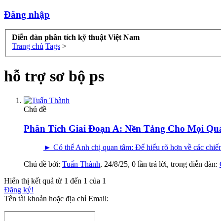
Đăng nhập
Diễn đàn phân tích kỹ thuật Việt Nam
Trang chủ
Tags
>
hỗ trợ sơ bộ ps
Chủ đề
Phân Tích Giai Đoạn A: Nền Tảng Cho Mọi Qu
► Có thể Anh chị quan tâm: Để hiểu rõ hơn về các chiến
Chủ đề bởi:
Tuấn Thành
,
24/8/25
, 0 lần trả lời, trong diễn đàn:
Hiển thị kết quả từ 1 đến 1 của 1
Đăng ký!
Tên tài khoản hoặc địa chỉ Email: