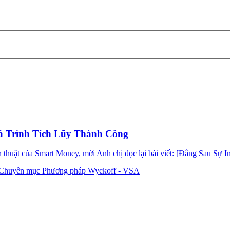
á Trình Tích Lũy Thành Công
 thuật của Smart Money, mời Anh chị đọc lại bài viết: [Đằng Sau Sự 
Chuyên mục Phương pháp Wyckoff - VSA