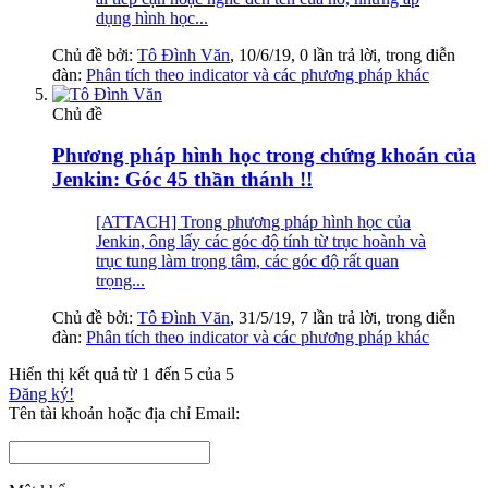
dụng hình học...
Chủ đề bởi:
Tô Đình Văn
,
10/6/19
, 0 lần trả lời, trong diễn
đàn:
Phân tích theo indicator và các phương pháp khác
Chủ đề
Phương pháp hình học trong chứng khoán của
Jenkin: Góc 45 thần thánh !!
[ATTACH] Trong phương pháp hình học của
Jenkin, ông lấy các góc độ tính từ trục hoành và
trục tung làm trọng tâm, các góc độ rất quan
trọng...
Chủ đề bởi:
Tô Đình Văn
,
31/5/19
, 7 lần trả lời, trong diễn
đàn:
Phân tích theo indicator và các phương pháp khác
Hiển thị kết quả từ 1 đến 5 của 5
Đăng ký!
Tên tài khoản hoặc địa chỉ Email: