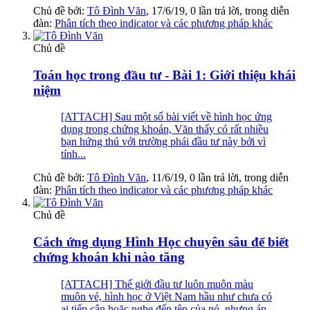
Chủ đề bởi:
Tô Đình Văn
,
17/6/19
, 0 lần trả lời, trong diễn
đàn:
Phân tích theo indicator và các phương pháp khác
Chủ đề
Toán học trong đầu tư - Bài 1: Giới thiệu khái
niệm
[ATTACH] Sau một số bài viết về hình học ứng
dụng trong chứng khoán, Văn thấy có rất nhiều
bạn hứng thú với trường phái đầu tư này bởi vì
tính...
Chủ đề bởi:
Tô Đình Văn
,
11/6/19
, 0 lần trả lời, trong diễn
đàn:
Phân tích theo indicator và các phương pháp khác
Chủ đề
Cách ứng dụng Hình Học chuyên sâu để biết
chứng khoán khi nào tăng
[ATTACH] Thế giới đầu tư luôn muôn màu
muôn vẻ, hình học ở Việt Nam hầu như chưa có
ai tiếp cận hoặc nghe đến tên của nó, nhưng áp