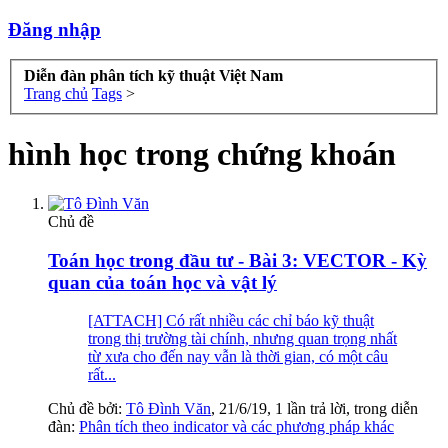
Đăng nhập
Diễn đàn phân tích kỹ thuật Việt Nam
Trang chủ
Tags
>
hình học trong chứng khoán
Chủ đề
Toán học trong đầu tư - Bài 3: VECTOR - Kỳ
quan của toán học và vật lý
[ATTACH] Có rất nhiều các chỉ báo kỹ thuật
trong thị trường tài chính, nhưng quan trọng nhất
từ xưa cho đến nay vẫn là thời gian, có một câu
rất...
Chủ đề bởi:
Tô Đình Văn
,
21/6/19
, 1 lần trả lời, trong diễn
đàn:
Phân tích theo indicator và các phương pháp khác