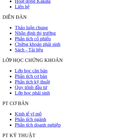
Hoạt động Kakata
Liên hệ
DIỄN ĐÀN
Thảo luận chung
Nhận định thị trường
Phân tích cổ phiếu
Chứng khoán phái sinh
Sách - Tài liệu
LỚP HỌC CHỨNG KHOÁN
Lớp học căn bản
Phân tích cơ bản
Phân tích kỹ thuật
Quy trình đầu tư
Lớp học phái sinh
PT CƠ BẢN
Kinh tế vĩ mô
Phân tích ngành
Phân tích doanh nghiệp
PT KỸ THUẬT